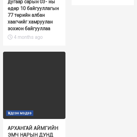
дугаар сарын 03- ны
өдөр 10 байгууллагын
77 төрийн албан
хаагчийг хамруулан
зохион байгууллаа
4 months ago
Үндсэн мэдээ
АРХАНГАЙ АЙМГИЙН
ЭМЧ НАРЫН ДУНД