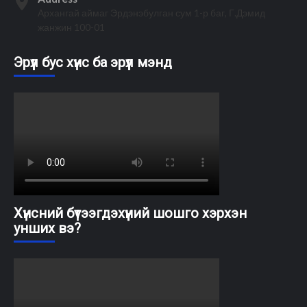
Архангай аймаг Эрдэнэбулган сум 1-р баг, Г.Дэмид
жанжин 100-01
Эрүүл бус хүнс ба эрүүл мэнд
Хүнсний бүтээгдэхүүний шошго хэрхэн
унших вэ?