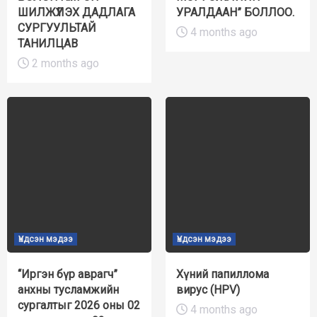
ШИЛЖҮҮЛЭХ ДАДЛАГА
УРАЛДААН” БОЛЛОО.
СУРГУУЛЬТАЙ
4 months ago
ТАНИЛЦАВ
2 months ago
Үндсэн мэдээ
Үндсэн мэдээ
“Иргэн бүр аврагч”
Хүний папиллома
анхны тусламжийн
вирус (HPV)
сургалтыг 2026 оны 02
4 months ago