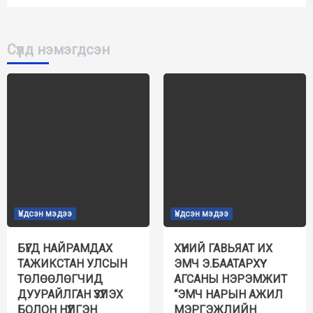
Сүүлд нэмэгдсэн
Үндсэн мэдээ
Үндсэн мэдээ
БҮГД НАЙРАМДАХ
ХҮНИЙ ГАВЬЯАТ ИХ
ТАЖИКСТАН УЛСЫН
ЭМЧ Э.БААТАРХҮҮ
ТӨЛӨӨЛӨГЧИД
АГСАНЫ НЭРЭМЖИТ
ДУУРАЙЛГАН ҮЗҮҮЛЭХ
“ЭМЧ НАРЫН АЖИЛ
БОЛОН НҮҮЛГЭН
МЭРГЭЖЛИЙН