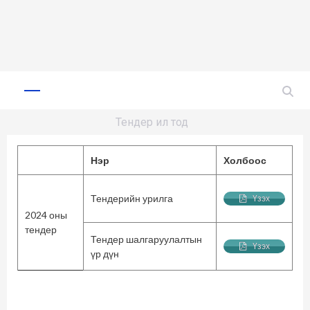
Skip
to
Primary
Menu
content
Тендер ил тод
Нэр
Холбоос
Тендерийн урилга
Үзэх
2024 оны
тендер
Тендер шалгаруулалтын
Үзэх
үр дүн