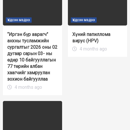
Үндсэн мэдээ
Үндсэн мэдээ
“Иргэн бүр аврагч”
Хүний папиллома
анхны тусламжийн
вирус (HPV)
сургалтыг 2026 оны 02
4 months ago
дугаар сарын 03- ны
өдөр 10 байгууллагын
77 төрийн албан
хаагчийг хамруулан
зохион байгууллаа
4 months ago