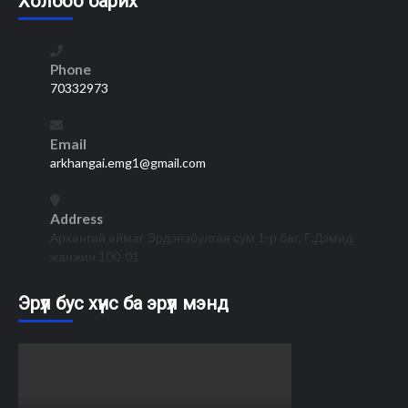
Холбоо барих
Phone
70332973
Email
arkhangai.emg1@gmail.com
Address
Архангай аймаг Эрдэнэбулган сум 1-р баг, Г.Дэмид
жанжин 100-01
Эрүүл бус хүнс ба эрүүл мэнд