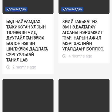
Үндсэн мэдээ
Үндсэн мэдээ
БҮГД НАЙРАМДАХ
ХҮНИЙ ГАВЬЯАТ ИХ
ТАЖИКСТАН УЛСЫН
ЭМЧ Э.БААТАРХҮҮ
ТӨЛӨӨЛӨГЧИД
АГСАНЫ НЭРЭМЖИТ
ДУУРАЙЛГАН ҮЗҮҮЛЭХ
“ЭМЧ НАРЫН АЖИЛ
БОЛОН НҮҮЛГЭН
МЭРГЭЖЛИЙН
ШИЛЖҮҮЛЭХ ДАДЛАГА
УРАЛДААН” БОЛЛОО.
СУРГУУЛЬТАЙ
4 months ago
ТАНИЛЦАВ
2 months ago