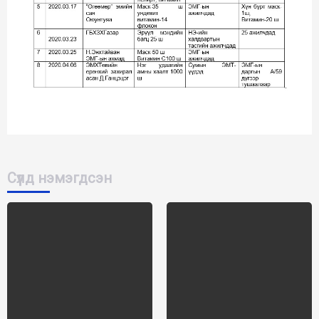
Сүүлд нэмэгдсэн