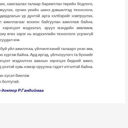
х, хамгаалах талаар баримтлах төрийн бодлого,
гжүүлэх, орчин үеийн шинэ дэвшилтэд технологи,
дирдлагын үр дүнтэй арга хэлбэрийг нэвтрүүлэх,
л ажиллагааг зохион байгуулан ажиллаж байна.
г хэрэгцээт мэдээлэл, эрүүл мэндийн зөвлөмж,
ариу өгөх зэрэг нь мэдээллийн технологи үсрэнгүй
асуудал юм.
й үйл ажиллгаа, үйлчилгээний талаарх үнэн зөв,
 хүргэж байна. Ард иргэд, үйлчлүүлэгч та бүхнийг
гцээт мэдээллээ авахын зэрэгцээ бидний ажил,
 үнэтэй хувь нэмэр оруулна гэдэгт итгэлтэй байна.
эл биелэж
угай.
ы доктор
Р.Гандиймаа