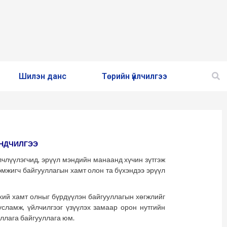
Шилэн данс
Төрийн үйлчилгээ
ЭНДЧИЛГЭЭ
үүлэгчид, эрүүл мэндийн манаанд хүчин зүтгэж
дэмжигч байгууллагын хамт олон та бүхэндээ эрүүл
 хамт олныг бүрдүүлэн байгууллагын хөгжлийг
усламж, үйлчилгээг үзүүлэх замаар орон нутгийн
ллага байгууллага юм.