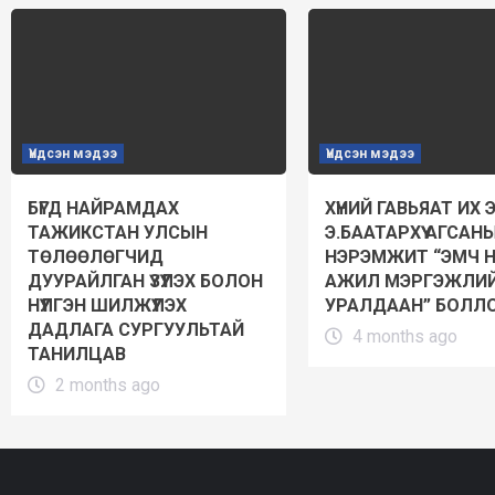
Үндсэн мэдээ
Үндсэн мэдээ
БҮГД НАЙРАМДАХ
ХҮНИЙ ГАВЬЯАТ ИХ 
ТАЖИКСТАН УЛСЫН
Э.БААТАРХҮҮ АГСАН
ТӨЛӨӨЛӨГЧИД
НЭРЭМЖИТ “ЭМЧ 
ДУУРАЙЛГАН ҮЗҮҮЛЭХ БОЛОН
АЖИЛ МЭРГЭЖЛИ
НҮҮЛГЭН ШИЛЖҮҮЛЭХ
УРАЛДААН” БОЛЛО
ДАДЛАГА СУРГУУЛЬТАЙ
4 months ago
ТАНИЛЦАВ
2 months ago