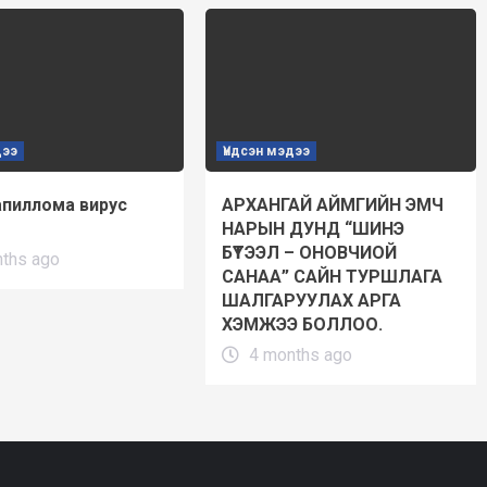
дээ
Үндсэн мэдээ
апиллома вирус
АРХАНГАЙ АЙМГИЙН ЭМЧ
НАРЫН ДУНД “ШИНЭ
БҮТЭЭЛ – ОНОВЧИОЙ
ths ago
САНАА” САЙН ТУРШЛАГА
ШАЛГАРУУЛАХ АРГА
ХЭМЖЭЭ БОЛЛОО.
4 months ago