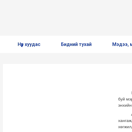
Нүүр хуудас
Бидний тухай
Мэдээ, 
ОЛОЛО
Манай 
буй мэ
энхийн
Арханг
хангаж
хөгжил