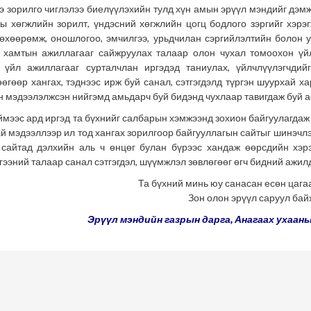
рилго чиглэлээ биелүүлэхийн тулд хүн амын эрүүл мэндийг дэмжи
ы хөгжлийн зорилт, үндэсний хөгжлийн цогц бодлого зэргийг хэрэ
төхөөрөмж, оношлогоо, эмчилгээ, урьдчилан сэргийлэлтийн болон у
 хамтын ажиллагааг сайжруулах талаар олон чухал томоохон үй
 үйл ажиллагааг сурталчлан иргэдэд таниулах, үйлчлүүлэгчдий
өөгөөр хангах, тэднээс ирж буй санал, сэтгэгдэлд түргэн шуурхай х
н мэдээлэлжсэн нийгэмд амьдарч буй бидэнд чухлаар тавигдаж буй 
 ард иргэд та бүхнийг салбарын хэмжээнд зохион байгуулагдаж бу
й мэдээллээр ил тод хангах зорилгоор байгууллагын сайтыг шинэчлэн
сайтад дэлхийн аль ч өнцөг булан бүрээс хандаж өөрсдийн хэрэ
гээний талаар санал сэтгэгдэл, шүүмжлэл зөвлөгөөг өгч бидний ажилд
бүхний минь юу санасан есөн цагаан хүс
 олон эрүүл саруул байх болт
Эрүүл
мэндийн
газрын
дарга
, Анагаах ухаан