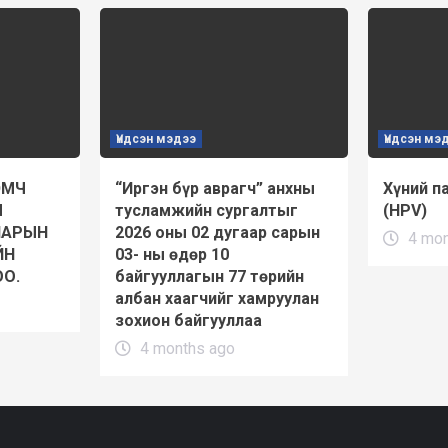
Үндсэн мэдээ
Үндсэн мэ
ЭМЧ
“Иргэн бүр аврагч” анхны
Хүний п
Ы
тусламжийн сургалтыг
(HPV)
НАРЫН
2026 оны 02 дугаар сарын
4 mon
ЙН
03- ны өдөр 10
О.
байгууллагын 77 төрийн
албан хаагчийг хамруулан
зохион байгууллаа
4 months ago