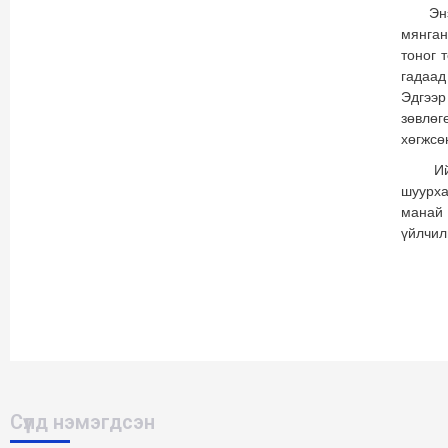
Энэ зо
мянган
тоног 
гадаад
Эдгээр
зөвлөг
хөгжсө
Иймээс
шуурха
манай 
үйлчил
Та 
Зон
Сүүлд нэмэгдсэн