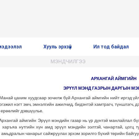
мэдээлэл
Хууль эрхзүй
Ил тод байдал
МЭНДЧИЛГЭЭ
АРХАНГАЙ АЙМГИЙН
ЭРҮҮЛ МЭНД ГАЗРЫН ДАРГЫН М
цахим хуудсаар зочилж буй Aрхангай аймгийн нийт иргэд үйлчл
ргэжил нэгт эмч, эмнэлгийн ажилчид, бидэнтэй хамтрагч, түншлэгч, 
 ерөөлийг дэвшүүлье.
ай аймгийн Эрүүл мэндийн газар нь үр дүнтэй манлайлал бүхий
, харъяа нутгийн хүн амд эрүүл мэндийн ээлтэй, чанартай, цогц т
, амьдралын чанарыг сайжруулах эрхэм зорилго бүхий төрийн байгуу