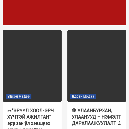
Нүүр
хуудас
Үндсэн мэдээ
Үндсэн мэдээ
🥗“ЭРҮҮЛ ХООЛ-ЭРЧ
🛑 УЛААНБУРХАН,
ХҮЧТЭЙ АЖИЛТАН”
УЛААНУУД – НЭМЭЛТ
эрүүл зан үйл хэвшүүлэх
ДАРХЛААЖУУЛАЛТ 💉