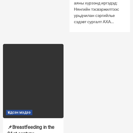
аяны хүрээнд иргэдэд:
Нянгийн тэсвэржилтээс
урьдчилан сэргийлье
сэдэвт сургалт АХА…
Үндсэн мэдээ
📌Breastfeeding in the