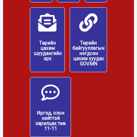
Төрийн
Төрийн
цахим
байгууллагын
шуудангийн
нэгдсэн
эрх
цахим хуудас
GOV.MN
Иргэд, олон
нийттэй
харилцах төв
11-11