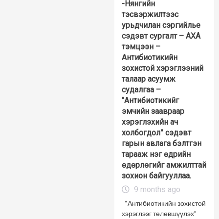
-Нянгийн
тэсвэржилтээс
урьдчилан сэргийлье
сэдэвт сургалт – АХА
тэмцээн –
Антибиотикийн
зохистой хэрэглээний
талаар асуумж
судалгаа –
“Антибиотикийг
эмчийн заавраар
хэрэглэхийн ач
холбогдол” сэдэвт
гарын авлага бэлтгэн
тарааж нэг өдрийн
өдөрлөгийг амжилттай
зохион байгууллаа.
9 months ago
“Антибиотикийн зохистой
хэрэглээг төлөвшүүлэх”