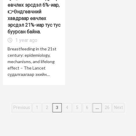
өвчлөх эрсдэл 6%-иар,
👉Өндгөвчний
хавдраар өвчлөх
эрсдэл 21%-иар тус тус
буурсан байна.
1 year ago
Breastfeeding in the 21st
century: epidemiology,
mechanisms, and lifelong
effect – The Lancet
судалгаагаар эхийн…
Posts
3
…
Previous
1
2
4
5
6
26
Next
navigation