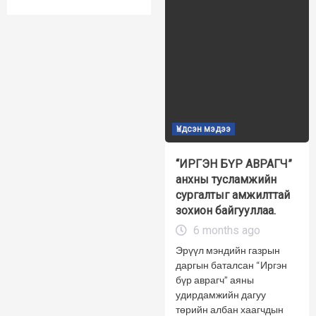
Үндсэн мэдээ
“ИРГЭН БҮР АВРАГЧ”
анхны тусламжийн
сургалтыг амжилттай
зохион байгууллаа.
6 months ago
Эрүүл мэндийн газрын
даргын баталсан “Иргэн
бүр аврагч” аяны
удирдамжийн дагуу
төрийн албан хаагчдын