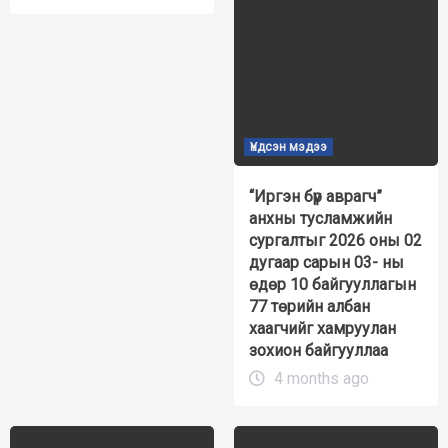
Үндсэн мэдээ
“Иргэн бүр аврагч”
анхны тусламжийн
сургалтыг 2026 оны 02
дугаар сарын 03- ны
өдөр 10 байгууллагын
77 төрийн албан
хаагчийг хамруулан
зохион байгууллаа
4 months ago