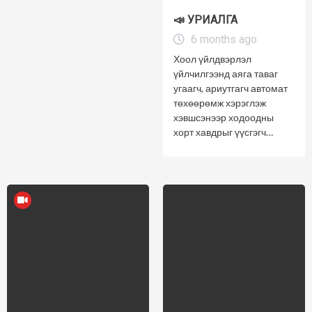
📣 УРИАЛГА
6 months ago
Хоол үйлдвэрлэл
үйлчилгээнд аяга таваг
угаагч, ариутгагч автомат
төхөөрөмж хэрэглэж
хэвшсэнээр ходоодны
хорт хавдрыг үүсгэгч…