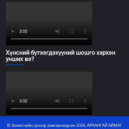
Хүнсний бүтээгдэхүүний шошго хэрхэн
унших вэ?
© Зохиогчийн эрхээр хамгаалагдсан 2026. АРХАНГАЙ АЙМАГ