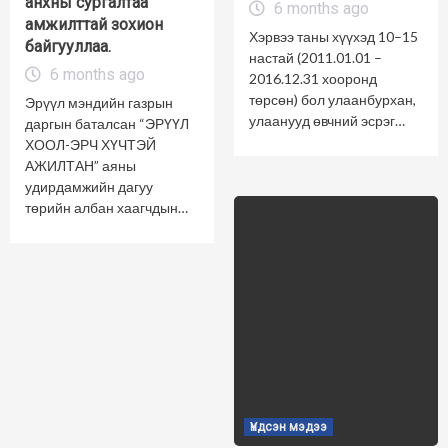
анхны сургалтаа
6 months ago
амжилттай зохион
Хэрвээ таны хүүхэд 10–15
байгууллаа.
настай (2011.01.01 –
6 months ago
2016.12.31 хооронд
төрсөн) бол улаанбурхан,
Эрүүл мэндийн газрын
улаанууд өвчний эсрэг…
даргын баталсан “ЭРҮҮЛ
ХООЛ-ЭРЧ ХҮЧТЭЙ
АЖИЛТАН” аяны
удирдамжийн дагуу
төрийн албан хаагчдын…
Үндсэн мэдээ