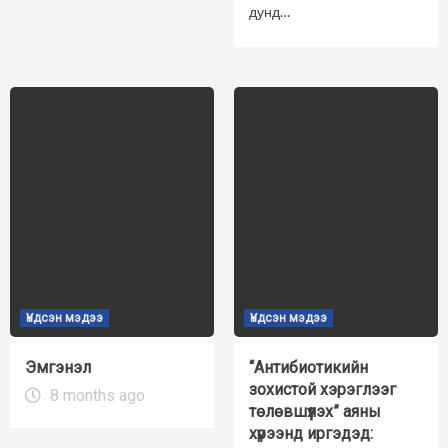
дунд…
Үндсэн мэдээ
Үндсэн мэдээ
Эмгэнэл
“Антибиотикийн
зохистой хэрэглээг
8 months ago
төлөвшүүлэх” аяны
хүрээнд иргэдэд: