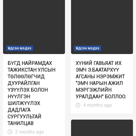
Үндсэн мэдээ
Үндсэн мэдээ
БҮГД НАЙРАМДАХ
ХҮНИЙ ГАВЬЯАТ ИХ
ТАЖИКСТАН УЛСЫН
ЭМЧ Э.БААТАРХҮҮ
ТӨЛӨӨЛӨГЧИД
АГСАНЫ НЭРЭМЖИТ
ДУУРАЙЛГАН
“ЭМЧ НАРЫН АЖИЛ
ҮЗҮҮЛЭХ БОЛОН
МЭРГЭЖЛИЙН
НҮҮЛГЭН
УРАЛДААН” БОЛЛОО.
ШИЛЖҮҮЛЭХ
4 months ago
ДАДЛАГА
СУРГУУЛЬТАЙ
ТАНИЛЦАВ
2 months ago