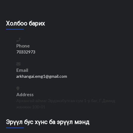
Холбоо барих
Phone
70332973
Email
arkhangai.emg1@gmail.com
Address
Архангай аймаг Эрдэнэбулган сум 1-р баг, Г.Дэмид
жанжин 100-01
Эрүүл бус хүнс ба эрүүл мэнд