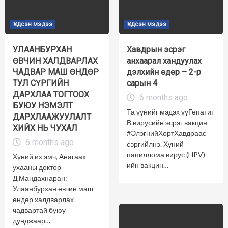
Үндсэн мэдээ
Үндсэн мэдээ
УЛААНБУРХАН
Хавдрын эсрэг
ӨВЧИН ХАЛДВАРЛАХ
анхаарал хандуулах
ЧАДВАР МАШ ӨНДӨР
дэлхийн өдөр – 2-р
ТУЛ СҮРГИЙН
сарын 4
ДАРХЛАА ТОГТООХ
6 months ago
БУЮУ НЭМЭЛТ
Та үүнийг мэдэх үүГепатит
ДАРХЛААЖУУЛАЛТ
В вирусийн эсрэг вакцин
ХИЙХ НЬ ЧУХАЛ
#ЭлэгнийХортХавдраас
6 months ago
сэргийлнэ. Хүний
папиллома вирус (HPV)-
Хүний их эмч, Анагаах
ийн вакцин…
ухааны доктор
Д.Мандахнаран:
Улаанбурхан өвчин маш
өндөр халдварлах
чадвартай буюу
дунджаар…