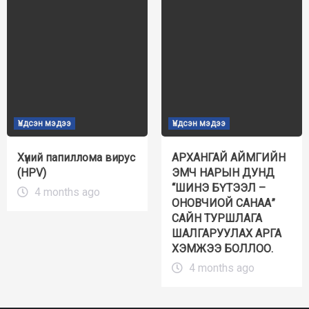
Үндсэн мэдээ
Үндсэн мэдээ
Хүний папиллома вирус
АРХАНГАЙ АЙМГИЙН
(HPV)
ЭМЧ НАРЫН ДУНД
“ШИНЭ БҮТЭЭЛ –
4 months ago
ОНОВЧИОЙ САНАА”
САЙН ТУРШЛАГА
ШАЛГАРУУЛАХ АРГА
ХЭМЖЭЭ БОЛЛОО.
4 months ago