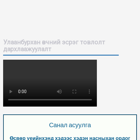
Улаанбурхан өвчний эсрэг товлолт
дархлаажуулалт
Санал асуулга
Өсвөр үеийнхэнд хэдээс хэдэн насныхан ордог