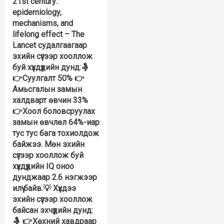
21st century:
epidemiology,
mechanisms, and
lifelong effect – The
Lancet судалгаагаар
эхийн сүүгээр хооллож
буй хүүхдүүдийн дунд:🤱
👉Суулгалт 50% 👉
Амьсгалын замын
халдварт өвчин 33%
👉Хоол боловсруулах
замын өвчлөл 64%-иар
тус тус бага тохиолдож
байжээ. Мөн эхийн
сүүгээр хооллож буй
хүүхдүүдийн IQ оноо
дунджаар 2.6 нэгжээр
илүү байв.💡 Хүүхдээ
эхийн сүүгээр хооллож
байсан эхчүүдийн дунд:
🤱 👉Хөхний хавдраар