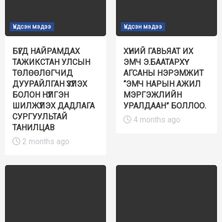
Үндсэн мэдээ
Үндсэн мэдээ
БҮГД НАЙРАМДАХ
ХҮНИЙ ГАВЬЯАТ ИХ
ТАЖИКСТАН УЛСЫН
ЭМЧ Э.БААТАРХҮҮ
ТӨЛӨӨЛӨГЧИД
АГСАНЫ НЭРЭМЖИТ
ДУУРАЙЛГАН ҮЗҮҮЛЭХ
“ЭМЧ НАРЫН АЖИЛ
БОЛОН НҮҮЛГЭН
МЭРГЭЖЛИЙН
ШИЛЖҮҮЛЭХ ДАДЛАГА
УРАЛДААН” БОЛЛОО.
СУРГУУЛЬТАЙ
4 months ago
ТАНИЛЦАВ
2 months ago