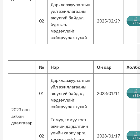
Дархлаажуулалтын
үйл ажиллагааны
аюулгүй байдал,
02
2025/02/29
Үзэ
бүртгэл,
мэдээллийг
сайжруулах тухай
№
Нэр
Он сар
Холб
Дархлаажуулалтын
үйл ажиллагааны
01
аюулгүй байдал,
2023/01/11
Үзэ
мэдээллийг
сайжруулах тухай
2023 оны
албан
Томуу, томуу төст
даалгавар
өвчний дэгдэлтийн
үеийн хариу арга
02
2023/01/17
Үзэ
хэмжээний бэлэн