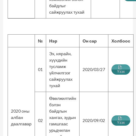
байдлыг
сайжруулах тухай
№
Нэр
Он сар
Холбоос
Эх, нярайн,
хүүхдийн
тусламж
01
2020/03/27
Үзэх
үйлчилгээг
сайжруулах
тухай
Өвөлжилтийн
бэлэн
2020 оны
байдлын
албан
хангах, зудын
02
2020/09/02
Үзэх
даалгавар
гамшгаас
урьдчилан