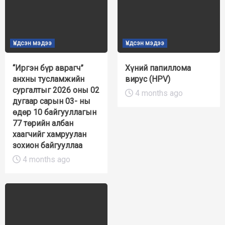
Үндсэн мэдээ
Үндсэн мэдээ
“Иргэн бүр аврагч”
Хүний папиллома
анхны тусламжийн
вирус (HPV)
сургалтыг 2026 оны 02
4 months ago
дугаар сарын 03- ны
өдөр 10 байгууллагын
77 төрийн албан
хаагчийг хамруулан
зохион байгууллаа
4 months ago