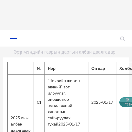
Skip
to
Primary
Menu
content
Эрүүл мэндийн газрын даргын албан даалгавар
№
Нэр
Он сар
Холб
“Чихрийн шижин
өвчний” эрт
илрүүлэг,
оношилгоо
01
2025/01/17
Үзэ
эмчилгээний
хяналтыг
2025 оны
сайжруулах
албан
тухай2025/01/17
даалгавар