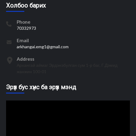
Холбоо барих
Phone
70332973
Email
arkhangai.emg1@gmail.com
Address
Архангай аймаг Эрдэнэбулган сум 1-р баг, Г.Дэмид
жанжин 100-01
Эрүүл бус хүнс ба эрүүл мэнд
Video
Player