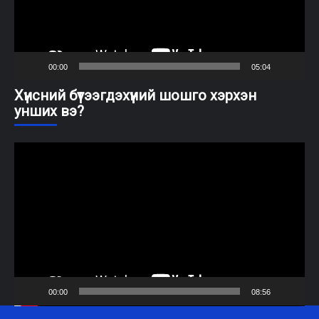
00:00
05:04
Хүнсний бүтээгдэхүүний шошго хэрхэн
унших вэ?
Video
Player
00:00
08:56