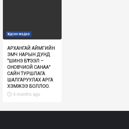
Үндсэн мэдээ
АРХАНГАЙ АЙМГИЙН
ЭМЧ НАРЫН ДУНД
“ШИНЭ БҮТЭЭЛ –
ОНОВЧИОЙ САНАА”
САЙН ТУРШЛАГА
ШАЛГАРУУЛАХ АРГА
ХЭМЖЭЭ БОЛЛОО.
4 months ago