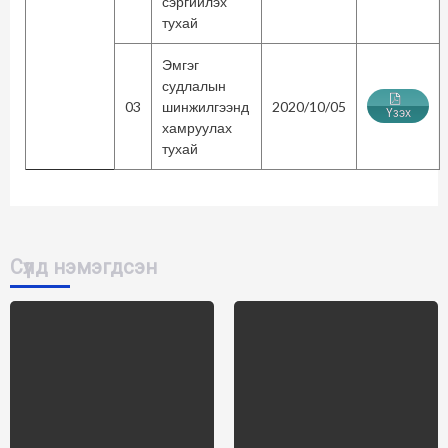
сэргийлэх
тухай
Эмгэг
судлалын
03
шинжилгээнд
2020/10/05
Үзэх
хамруулах
тухай
Сүүлд нэмэгдсэн