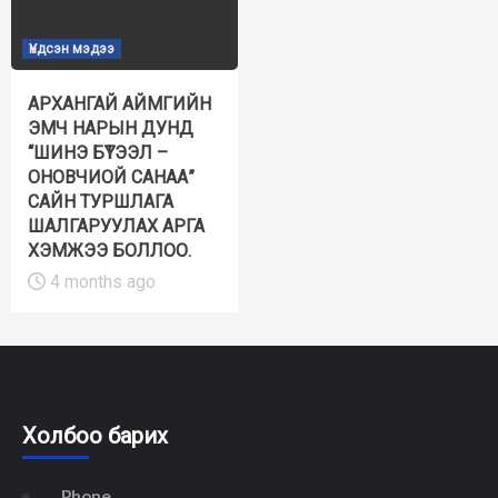
Үндсэн мэдээ
АРХАНГАЙ АЙМГИЙН
ЭМЧ НАРЫН ДУНД
“ШИНЭ БҮТЭЭЛ –
ОНОВЧИОЙ САНАА”
САЙН ТУРШЛАГА
ШАЛГАРУУЛАХ АРГА
ХЭМЖЭЭ БОЛЛОО.
4 months ago
Холбоо барих
Phone