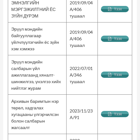
ЭМНЭЛГИЙН
2019/09/04
МЭРГЭЖИЛТНИЙ ЁС
А/406
Үзэх
ЗҮЙН ДҮРЭМ
тушаал
Эрүүл мэндийн
2019/09/04
байгууллагаар
А/406
Үзэх
үйлчлүүлэгчийн ёс зүйн
тушаал
хэм хэмжээ
Эрүүл мэндийн
салбарын үйл
2022/07/01
ажиллагаанд хяналт-
А/346
Үзэх
шинжилгээ, үнэлгээ хийх
тушаал
нийтлэг журам
Архивын баримтын нэр
төрөл, хадгалах
2023/11/23
хугацааны үлгэрчилсэн
Үзэх
A/91
болон салбарын
жагсаалт