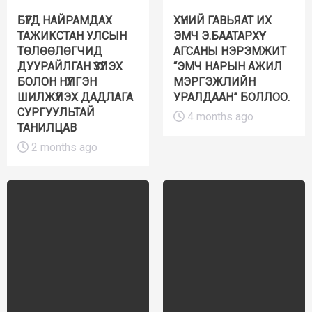
БҮГД НАЙРАМДАХ
ХҮНИЙ ГАВЬЯАТ ИХ
ТАЖИКСТАН УЛСЫН
ЭМЧ Э.БААТАРХҮҮ
ТӨЛӨӨЛӨГЧИД
АГСАНЫ НЭРЭМЖИТ
ДУУРАЙЛГАН ҮЗҮҮЛЭХ
“ЭМЧ НАРЫН АЖИЛ
БОЛОН НҮҮЛГЭН
МЭРГЭЖЛИЙН
ШИЛЖҮҮЛЭХ ДАДЛАГА
УРАЛДААН” БОЛЛОО.
СУРГУУЛЬТАЙ
4 months ago
ТАНИЛЦАВ
2 months ago