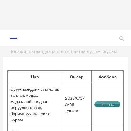
Skip
to
Primary
Menu
content
Үйл ажиллагаандаа мөрдөж байгаа дүрэм, журам
Нэр
Он сар
Холбоос
Эрүүл мэндийн статистик
тайлан, мэдээ,
2023/0/07
мэдээллийн алдааг
А/68
Үзэх
илрүүлж, засвар,
тушаал
баримтжуулалт хийх
журам