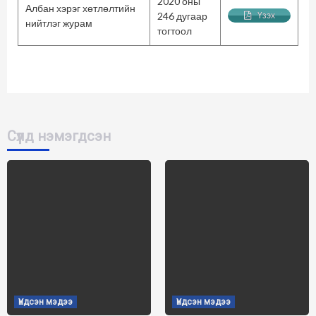
2020 оны
Албан хэрэг хөтлөлтийн
246 дугаар
Үзэх
нийтлэг журам
тогтоол
Сүүлд нэмэгдсэн
Үндсэн мэдээ
Үндсэн мэдээ