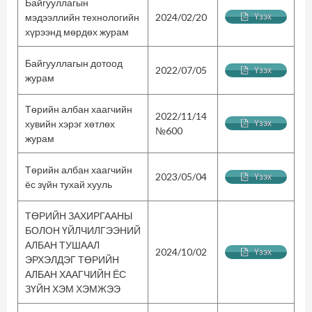
Байгууллагын
мэдээллийн технологийн
2024/02/20
Үзэх
хүрээнд мөрдөх журам
Байгууллагын дотоод
2022/07/05
Үзэх
журам
Төрийн албан хаагчийн
2022/11/14
хувийн хэрэг хөтлөх
Үзэх
№600
журам
Төрийн албан хаагчийн
2023/05/04
Үзэх
ёс зүйн тухай хууль
ТӨРИЙН ЗАХИРГААНЫ
БОЛОН ҮЙЛЧИЛГЭЭНИЙ
АЛБАН ТУШААЛ
2024/10/02
Үзэх
ЭРХЭЛДЭГ ТӨРИЙН
АЛБАН ХААГЧИЙН ЁС
ЗҮЙН ХЭМ ХЭМЖЭЭ