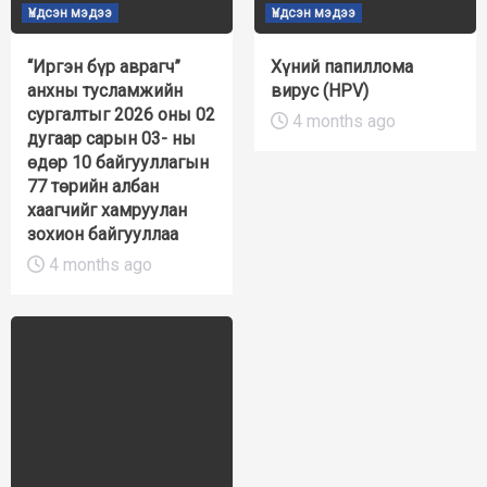
Үндсэн мэдээ
Үндсэн мэдээ
“Иргэн бүр аврагч”
Хүний папиллома
анхны тусламжийн
вирус (HPV)
сургалтыг 2026 оны 02
4 months ago
дугаар сарын 03- ны
өдөр 10 байгууллагын
77 төрийн албан
хаагчийг хамруулан
зохион байгууллаа
4 months ago