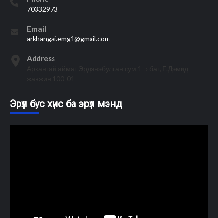
70332973
Email
arkhangai.emg1@gmail.com
Address
Архангай аймаг Эрдэнэбулган сум 1-р баг, Г.Дэмид
жанжин 100-01
Эрүүл бус хүнс ба эрүүл мэнд
Video
Player