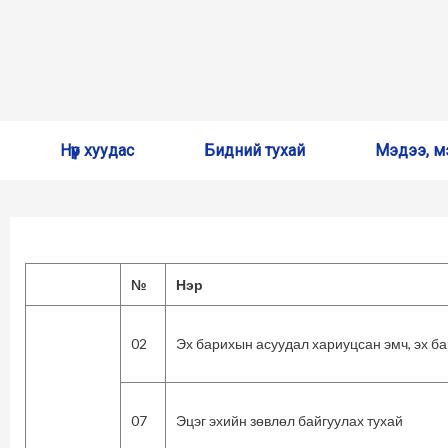
Skip
Нүүр хуудас
Бидний тухай
Мэдээ, м
to
content
№
Нэр
02
Эх барихын асуудал хариуцсан эмч, эх б
07
Эцэг эхийн зөвлөл байгуулах тухай