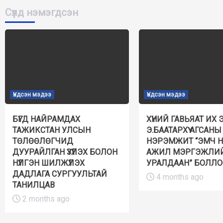
Сүүлд нэмэгдсэн
Үндсэн мэдээ
Үндсэн мэдээ
БҮГД НАЙРАМДАХ
ХҮНИЙ ГАВЬЯАТ ИХ 
ТАЖИКСТАН УЛСЫН
Э.БААТАРХҮҮ АГСАНЫ
ТӨЛӨӨЛӨГЧИД
НЭРЭМЖИТ “ЭМЧ 
ДУУРАЙЛГАН ҮЗҮҮЛЭХ БОЛОН
АЖИЛ МЭРГЭЖЛИ
НҮҮЛГЭН ШИЛЖҮҮЛЭХ
УРАЛДААН” БОЛЛО
ДАДЛАГА СУРГУУЛЬТАЙ
4 months ago
ТАНИЛЦАВ
2 months ago