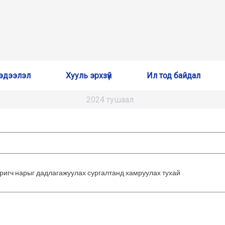
эдээлэл
Хууль эрхзүй
Ил тод байдал
2024 тушаал
аригч нарыг дадлагажуулах сургалтанд хамруулах тухай