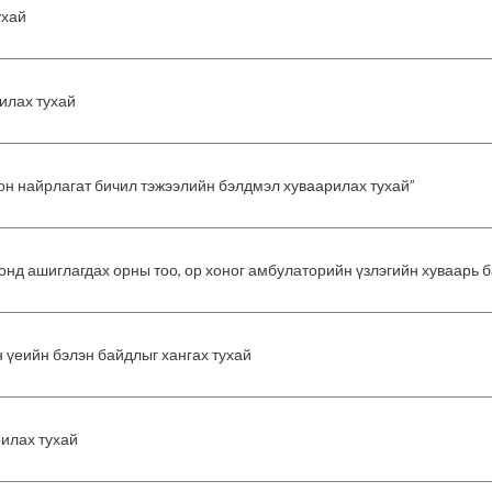
ухай
илах тухай
он найрлагат бичил тэжээлийн бэлдмэл хуваарилах тухай”
нд ашиглагдах орны тоо, ор хоног амбулаторийн үзлэгийн хуваарь б
үеийн бэлэн байдлыг хангах тухай
рилах тухай