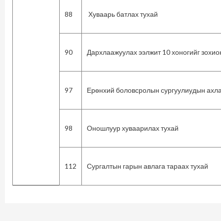
88
Хуваарь батлах тухай
90
Дархлаажуулах ээлжит 10 хоногийг зохио
97
Ерөнхий боловсролын сургуулиудын ахлах
98
Оношлуур хуваарилах тухай
112
Сургалтын гарын авлага тараах тухай