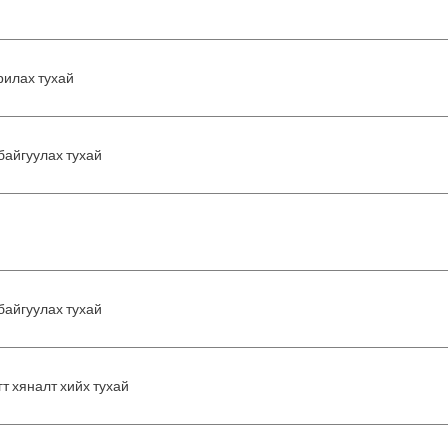
рилах тухай
байгуулах тухай
байгуулах тухай
т хяналт хийх тухай