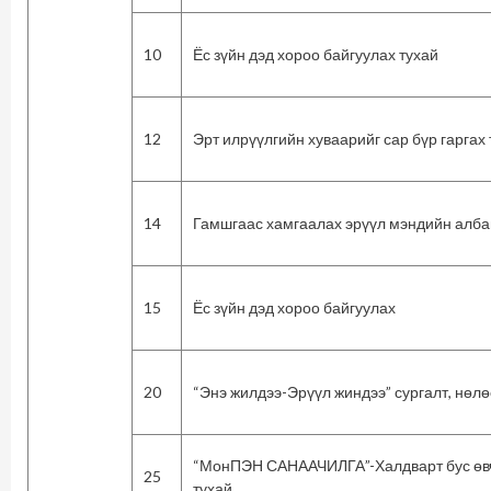
10
Ёс зүйн дэд хороо байгуулах тухай
12
Эрт илрүүлгийн хуваарийг сар бүр гаргах 
14
Гамшгаас хамгаалах эрүүл мэндийн алба
15
Ёс зүйн дэд хороо байгуулах
20
“Энэ жилдээ-Эрүүл жиндээ” сургалт, нөл
“МонПЭН САНААЧИЛГА”-Халдварт бус өвчн
25
тухай