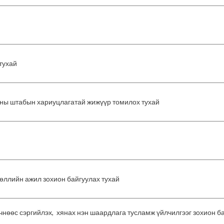
тухай
ны штабын хариуцлагатай жижүүр томилох тухай
өөллийн ажил зохион байгуулах тухай
өөс сэргийлэх, хянах нэн шаардлага тусламж үйлчилгээг зохион ба