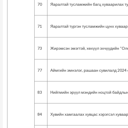
70
Яаралтай тусламжийн багц хуваарилах т
71
Яаралтай түргэн тусламжийн цүнх хуваар
73
Жирэмсэн эмэгтэй, хөхүүл эхчүүдийн “Ол
77
Аймгийн эмнэлэг, рашаан сувилалд 2024 о
83
Нийгмийн эрүүл мэндийн ноцтой байдлын 
84
Хувийн хамгаалах хувцас хэрэгсэл хуваа