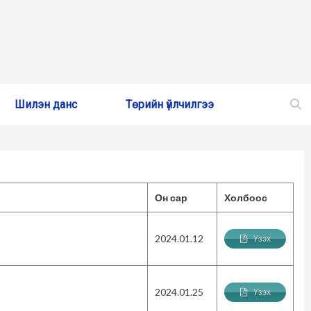
Шилэн данс
Төрийн үйлчилгээ
Он сар
Холбоос
2024.01.12
Үзэх
2024.01.25
Үзэх