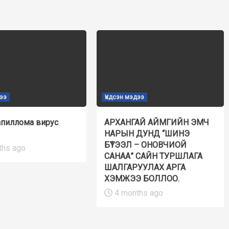
дээ
Үндсэн мэдээ
апиллома вирус
АРХАНГАЙ АЙМГИЙН ЭМЧ
НАРЫН ДУНД “ШИНЭ
БҮТЭЭЛ – ОНОВЧИОЙ
ths ago
САНАА” САЙН ТУРШЛАГА
ШАЛГАРУУЛАХ АРГА
ХЭМЖЭЭ БОЛЛОО.
4 months ago