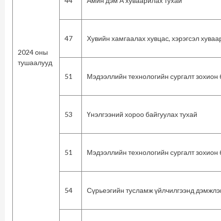
44
Амин дэм А хуваарилах тухай
47
Хувийн хамгаалах хувцас, хэрэгсэл хуваа
2024 оны
тушаалууд
51
Мэдээллийн технологийн сургалт зохион 
53
Үнэлгээний хороо байгуулах тухай
51
Мэдээллийн технологийн сургалт зохион 
54
Сүрьеэгийн тусламж үйлчилгээнд дэмжлэг