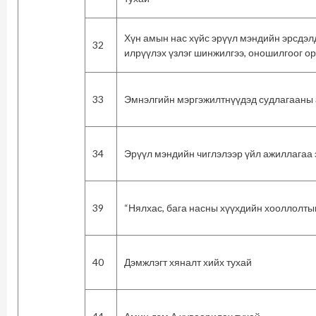
Хүн амын нас хүйс эрүүл мэндийн эрсдэл
32
илрүүлэх үзлэг шинжилгээ, оношилгоог ор
33
Эмнэлгийн мэргэжилтнүүдэд судлагааны а
34
Эрүүл мэндийн чиглэлээр үйл ажиллагаа 
39
“Нялхас, бага насны хүүхдийн хооллолтыг
40
Дэмжлэгт хяналт хийх тухай