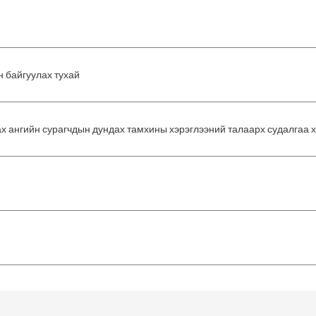
н байгуулах тухай
 ангийн сурагчдын дундах тамхины хэрэглээний талаарх судалгаа х