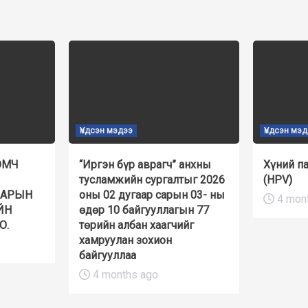
Үндсэн мэдээ
Үндсэн мэ
ЭМЧ
“Иргэн бүр аврагч” анхны
Хүний п
тусламжийн сургалтыг 2026
(HPV)
НАРЫН
оны 02 дугаар сарын 03- ны
4 mon
ЙН
өдөр 10 байгууллагын 77
О.
төрийн албан хаагчийг
хамруулан зохион
байгууллаа
4 months ago