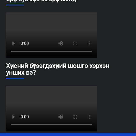
Хүнсний бүтээгдэхүүний шошго хэрхэн
унших вэ?