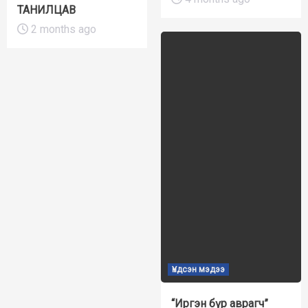
ТАНИЛЦАВ
2 months ago
Үндсэн мэдээ
“Иргэн бүр аврагч”