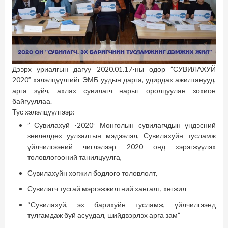
Дээрх уриалгын дагуу 2020.01.17-ны өдөр
”СУВИЛАХУЙ
2020”
хэлэлцүүлгийг ЭМБ-уудын дарга, удирдах ажилтанууд,
арга зүйч, ахлах сувилагч нарыг оролцуулан зохион
байгууллаа.
Тус хэлэлцүүлгээр:
” Сувилахуй -2020”
Монголын сувилагчдын үндэсний
зөвлөлдөх уулзалтын мэдээлэл, Сувилахуйн тусламж
үйлчилгээний чиглэлээр 2020 онд хэрэгжүүлэх
төлөвлөгөөний танилцуулга,
Сувилахуйн хөгжил бодлого төлөвлөлт,
Сувилагч тусгай мэргэжжилтний хангалт, хөгжил
“Сувилахуй, эх барихуйн тусламж, үйлчилгээнд
тулгамдаж буй асуудал, шийдвэрлэх арга зам”