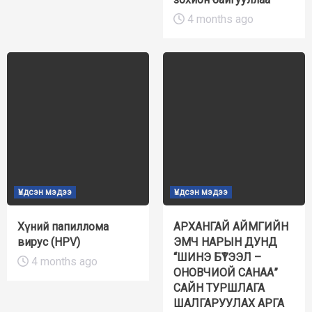
4 months ago
Үндсэн мэдээ
Үндсэн мэдээ
Хүний папиллома
АРХАНГАЙ АЙМГИЙН
вирус (HPV)
ЭМЧ НАРЫН ДУНД
“ШИНЭ БҮТЭЭЛ –
4 months ago
ОНОВЧИОЙ САНАА”
САЙН ТУРШЛАГА
ШАЛГАРУУЛАХ АРГА