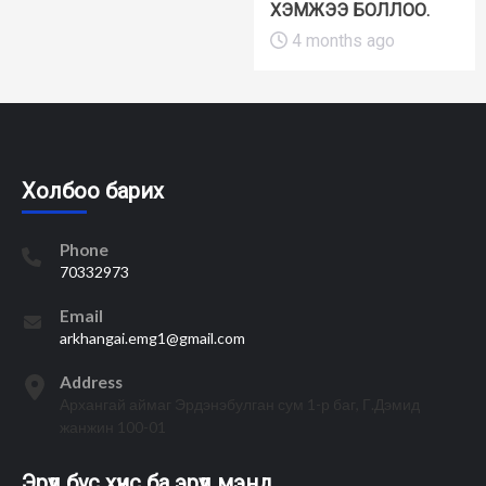
ХЭМЖЭЭ БОЛЛОО.
4 months ago
Холбоо барих
Phone
70332973
Email
arkhangai.emg1@gmail.com
Address
Архангай аймаг Эрдэнэбулган сум 1-р баг, Г.Дэмид
жанжин 100-01
Эрүүл бус хүнс ба эрүүл мэнд