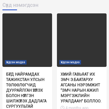
Сүүлд нэмэгдсэн
Үндсэн мэдээ
Үндсэн мэдээ
БҮГД НАЙРАМДАХ
ХҮНИЙ ГАВЬЯАТ ИХ
ТАЖИКСТАН УЛСЫН
ЭМЧ Э.БААТАРХҮҮ
ТӨЛӨӨЛӨГЧИД
АГСАНЫ НЭРЭМЖИТ
ДУУРАЙЛГАН ҮЗҮҮЛЭХ
“ЭМЧ НАРЫН АЖИЛ
БОЛОН НҮҮЛГЭН
МЭРГЭЖЛИЙН
ШИЛЖҮҮЛЭХ ДАДЛАГА
УРАЛДААН” БОЛЛОО.
СУРГУУЛЬТАЙ
4 months ago