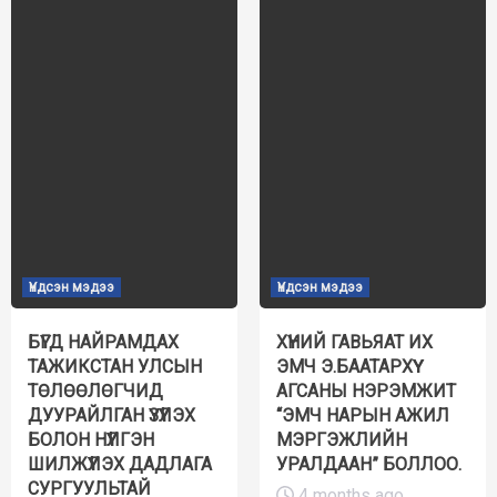
Үндсэн мэдээ
Үндсэн мэдээ
БҮГД НАЙРАМДАХ
ХҮНИЙ ГАВЬЯАТ ИХ
ТАЖИКСТАН УЛСЫН
ЭМЧ Э.БААТАРХҮҮ
ТӨЛӨӨЛӨГЧИД
АГСАНЫ НЭРЭМЖИТ
ДУУРАЙЛГАН ҮЗҮҮЛЭХ
“ЭМЧ НАРЫН АЖИЛ
БОЛОН НҮҮЛГЭН
МЭРГЭЖЛИЙН
ШИЛЖҮҮЛЭХ ДАДЛАГА
УРАЛДААН” БОЛЛОО.
СУРГУУЛЬТАЙ
4 months ago