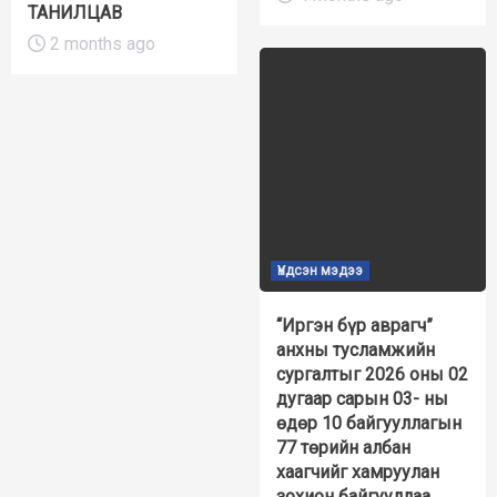
ТАНИЛЦАВ
2 months ago
Үндсэн мэдээ
“Иргэн бүр аврагч”
анхны тусламжийн
сургалтыг 2026 оны 02
дугаар сарын 03- ны
өдөр 10 байгууллагын
77 төрийн албан
хаагчийг хамруулан
зохион байгууллаа