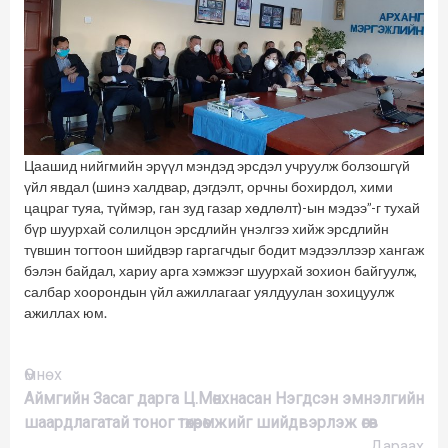
Цаашид нийгмийн эрүүл мэндэд эрсдэл учруулж болзошгүй
үйл явдал (шинэ халдвар, дэгдэлт, орчны бохирдол, хими
цацраг туяа, түймэр, ган зуд газар хөдлөлт)-ын мэдээ”-г тухай
бүр шуурхай солилцон эрсдлийн үнэлгээ хийж эрсдлийн
түвшин тогтоон шийдвэр гаргагчдыг бодит мэдээллээр хангаж
бэлэн байдал, хариу арга хэмжээг шуурхай зохион байгуулж,
салбар хоорондын үйл ажиллагааг уялдуулан зохицуулж
ажиллах юм.
Үргэлжлүүлэх
Өмнөх
Аймгийн Засаг дарга Ц.Мөнхнасан Нэгдсэн эмнэлгийн
шаардлагатай тоног төхөөрөмжийг шийдвэрлэж өгөв
Дараах