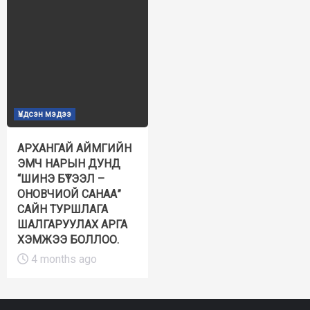
Үндсэн мэдээ
АРХАНГАЙ АЙМГИЙН
ЭМЧ НАРЫН ДУНД
“ШИНЭ БҮТЭЭЛ –
ОНОВЧИОЙ САНАА”
САЙН ТУРШЛАГА
ШАЛГАРУУЛАХ АРГА
ХЭМЖЭЭ БОЛЛОО.
4 months ago