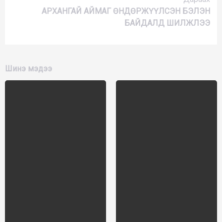
АРХАНГАЙ АЙМАГ ӨНДӨРЖҮҮЛСЭН БЭЛЭН
БАЙДАЛД ШИЛЖЛЭЭ
Шинэ мэдээ