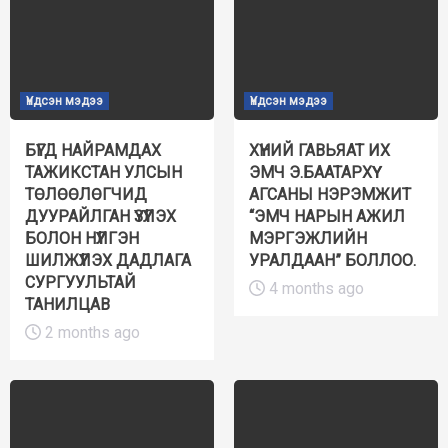
Үндсэн мэдээ
Үндсэн мэдээ
БҮГД НАЙРАМДАХ
ХҮНИЙ ГАВЬЯАТ ИХ
ТАЖИКСТАН УЛСЫН
ЭМЧ Э.БААТАРХҮҮ
ТӨЛӨӨЛӨГЧИД
АГСАНЫ НЭРЭМЖИТ
ДУУРАЙЛГАН ҮЗҮҮЛЭХ
“ЭМЧ НАРЫН АЖИЛ
БОЛОН НҮҮЛГЭН
МЭРГЭЖЛИЙН
ШИЛЖҮҮЛЭХ ДАДЛАГА
УРАЛДААН” БОЛЛОО.
СУРГУУЛЬТАЙ
4 months ago
ТАНИЛЦАВ
2 months ago