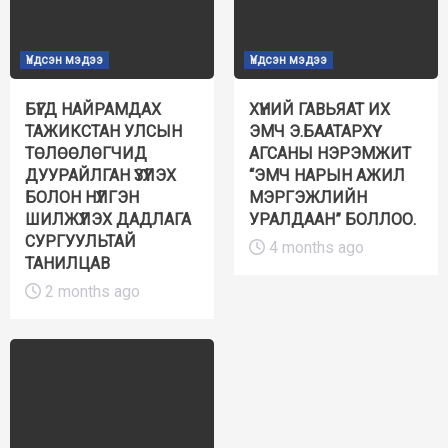
Үндсэн мэдээ
Үндсэн мэдээ
БҮГД НАЙРАМДАХ
ХҮНИЙ ГАВЬЯАТ ИХ
ТАЖИКСТАН УЛСЫН
ЭМЧ Э.БААТАРХҮҮ
ТӨЛӨӨЛӨГЧИД
АГСАНЫ НЭРЭМЖИТ
ДУУРАЙЛГАН ҮЗҮҮЛЭХ
“ЭМЧ НАРЫН АЖИЛ
БОЛОН НҮҮЛГЭН
МЭРГЭЖЛИЙН
ШИЛЖҮҮЛЭХ ДАДЛАГА
УРАЛДААН” БОЛЛОО.
СУРГУУЛЬТАЙ
4 months ago
ТАНИЛЦАВ
2 months ago