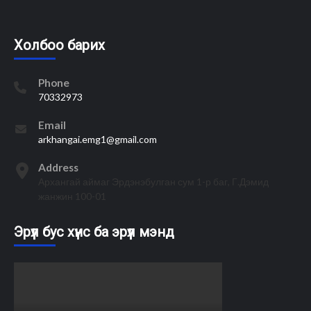
Холбоо барих
Phone
70332973
Email
arkhangai.emg1@gmail.com
Address
Архангай аймаг Эрдэнэбулган сум 1-р баг, Г.Дэмид
жанжин 100-01
Эрүүл бус хүнс ба эрүүл мэнд