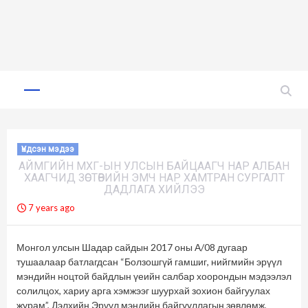
Skip
to
Primary
Menu
content
Үндсэн мэдээ
АЙМГИЙН МХГ-ЫН УЛСЫН БАЙЦААГЧ НАР АЛБАН
ХААГЧИД ЗӨСТӨВИЙН ЭМЧ НАР ХАМТРАН СУРГАЛТ
ДАДЛАГА ХИЙЛЭЭ
7 years ago
Монгол улсын Шадар сайдын 2017 оны А/08 дугаар
тушаалаар батлагдсан “Болзошгүй гамшиг, нийгмийн эрүүл
мэндийн ноцтой байдлын үеийн салбар хоорондын мэдээлэл
солилцох, хариу арга хэмжээг шуурхай зохион байгуулах
журам”, Дэлхийн Эрүүл мэндийн байгууллагын зөвлөмж,