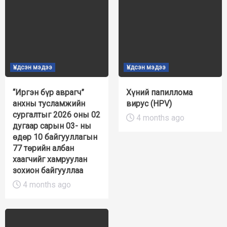
Үндсэн мэдээ
Үндсэн мэдээ
“Иргэн бүр аврагч”
Хүний папиллома
анхны тусламжийн
вирус (HPV)
сургалтыг 2026 оны 02
4 months ago
дугаар сарын 03- ны
өдөр 10 байгууллагын
77 төрийн албан
хаагчийг хамруулан
зохион байгууллаа
4 months ago