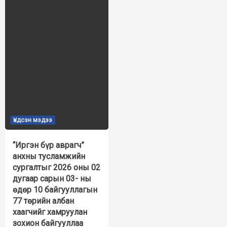
Үндсэн мэдээ
“Иргэн бүр аврагч”
анхны тусламжийн
сургалтыг 2026 оны 02
дугаар сарын 03- ны
өдөр 10 байгууллагын
77 төрийн албан
хаагчийг хамруулан
зохион байгууллаа