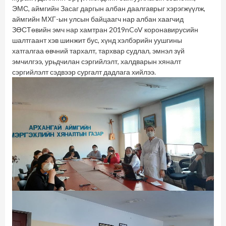
ЭМС, аймгийн Засаг даргын албан даалгаврыг хэрэгжүүлж,
аймгийн МХГ-ын улсын байцаагч нар албан хаагчид
ЗӨСТөвийн эмч нар хамтран 2019nCoV коронавирусийн
шалтгаант хэв шинжит бус, хүнд хэлбэрийн уушгины
хатгалгаа өвчний тархалт, тархвар судлал, эмнэл зүй
эмчилгээ, урьдчилан сэргийлэлт, халдварын хяналт
сэргийлэлт сэдвээр сургалт дадлага хийлээ.