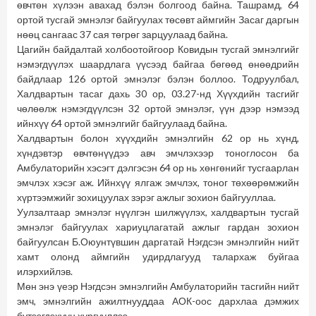
өвчтөн хүлээн авахад бэлэн болгоод байна. Ташрамд, 64
ортой тусгай эмнэлэг байгуулах төсөвт аймгийн Засаг даргын
нөөц сангаас 37 сая төгрөг зарцуулаад байна.
Цагийн байдалтай холбоотойгоор Ковидын тусгай эмнэлгийг
нэмэгдүүлэх шаардлага үүсээд байгаа бөгөөд өнөөдрийн
байдлаар 126 ортой эмнэлэг бэлэн боллоо. Тодруулбал,
Халдвартын тасаг дахь 30 ор, 03.27-нд Хүүхдийн тасгийг
чөлөөлж нэмэгдүүлсэн 32 ортой эмнэлэг, үүн дээр нэмээд
ийнхүү 64 ортой эмнэлгийг байгуулаад байна.
Халдвартын болон хүүхдийн эмнэлгийн 62 ор нь хүнд,
хүндэвтэр өвчтөнүүдээ авч эмчлэхээр тоноглосон ба
Амбулаторийн хэсэгт дэлгэсэн 64 ор нь хөнгөнийг тусгаарлан
эмчлэх хэсэг аж. Ийнхүү ялгаж эмчлэх, тоног төхөөрөмжийн
хүртээмжийг зохицуулах зэрэг ажлыг зохион байгууллаа.
Уулзалтаар эмнэлэг нүүлгэн шилжүүлэх, халдвартын тусгай
эмнэлэг байгуулах хариуцлагатай ажлыг гардан зохион
байгуулсан Б.Оюунтүвшин даргатай Нэгдсэн эмнэлгийн нийт
хамт олонд аймгийн удирдлагууд талархаж буйгаа
илэрхийлэв.
Мөн энэ үеэр Нэгдсэн эмнэлгийн Амбулаторийн тасгийн нийт
эмч, эмнэлгийн ажилтнууддаа АОК-оос дархлаа дэмжих
бүтээгдэхүүн хүргүүллээ.