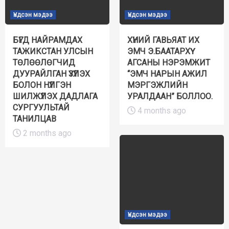
Үндсэн мэдээ
Үндсэн мэдээ
БҮГД НАЙРАМДАХ
ХҮНИЙ ГАВЬЯАТ ИХ
ТАЖИКСТАН УЛСЫН
ЭМЧ Э.БААТАРХҮҮ
ТӨЛӨӨЛӨГЧИД
АГСАНЫ НЭРЭМЖИТ
ДУУРАЙЛГАН ҮЗҮҮЛЭХ
“ЭМЧ НАРЫН АЖИЛ
БОЛОН НҮҮЛГЭН
МЭРГЭЖЛИЙН
ШИЛЖҮҮЛЭХ ДАДЛАГА
УРАЛДААН” БОЛЛОО.
СУРГУУЛЬТАЙ
4 months ago
ТАНИЛЦАВ
2 months ago
Үндсэн мэдээ