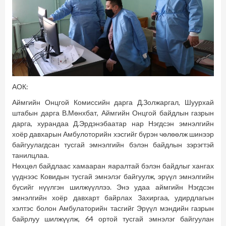
АОК:
Аймгийн Онцгой Комиссийн дарга Д.Золжаргал, Шуурхай
штабын дарга В.Мөнхбат, Аймгийн Онцгой байдлын газрын
дарга, хурандаа Д.Эрдэнэбаатар нар Нэгдсэн эмнэлгийн
хоёр давхарын Амбулоторийн хэсгийг бүрэн чөлөөлж шинээр
байгуулагдсан тусгай эмнэлгийн бэлэн байдлын зэрэгтэй
танилцлаа.
Нөхцөл байдлаас хамааран яаралтай бэлэн байдлыг хангах
үүднээс Ковидын тусгай эмнэлэг байгуулж, эрүүл эмнэлгийн
бүсийг нүүлгэн шилжүүллээ. Энэ удаа аймгийн Нэгдсэн
эмнэлгийн хоёр давхарт байрлах Захиргаа, удирдлагын
хэлтэс болон Амбулаторийн тасгийг Эрүүл мэндийн газрын
байрлуу шилжүүлж, 64 ортой тусгай эмнэлэг байгуулан