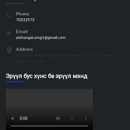
Phone
70332973
Email
arkhangai.emg1@gmail.com
Address
Архангай аймаг Эрдэнэбулган сум 1-р баг, Г.Дэмид
жанжин 100-01
Эрүүл бус хүнс ба эрүүл мэнд