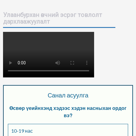
Улаанбурхан өвчний эсрэг товлолт
дархлаажуулалт
Санал асуулга
Өсвөр үеийнхэнд хэдээс хэдэн насныхан ордог
вэ?
10-19 нас