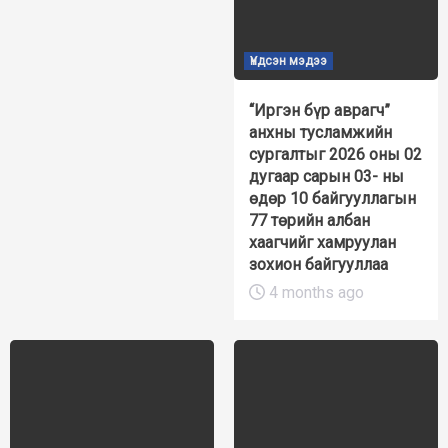
Үндсэн мэдээ
“Иргэн бүр аврагч”
анхны тусламжийн
сургалтыг 2026 оны 02
дугаар сарын 03- ны
өдөр 10 байгууллагын
77 төрийн албан
хаагчийг хамруулан
зохион байгууллаа
4 months ago