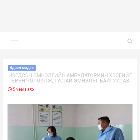
Skip
to
Primary
Menu
content
Үндсэн мэдээ
НЭГДСЭН ЭМНЭЛГИЙН АМБУЛАТОРИЙН ХЭСГИЙГ
БҮРЭН ЧӨЛӨӨЛЖ, ТУСГАЙ ЭМНЭЛЭГ БАЙГУУЛАВ
5 years ago