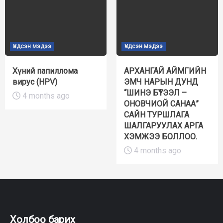
Үндсэн мэдээ
Үндсэн мэдээ
Хүний папиллома
АРХАНГАЙ АЙМГИЙН
вирус (HPV)
ЭМЧ НАРЫН ДУНД
“ШИНЭ БҮТЭЭЛ –
4 months ago
ОНОВЧИОЙ САНАА”
САЙН ТУРШЛАГА
ШАЛГАРУУЛАХ АРГА
ХЭМЖЭЭ БОЛЛОО.
4 months ago
Холбоо барих