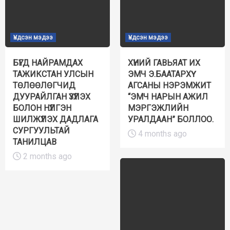
Үндсэн мэдээ
Үндсэн мэдээ
БҮГД НАЙРАМДАХ
ХҮНИЙ ГАВЬЯАТ ИХ
ТАЖИКСТАН УЛСЫН
ЭМЧ Э.БААТАРХҮҮ
ТӨЛӨӨЛӨГЧИД
АГСАНЫ НЭРЭМЖИТ
ДУУРАЙЛГАН ҮЗҮҮЛЭХ
“ЭМЧ НАРЫН АЖИЛ
БОЛОН НҮҮЛГЭН
МЭРГЭЖЛИЙН
ШИЛЖҮҮЛЭХ ДАДЛАГА
УРАЛДААН” БОЛЛОО.
СУРГУУЛЬТАЙ
4 months ago
ТАНИЛЦАВ
2 months ago