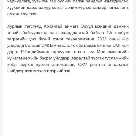
хариуцлага, хувь хүн гэр бүлийн бэлэн байдлыг нэмэгдүүлэх,
хүүхдийн дархлаажуулалтыг эрчимжүүлэх талаар чиглэл өгч,
амжилт хүслээ.
Хурлын төгсгөлд Архангай аймагт Эрүүл мэндийг дэмжих
төвийг байгуулахад нэн шаардлагатай байгаа 1.5 тэрбум
төгрөгийн үнэ бүхий тоног төхөөрөмжийг 2021 онны 4-р
улиралд багтаан ЭМЯамнаас олгох батламж бичгийг ЭМГ-ын
дарга Р.Гандиймаад гардуулан өгсөн юм. Мөн эмнэлгийн
хүчилтөрөгчийн бэсрэг үйлдвэр, яаралтай түргэн тусламжийн
хоёр ширхэг пургон автомашин, CRM рентгэн аппаратыг
шийдвэрлэж өгөхөө илэрхийлэв.