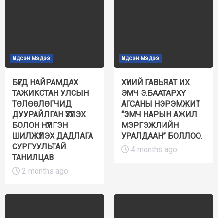
Үндсэн мэдээ
Үндсэн мэдээ
БҮГД НАЙРАМДАХ
ХҮНИЙ ГАВЬЯАТ ИХ
ТАЖИКСТАН УЛСЫН
ЭМЧ Э.БААТАРХҮҮ
ТӨЛӨӨЛӨГЧИД
АГСАНЫ НЭРЭМЖИТ
ДУУРАЙЛГАН ҮЗҮҮЛЭХ
“ЭМЧ НАРЫН АЖИЛ
БОЛОН НҮҮЛГЭН
МЭРГЭЖЛИЙН
ШИЛЖҮҮЛЭХ ДАДЛАГА
УРАЛДААН” БОЛЛОО.
СУРГУУЛЬТАЙ
4 months ago
ТАНИЛЦАВ
2 months ago