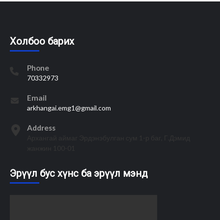
Холбоо барих
Phone
70332973
Email
arkhangai.emg1@gmail.com
Address
Архангай аймаг Эрдэнэбулган сум 1-р баг, Г.Дэмид
жанжин 100-01
Эрүүл бус хүнс ба эрүүл мэнд