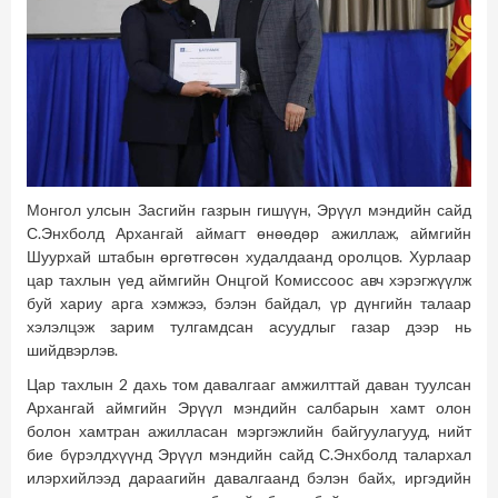
Монгол улсын Засгийн газрын гишүүн, Эрүүл мэндийн сайд
С.Энхболд Архангай аймагт өнөөдөр ажиллаж, аймгийн
Шуурхай штабын өргөтгөсөн худалдаанд оролцов. Хурлаар
цар тахлын үед аймгийн Онцгой Комиссоос авч хэрэгжүүлж
буй хариу арга хэмжээ, бэлэн байдал, үр дүнгийн талаар
хэлэлцэж зарим тулгамдсан асуудлыг газар дээр нь
шийдвэрлэв.
Цар тахлын 2 дахь том давалгааг амжилттай даван туулсан
Архангай аймгийн Эрүүл мэндийн салбарын хамт олон
болон хамтран ажилласан мэргэжлийн байгуулагууд, нийт
бие бүрэлдхүүнд Эрүүл мэндийн сайд С.Энхболд талархал
илэрхийлээд дараагийн давалгаанд бэлэн байх, иргэдийн