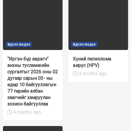
Үндсэн мэдээ
Үндсэн мэдээ
“Иргэн бүр аврагч”
Хүний папиллома
анхны тусламжийн
вирус (HPV)
сургалтыг 2026 оны 02
4 months ago
дугаар сарын 03- ны
өдөр 10 байгууллагын
77 төрийн албан
хаагчийг хамруулан
зохион байгууллаа
4 months ago