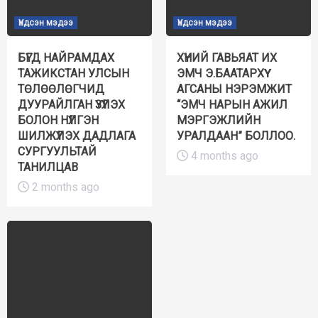
Үндсэн мэдээ
Үндсэн мэдээ
БҮГД НАЙРАМДАХ
ХҮНИЙ ГАВЬЯАТ ИХ
ТАЖИКСТАН УЛСЫН
ЭМЧ Э.БААТАРХҮҮ
ТӨЛӨӨЛӨГЧИД
АГСАНЫ НЭРЭМЖИТ
ДУУРАЙЛГАН ҮЗҮҮЛЭХ
“ЭМЧ НАРЫН АЖИЛ
БОЛОН НҮҮЛГЭН
МЭРГЭЖЛИЙН
ШИЛЖҮҮЛЭХ ДАДЛАГА
УРАЛДААН” БОЛЛОО.
СУРГУУЛЬТАЙ
4 months ago
ТАНИЛЦАВ
2 months ago