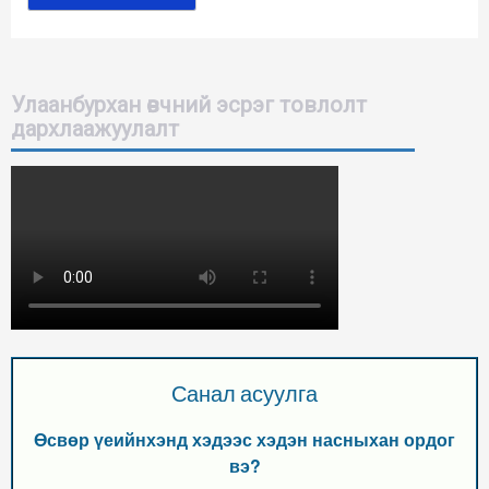
Улаанбурхан өвчний эсрэг товлолт
дархлаажуулалт
Санал асуулга
Өсвөр үеийнхэнд хэдээс хэдэн насныхан ордог
вэ?