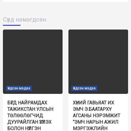
Сүүлд нэмэгдсэн
Үндсэн мэдээ
Үндсэн мэдээ
БҮГД НАЙРАМДАХ
ХҮНИЙ ГАВЬЯАТ ИХ
ТАЖИКСТАН УЛСЫН
ЭМЧ Э.БААТАРХҮҮ
ТӨЛӨӨЛӨГЧИД
АГСАНЫ НЭРЭМЖИТ
ДУУРАЙЛГАН ҮЗҮҮЛЭХ
“ЭМЧ НАРЫН АЖИЛ
БОЛОН НҮҮЛГЭН
МЭРГЭЖЛИЙН