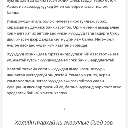
нум нь хавтгай байна гэсэн эхний шинж тэмдэг төрөх ёстой.
Араас нь харахад хүүхэд бүтэн хөлөөрөө газар гишгэж
байдаг.
Иймд хүүхдийг аль болох чөлөөтэй хол гүйлгэж, үсрэх,
харайхыг нь дэмжиж байх хэрэгтэй. Орчин үеийн амьдралын
хэв маягт хэт их автсанаас үүдэн хүүхдүүд тэгш гадарга буюу
шал, хивсэн дээр дандаа хөл нүцгэн явж байна. Ингэж хөл
нүцгэн явснаас үүдэн нум хавтгайрч байдаг.
Хүүхдүүд ихэнх цагаа гэртээ өнгөрүүлдэг. Иймээс гэрт нь зөв
ул, нумтай гутлыг хүүхдүүддээ өмсгөж байх шаардлагатай.
Хавтгай тавхайн согог нь хүүхдэд ямар нэгэн зовуурь,
шаналгаа үүсгэдэггүй онцлогтой. Улмаар эцэг, эх, асран
хамгаалагчдын зүгээс хүүхдээ ажиглахгүйгээр удаан
хугацаанд явснаар түнхний үе, багана нуруунд өөрчлөлт өгөх
эрсдэлтэй байна” хэмээн хэллээ.
Хөлийн тавхай нь ачааллыг биед зөв,