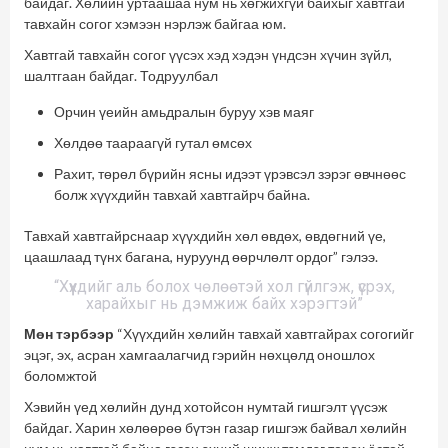
байдаг. Хөлийн уртаашаа нум нь хөгжихгүй байхыг хавтгай
тавхайн согог хэмээн нэрлэж байгаа юм.
Хавтгай тавхайн согог үүсэх хэд хэдэн үндсэн хүчин зүйл,
шалтгаан байдаг. Тодруулбал
Орчин үеийн амьдралын буруу хэв маяг
Хөлдөө таараагүй гутал өмсөх
Рахит, төрөл бүрийн ясны идээт үрэвсэл зэрэг өвчнөөс
болж хүүхдийн тавхай хавтгайрч байна.
Тавхай хавтгайрснаар хүүхдийн хөл өвдөх, өвдөгний үе,
цаашлаад түнх багана, нуруунд өөрчлөлт ордог” гэлээ.
“Хүүхдийг аль болох чөлөөтэй хол гүйлгэж, үсрэх,
харайхыг нь дэмжиж байх хэрэгтэй”
Мөн тэрбээр
“Хүүхдийн хөлийн тавхай хавтгайрах согогийг
эцэг, эх, асран хамгаалагчид гэрийн нөхцөлд оношлох
боломжтой
Хэвийн үед хөлийн дунд хотойсон нумтай гишгэлт үүсэж
байдаг. Харин хөлөөрөө бүтэн газар гишгэж байвал хөлийн