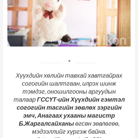
Хүүхдийн хөлийн тавхай хавтгайрах
согогийн шалтгаан, илрэх шинж
тэмдэг, оношилгооны аргуудын
талаар
ГССҮТ-ийн Хүүхдийн гэмтэл
согогийн тасгийн зөвлөх зэргийн
эмч, Анагаах ухааны магистр
Б.Жаргалсайханы
өгсөн зөвлөгөө,
мэдээллийг хүргэж байна.