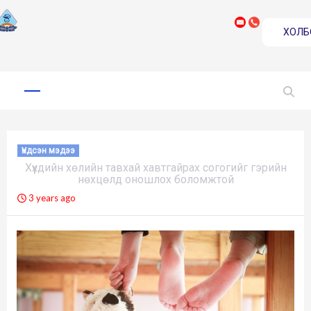
ХОЛБ
Skip
to
Primary
Menu
content
Үндсэн мэдээ
Хүүхдийн хөлийн тавхай хавтгайрах согогийг гэрийн
нөхцөлд оношлох боломжтой
3 years ago