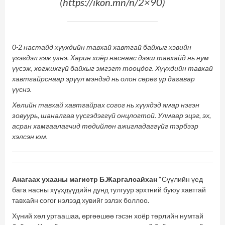
(https://ikon.mn/n/2×90
)
0-2 настайд хүүхдийн тавхай хавтгай байхыг хэвийн
үзэгдэл гэж үзнэ. Харин хоёр наснаас дээш тавхайд нь нум
үүсэж, хөгжихгүй байхыг эмгэгт тооцдог. Хүүхдийн тавхай
хавтгайрснаар эрүүл мэндэд нь олон сөрөг үр дагавар
үүснэ.
Хөлийн тавхай хавтгайрах согог нь хүүхдэд ямар нэгэн
зовуурь, шаналгаа үүсгэдэггүй онцлогтой. Улмаар эцэг, эх,
асран хамгаалагчид төдийлөн ажигладаггүйг тэрбээр
хэлсэн юм.
Анагаах ухааны магистр Б.Жаргалсайхан
“Сүүлийн үед
бага насны хүүхдүүдийн дунд тулгуур эрхтний буюу хавтгай
тавхайн согог нэлээд хувийг эзлэх боллоо.
Хүний хөл уртаашаа, өргөөшөө гэсэн хоёр төрлийн нумтай