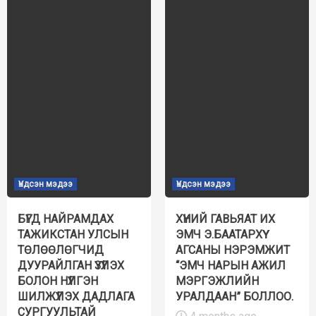
Үндсэн мэдээ
Үндсэн мэдээ
БҮГД НАЙРАМДАХ
ХҮНИЙ ГАВЬЯАТ ИХ
ТАЖИКСТАН УЛСЫН
ЭМЧ Э.БААТАРХҮҮ
ТӨЛӨӨЛӨГЧИД
АГСАНЫ НЭРЭМЖИТ
ДУУРАЙЛГАН ҮЗҮҮЛЭХ
“ЭМЧ НАРЫН АЖИЛ
БОЛОН НҮҮЛГЭН
МЭРГЭЖЛИЙН
ШИЛЖҮҮЛЭХ ДАДЛАГА
УРАЛДААН” БОЛЛОО.
СУРГУУЛЬТАЙ