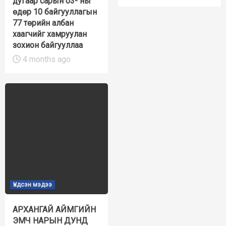
дугаар сарын 03- ны
өдөр 10 байгууллагын
77 төрийн албан
хаагчийг хамруулан
зохион байгууллаа
4 months ago
Үндсэн мэдээ
АРХАНГАЙ АЙМГИЙН
ЭМЧ НАРЫН ДУНД