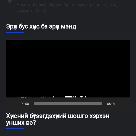
Архангай аймаг Эрдэнэбулган сум 1-р баг, Г.Дэмид
жанжин 100-01
Эрүүл бус хүнс ба эрүүл мэнд
Video
Player
00:00
05:04
Хүнсний бүтээгдэхүүний шошго хэрхэн
унших вэ?