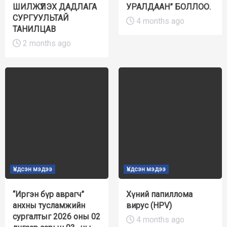
ШИЛЖҮҮЛЭХ ДАДЛАГА
УРАЛДААН” БОЛЛОО.
СУРГУУЛЬТАЙ
4 months ago
ТАНИЛЦАВ
2 months ago
Үндсэн мэдээ
Үндсэн мэдээ
“Иргэн бүр аврагч”
Хүний папиллома
анхны тусламжийн
вирус (HPV)
сургалтыг 2026 оны 02
4 months ago