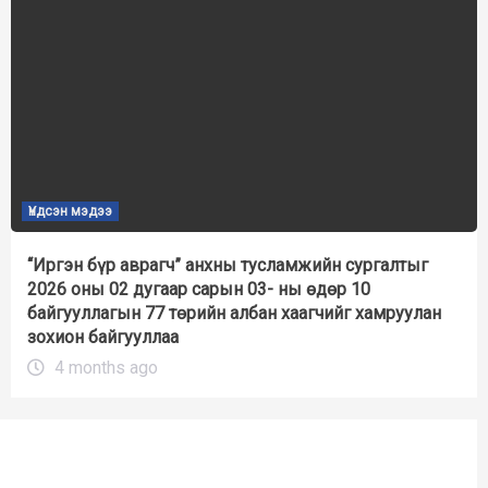
Үндсэн мэдээ
“Иргэн бүр аврагч” анхны тусламжийн сургалтыг
2026 оны 02 дугаар сарын 03- ны өдөр 10
байгууллагын 77 төрийн албан хаагчийг хамруулан
зохион байгууллаа
4 months ago