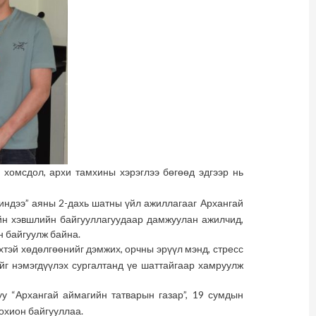
 хомсдол, архи тамхины хэрэглээ бөгөөд эдгээр нь
жиндээ” аяны 2-дахь шатны үйл ажиллагааг Архангай
йн хэвшлийн байгууллагуудаар дамжуулан ажилчид,
н байгуулж байна.
хтэй хөдөлгөөнийг дэмжих, орчны эрүүл мэнд, стресс
ийг нэмэгдүүлэх сургалтанд үе шаттайгаар хамруулж
у “Архангай аймагийн татварын газар”, 19 сумдын
охион байгууллаа.