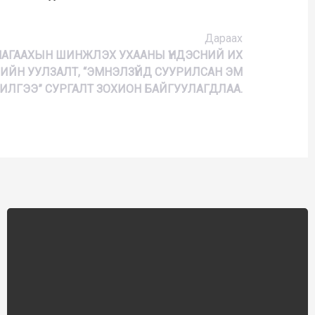
Дараах
НАГААХЫН ШИНЖЛЭХ УХААНЫ ҮНДЭСНИЙ ИХ
ИЙН УУЛЗАЛТ, “ЭМНЭЛЗҮЙД СУУРИЛСАН ЭМ
ЧИЛГЭЭ” СУРГАЛТ ЗОХИОН БАЙГУУЛАГДЛАА.