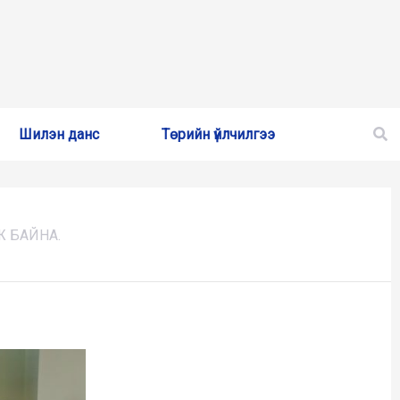
Шилэн данс
Төрийн үйлчилгээ
Ж БАЙНА.