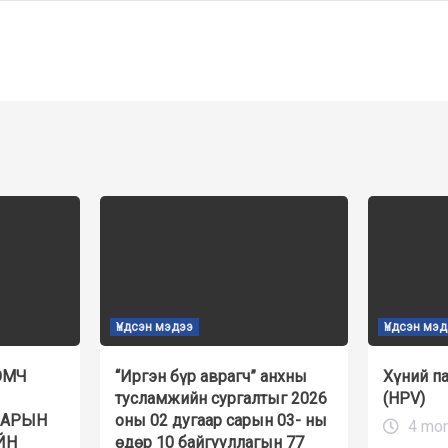
Үндсэн мэдээ
Үндсэн мэ
ЭМЧ
“Иргэн бүр аврагч” анхны
Хүний п
тусламжийн сургалтыг 2026
(HPV)
НАРЫН
оны 02 дугаар сарын 03- ны
4 mon
ЙН
өдөр 10 байгууллагын 77