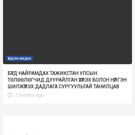
Үндсэн мэдээ
БҮГД НАЙРАМДАХ ТАЖИКСТАН УЛСЫН
ТӨЛӨӨЛӨГЧИД ДУУРАЙЛГАН ҮЗҮҮЛЭХ БОЛОН НҮҮЛГЭН
ШИЛЖҮҮЛЭХ ДАДЛАГА СУРГУУЛЬТАЙ ТАНИЛЦАВ
2 months ago