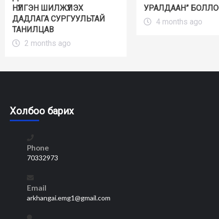
НҮҮЛГЭН ШИЛЖҮҮЛЭХ
УРАЛДААН” БОЛЛО
ДАДЛАГА СУРГУУЛЬТАЙ
4 months ago
ТАНИЛЦАВ
2 months ago
Холбоо барих
Phone
70332973
Email
arkhangai.emg1@gmail.com