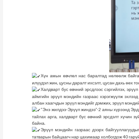
Хүн амын өвчлөл нас баралтад нөлөөлж байгаа
илүүдэл жин, цусны даралт ихсэлт, цусан дахь өөх то
Халдварт бус өвчний эрсдлээс сэргийлэх, эрүү
аймгийн эрүүл мэндийн газраас хэрэгжүүлж эхлээ
албан хаагчдын эрүүл мэндийг дэмжих, эрүүл мэндий
“Энэ жилдээ-Эрүүл жиндээ”-2 аяны хүрээнд Эрдэ
тайлах арга, халдварт бус өвчний эрсдэлт хүчин з
байна.
Эрүүл мэндийн газраас дээрх байгууллагуудыг
татварын байцаагч нар цахимаар холбогдож 40 гаруй