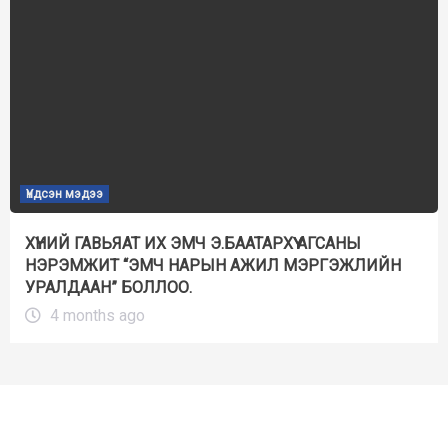
Үндсэн мэдээ
ХҮНИЙ ГАВЬЯАТ ИХ ЭМЧ Э.БААТАРХҮҮ АГСАНЫ
НЭРЭМЖИТ “ЭМЧ НАРЫН АЖИЛ МЭРГЭЖЛИЙН
УРАЛДААН” БОЛЛОО.
4 months ago