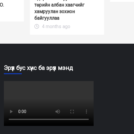
О.
төрийн албан хаагчийг
хамруулан зохион
байгууллаа
4 months ago
Эрүүл бус хүнс ба эрүүл мэнд