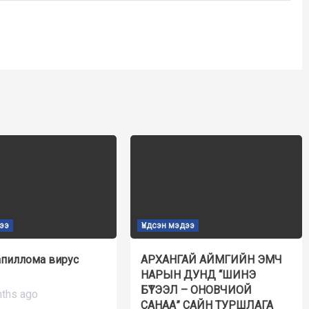
дээ
Үндсэн мэдээ
апиллома вирус
АРХАНГАЙ АЙМГИЙН ЭМЧ
НАРЫН ДУНД “ШИНЭ
БҮТЭЭЛ – ОНОВЧИОЙ
ths ago
САНАА” САЙН ТУРШЛАГА