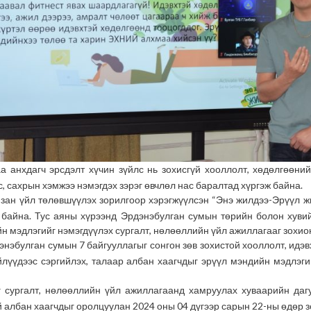
 анхдагч эрсдэлт хүчин зүйлс нь зохисгүй хооллолт, хөдөлгөөний
с, сахрын хэмжээ нэмэгдэх зэрэг өвчлөл нас баралтад хүргэж байна.
л зан үйл төлөвшүүлэх зорилгоор хэрэгжүүлсэн “Энэ жилдээ-Эрүүл 
д байна. Тус аяны хүрээнд Эрдэнэбулган сумын төрийн болон хуви
н мэдлэгийг нэмэгдүүлэх сургалт, нөлөөллийн үйл ажиллагааг зохио
нэбулган сумын 7 байгууллагыг сонгон зөв зохистой хооллолт, идэв
үйлүүдээс сэргийлэх, талаар албан хаагчдыг эрүүл мэндийн мэдлэг
 сургалт, нөлөөллийн үйл ажиллагаанд хамруулах хуваарийн дагу
 албан хаагчдыг оролцуулан 2024 оны 04 дүгээр сарын 22-ны өдөр з