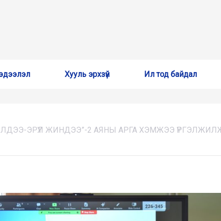
эдээлэл
Хууль эрхзүй
Ил тод байдал
ЛДЭЭ-ЭРҮҮЛ ЖИНДЭЭ”-2 АЯНЫ АРГА ХЭМЖЭЭ ҮРГЭЛЖИЛ