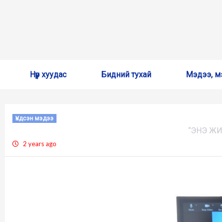
Skip
Нүүр хуудас
Бидний тухай
Мэдээ, м
to
content
Үндсэн мэдээ
“ЭНЭ ЖИ
2 years ago