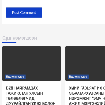
Сүүлд нэмэгдсэн
Үндсэн мэдээ
Үндсэн мэдээ
БҮГД НАЙРАМДАХ
ХҮНИЙ ГАВЬЯАТ ИХ 
ТАЖИКСТАН УЛСЫН
Э.БААТАРХҮҮ АГСАНЫ
ТӨЛӨӨЛӨГЧИД
НЭРЭМЖИТ “ЭМЧ 
ДУУРАЙЛГАН ҮЗҮҮЛЭХ БОЛОН
АЖИЛ МЭРГЭЖЛИ