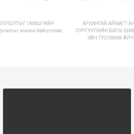
 ХООЛЛОЛТЫГ ГАМШГИЙН
АРХАНГАЙ АЙМАГТ А
алтыг зохион байгууллаа.
СУРГУУЛИЙН БАГШ ШАВ
ЗҮЙН ТУСЛАМЖ ҮЙЛ