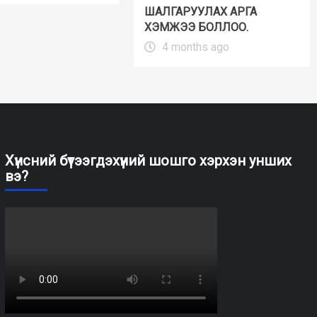
ШАЛГАРУУЛАХ АРГА
ХЭМЖЭЭ БОЛЛОО.
4 months ago
Хүнсний бүтээгдэхүүний шошго хэрхэн унших
вэ?