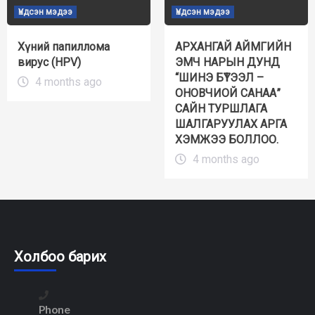
Үндсэн мэдээ
Үндсэн мэдээ
Хүний папиллома
АРХАНГАЙ АЙМГИЙН
вирус (HPV)
ЭМЧ НАРЫН ДУНД
“ШИНЭ БҮТЭЭЛ –
4 months ago
ОНОВЧИОЙ САНАА”
САЙН ТУРШЛАГА
ШАЛГАРУУЛАХ АРГА
ХЭМЖЭЭ БОЛЛОО.
4 months ago
Холбоо барих
Phone