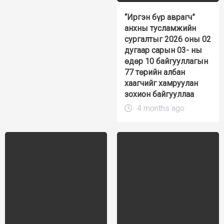
“Иргэн бүр аврагч”
анхны тусламжийн
сургалтыг 2026 оны 02
дугаар сарын 03- ны
өдөр 10 байгууллагын
77 төрийн албан
хаагчийг хамруулан
зохион байгууллаа
4 months ago