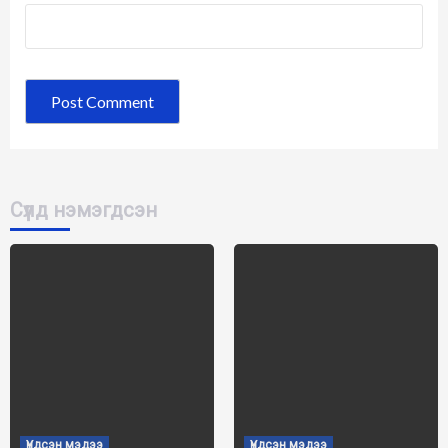
Сүүлд нэмэгдсэн
Үндсэн мэдээ
Үндсэн мэдээ