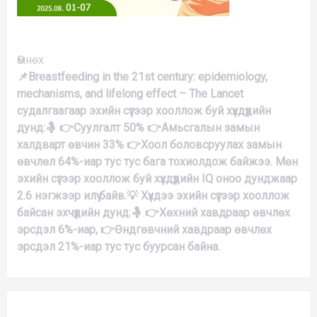
Үргэлжлүүлэх
Өмнөх
📌Breastfeeding in the 21st century: epidemiology,
mechanisms, and lifelong effect – The Lancet
судалгаагаар эхийн сүүгээр хооллож буй хүүхдүүдийн
дунд:🤱 👉Суулгалт 50% 👉Амьсгалын замын
халдварт өвчин 33% 👉Хоол боловсруулах замын
өвчлөл 64%-иар тус тус бага тохиолдож байжээ. Мөн
эхийн сүүгээр хооллож буй хүүхдүүдийн IQ оноо дунджаар
2.6 нэгжээр илүү байв.💡 Хүүхдээ эхийн сүүгээр хооллож
байсан эхчүүдийн дунд:🤱 👉Хөхний хавдраар өвчлөх
эрсдэл 6%-иар, 👉Өндгөвчний хавдраар өвчлөх
эрсдэл 21%-иар тус тус буурсан байна.