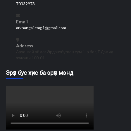
70332973
Email
arkhangai.emg1@gmail.com
Address
Архангай аймаг Эрдэнэбулган сум 1-р баг, Г.Дэмид
жанжин 100-01
Эрүүл бус хүнс ба эрүүл мэнд