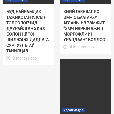
БҮГД НАЙРАМДАХ
ХҮНИЙ ГАВЬЯАТ ИХ
ТАЖИКСТАН УЛСЫН
ЭМЧ Э.БААТАРХҮҮ
ТӨЛӨӨЛӨГЧИД
АГСАНЫ НЭРЭМЖИТ
ДУУРАЙЛГАН ҮЗҮҮЛЭХ
“ЭМЧ НАРЫН АЖИЛ
БОЛОН НҮҮЛГЭН
МЭРГЭЖЛИЙН
ШИЛЖҮҮЛЭХ ДАДЛАГА
УРАЛДААН” БОЛЛОО.
СУРГУУЛЬТАЙ
4 months ago
ТАНИЛЦАВ
2 months ago
Үндсэн мэдээ