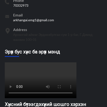
Phone
70332973
Email
arkhangai.emg1@gmail.com
Address
Архангай аймаг Эрдэнэбулган сум 1-р баг, Г.Дэмид
жанжин 100-01
Эрүүл бус хүнс ба эрүүл мэнд
Хүнсний бүтээгдэхүүний шошго хэрхэн