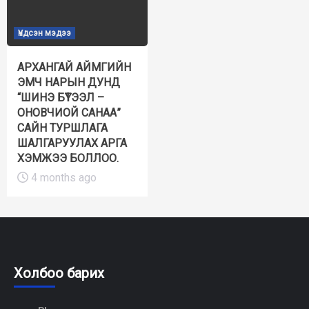
Үндсэн мэдээ
АРХАНГАЙ АЙМГИЙН
ЭМЧ НАРЫН ДУНД
“ШИНЭ БҮТЭЭЛ –
ОНОВЧИОЙ САНАА”
САЙН ТУРШЛАГА
ШАЛГАРУУЛАХ АРГА
ХЭМЖЭЭ БОЛЛОО.
4 months ago
Холбоо барих