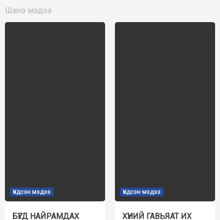
Шинэ мэдээ
Үндсэн мэдээ
Үндсэн мэдээ
БҮГД НАЙРАМДАХ
ХҮНИЙ ГАВЬЯАТ ИХ