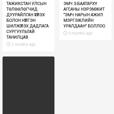
ТАЖИКСТАН УЛСЫН
ЭМЧ Э.БААТАРХҮҮ
ТӨЛӨӨЛӨГЧИД
АГСАНЫ НЭРЭМЖИТ
ДУУРАЙЛГАН ҮЗҮҮЛЭХ
“ЭМЧ НАРЫН АЖИЛ
БОЛОН НҮҮЛГЭН
МЭРГЭЖЛИЙН
ШИЛЖҮҮЛЭХ ДАДЛАГА
УРАЛДААН” БОЛЛОО.
СУРГУУЛЬТАЙ
4 months ago
ТАНИЛЦАВ
2 months ago