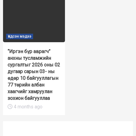
Үндсэн мэдээ
“Иргэн бүр аврагч”
анхны тусламжийн
сургалтыг 2026 оны 02
дугаар сарын 03- ны
өдөр 10 байгууллагын
77 төрийн албан
хаагчийг хамруулан
зохион байгууллаа
4 months ago