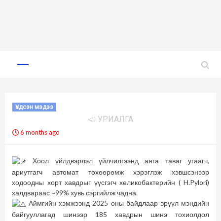
Skip
to
Primary
Menu
content
Үндсэн мэдээ
📣 УРИАЛГА
6 months ago
Хоол үйлдвэрлэл үйлчилгээнд аяга таваг угаагч,
ариутгагч автомат төхөөрөмж хэрэглэж хэвшсэнээр
ходоодны хорт хавдрыг үүсгэгч хеликобактерийн ( H.Pylori)
халдвараас ~99% хувь сэргийлж чадна.
Аймгийн хэмжээнд 2025 оны байдлаар эрүүл мэндийн
байгууллагад шинээр 185 хавдрын шинэ тохиолдол