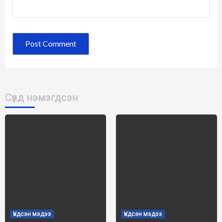
Сүүлд нэмэгдсэн
Үндсэн мэдээ
Үндсэн мэдээ