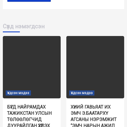
Сүүлд нэмэгдсэн
Үндсэн мэдээ
Үндсэн мэдээ
БҮГД НАЙРАМДАХ
ХҮНИЙ ГАВЬЯАТ ИХ
ТАЖИКСТАН УЛСЫН
ЭМЧ Э.БААТАРХҮҮ
ТӨЛӨӨЛӨГЧИД
АГСАНЫ НЭРЭМЖИТ
ДУУРАЙЛГАН ҮЗҮҮЛЭХ
“ЭМЧ НАРЫН АЖИЛ