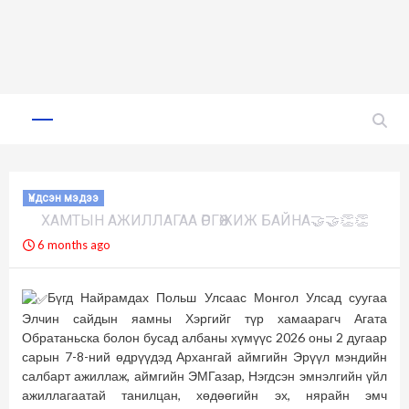
Skip
to
Primary
Menu
content
Үндсэн мэдээ
ХАМТЫН АЖИЛЛАГАА ӨРГӨЖИЖ БАЙНА🤝🤝👏👏
6 months ago
Бүгд Найрамдах Польш Улсаас Монгол Улсад суугаа
Элчин сайдын яамны Хэргийг түр хамаарагч Агата
Обратаньска болон бусад албаны хүмүүс 2026 оны 2 дугаар
сарын 7-8-ний өдрүүдэд Архангай аймгийн Эрүүл мэндийн
салбарт ажиллаж, аймгийн ЭМГазар, Нэгдсэн эмнэлгийн үйл
ажиллагаатай танилцан, хөдөөгийн эх, нярайн эмч