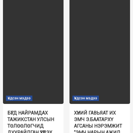
Үндсэн мэдээ
Үндсэн мэдээ
БҮГД НАЙРАМДАХ
ХҮНИЙ ГАВЬЯАТ ИХ
ТАЖИКСТАН УЛСЫН
ЭМЧ Э.БААТАРХҮҮ
ТӨЛӨӨЛӨГЧИД
АГСАНЫ НЭРЭМЖИТ
ДУУРАЙЛГАН ҮЗҮҮЛЭХ
“ЭМЧ НАРЫН АЖИЛ