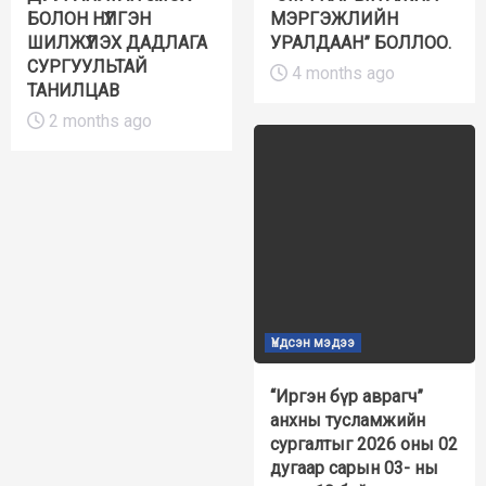
БОЛОН НҮҮЛГЭН
МЭРГЭЖЛИЙН
ШИЛЖҮҮЛЭХ ДАДЛАГА
УРАЛДААН” БОЛЛОО.
СУРГУУЛЬТАЙ
4 months ago
ТАНИЛЦАВ
2 months ago
Үндсэн мэдээ
“Иргэн бүр аврагч”
анхны тусламжийн
сургалтыг 2026 оны 02
дугаар сарын 03- ны