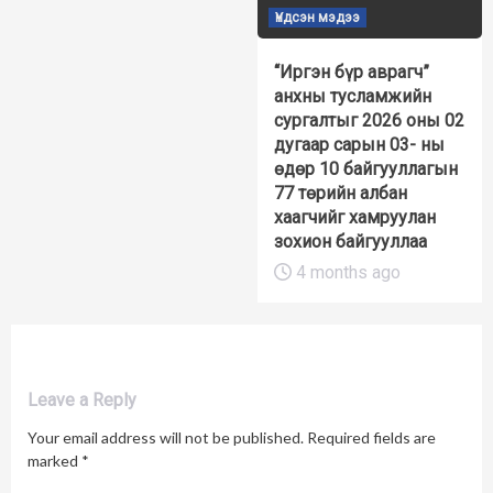
Үндсэн мэдээ
“Иргэн бүр аврагч”
анхны тусламжийн
сургалтыг 2026 оны 02
дугаар сарын 03- ны
өдөр 10 байгууллагын
77 төрийн албан
хаагчийг хамруулан
зохион байгууллаа
4 months ago
Leave a Reply
Your email address will not be published.
Required fields are
marked
*