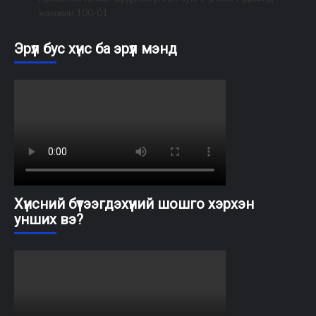
жанжин 100-01
Эрүүл бус хүнс ба эрүүл мэнд
Хүнсний бүтээгдэхүүний шошго хэрхэн
унших вэ?