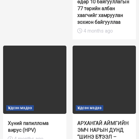
өдөр 10 байгууллагын
77 төрийн албан
хаагчийг хамруулан
зохион байгууллаа
4 months ago
Үндсэн мэдээ
Үндсэн мэдээ
Хүний папиллома
АРХАНГАЙ АЙМГИЙН
вирус (HPV)
ЭМЧ НАРЫН ДУНД
“ШИНЭ БҮТЭЭЛ –
4 months ago