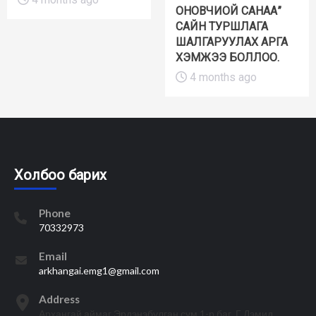
ОНОВЧИОЙ САНАА”
САЙН ТУРШЛАГА
ШАЛГАРУУЛАХ АРГА
ХЭМЖЭЭ БОЛЛОО.
4 months ago
Холбоо барих
Phone
70332973
Email
arkhangai.emg1@gmail.com
Address
Архангай аймаг Эрдэнэбулган сум 1-р баг, Г.Дэмид