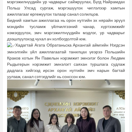
мэргэжилнүүдийн ур чадварыг сайжруулах, Бүгд Найрамдах
Польш Улсад сургаж, мэргэшүүлэх чиглэлээр хамтын
ажиллагааг өргөжүүлэх талаар санал солилцов.
Бидний хамтын ажиллагаа нь орон нутгийн эх нярайн эрүүл
мэндийн тусламж үйлчилгээний чанар, хүртээмжийг
нэмэгдүүлэх, эмч мэргэжилтнүүдийн мэдлэг, ур чадварыг
дээшлүүлэхэд чухал ач холбогдолтой юм.
Хадагтай Агата Обратаньска Архангай аймгийн Нэгдсэн
эмнэлгийн үйл ажиллагаатай танилцах үеэрээ Польшийн
Краков хотын Ян Павелын нэрэмжит эмнэлэг болон Людвик
Рыдыгерын нэрэмжит эмнэлэгт саяхан туршлага судлаж
дадлага хийгээд ирсэн орон нутгийн эмч нарын багтай
уулзаж, санал сэтгэгдлийг нь сонссон юм.