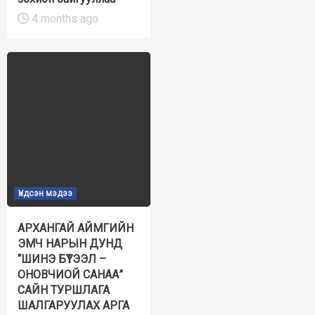
4 months ago
Үндсэн мэдээ
АРХАНГАЙ АЙМГИЙН
ЭМЧ НАРЫН ДУНД
“ШИНЭ БҮТЭЭЛ –
ОНОВЧИОЙ САНАА”
САЙН ТУРШЛАГА
ШАЛГАРУУЛАХ АРГА