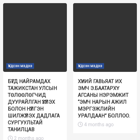
Үндсэн мэдээ
Үндсэн мэдээ
БҮГД НАЙРАМДАХ
ХҮНИЙ ГАВЬЯАТ ИХ
ТАЖИКСТАН УЛСЫН
ЭМЧ Э.БААТАРХҮҮ
ТӨЛӨӨЛӨГЧИД
АГСАНЫ НЭРЭМЖИТ
ДУУРАЙЛГАН ҮЗҮҮЛЭХ
“ЭМЧ НАРЫН АЖИЛ
БОЛОН НҮҮЛГЭН
МЭРГЭЖЛИЙН
ШИЛЖҮҮЛЭХ ДАДЛАГА
УРАЛДААН” БОЛЛОО.
СУРГУУЛЬТАЙ
4 months ago
ТАНИЛЦАВ
2 months ago