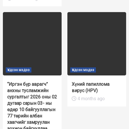
Үндсэн мэдээ
Үндсэн мэдээ
“Иргэн бүр аврагч”
Хүний папиллома
анхны тусламжийн
вирус (HPV)
сургалтыг 2026 оны 02
4 months ago
дугаар сарын 03- ны
өдөр 10 байгууллагын
77 төрийн албан
хаагчийг хамруулан
зохион байгууллаа