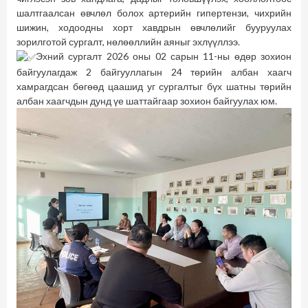
шалтгаалсан өвчлөл болох артерийн гипертензи, чихрийн
шижин, ходоодны хорт хавдрын өвчлөлийг бууруулах
зорилготой сургалт, нөлөөллийн аяныг эхлүүллээ.
Эхний сургалт 2026 оны 02 сарын 11-ны өдөр зохион
байгуулагдаж 2 байгууллагын 24 төрийн албан хаагч
хамрагдсан бөгөөд цаашид уг сургалтыг бүх шатны төрийн
албан хаагчдын дунд үе шаттайгаар зохион байгуулах юм.