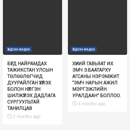
Үндсэн мэдээ
Үндсэн мэдээ
БҮГД НАЙРАМДАХ
ХҮНИЙ ГАВЬЯАТ ИХ
ТАЖИКСТАН УЛСЫН
ЭМЧ Э.БААТАРХҮҮ
ТӨЛӨӨЛӨГЧИД
АГСАНЫ НЭРЭМЖИТ
ДУУРАЙЛГАН ҮЗҮҮЛЭХ
“ЭМЧ НАРЫН АЖИЛ
БОЛОН НҮҮЛГЭН
МЭРГЭЖЛИЙН
ШИЛЖҮҮЛЭХ ДАДЛАГА
УРАЛДААН” БОЛЛОО.
СУРГУУЛЬТАЙ
4 months ago
ТАНИЛЦАВ
2 months ago