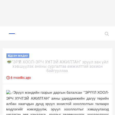
Skip
to
Primary
Menu
content
Үндсэн мэдээ
“ЭРҮҮЛ ХООЛ-ЭРЧ ХҮЧТЭЙ АЖИЛТАН” эрүүл зан үйл
хэвшүүлэх анхны сургалтаа амжилттай зохион
байгууллаа.
6 months ago
Эрүүл мэндийн газрын даргын баталсан “ЭРҮҮЛ ХООЛ-
ЭРЧ ХҮЧТЭЙ АЖИЛТАН” аяны удирдамжийн дагуу төрийн
албан хаагчдын дунд эрүүл зохистой хооллолтын талаарх
мэдлэгийг нэмэгдүүлж, эрүүл хооллолтыг хэвшүүлэхэд
чиглэсэн зөв хандлага, дадлыг төлөвшүүлэх, хооллолтоос