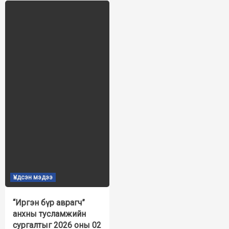
Үндсэн мэдээ
“Иргэн бүр аврагч”
анхны тусламжийн
сургалтыг 2026 оны 02