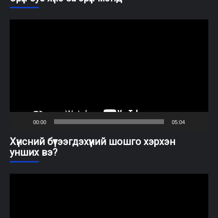
Video
Player
00:00
05:04
Хүнсний бүтээгдэхүүний шошго хэрхэн
унших вэ?
Video
Player