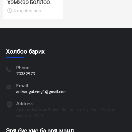
ХЭМЖЭЭ БОЛЛОО.
4 months ago
Холбоо барих
Phone
70332973
Email
arkhangai.emg1@gmail.com
Address
Архангай аймаг Эрдэнэбулган сум 1-р баг, Г.Дэмид
жанжин 100-01
Эрүүл бус хүнс ба эрүүл мэнд