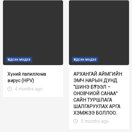
Үндсэн мэдээ
Үндсэн мэдээ
Хүний папиллома
АРХАНГАЙ АЙМГИЙН
вирус (HPV)
ЭМЧ НАРЫН ДУНД
“ШИНЭ БҮТЭЭЛ –
4 months ago
ОНОВЧИОЙ САНАА”
САЙН ТУРШЛАГА
ШАЛГАРУУЛАХ АРГА
ХЭМЖЭЭ БОЛЛОО.
5 months ago