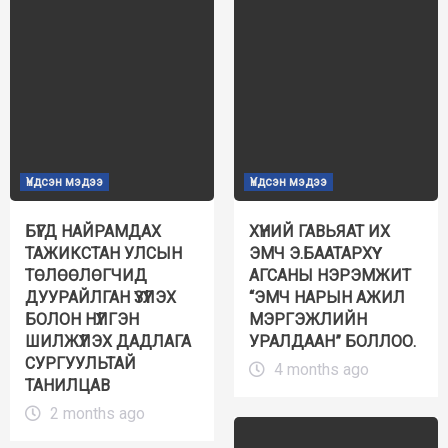
Үндсэн мэдээ
Үндсэн мэдээ
БҮГД НАЙРАМДАХ
ХҮНИЙ ГАВЬЯАТ ИХ
ТАЖИКСТАН УЛСЫН
ЭМЧ Э.БААТАРХҮҮ
ТӨЛӨӨЛӨГЧИД
АГСАНЫ НЭРЭМЖИТ
ДУУРАЙЛГАН ҮЗҮҮЛЭХ
“ЭМЧ НАРЫН АЖИЛ
БОЛОН НҮҮЛГЭН
МЭРГЭЖЛИЙН
ШИЛЖҮҮЛЭХ ДАДЛАГА
УРАЛДААН” БОЛЛОО.
СУРГУУЛЬТАЙ
4 months ago
ТАНИЛЦАВ
2 months ago