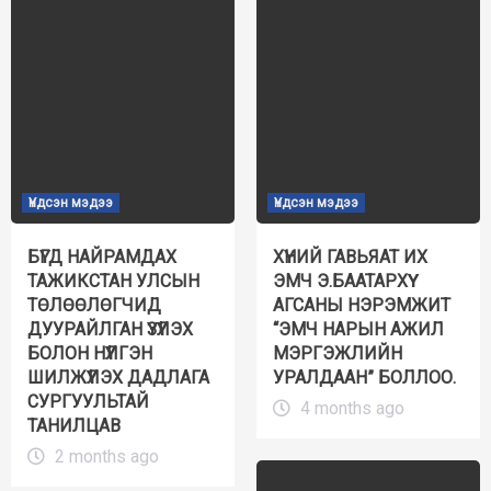
Үндсэн мэдээ
Үндсэн мэдээ
БҮГД НАЙРАМДАХ
ХҮНИЙ ГАВЬЯАТ ИХ
ТАЖИКСТАН УЛСЫН
ЭМЧ Э.БААТАРХҮҮ
ТӨЛӨӨЛӨГЧИД
АГСАНЫ НЭРЭМЖИТ
ДУУРАЙЛГАН ҮЗҮҮЛЭХ
“ЭМЧ НАРЫН АЖИЛ
БОЛОН НҮҮЛГЭН
МЭРГЭЖЛИЙН
ШИЛЖҮҮЛЭХ ДАДЛАГА
УРАЛДААН” БОЛЛОО.
СУРГУУЛЬТАЙ
4 months ago
ТАНИЛЦАВ
2 months ago