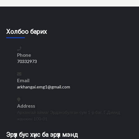
Холбоо барих
Phone
70332973
Email
arkhangai.emg1@gmail.com
Address
Архангай аймаг Эрдэнэбулган сум 1-р баг, Г.Дэмид
жанжин 100-01
Эрүүл бус хүнс ба эрүүл мэнд