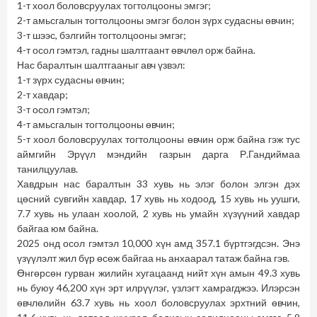
1-т хоол боловсруулах тогтолцооны эмгэг;
2-т амьсгалын тогтолцооны эмгэг болон зүрх судасны өвчин;
3-т шээс, бэлгийн тогтолцооны эмгэг;
4-т осол гэмтэл, гадны шалтгаант өвчлөл орж байна.
Нас баралтын шалтгааныг авч үзвэл:
1-т зүрх судасны өвчин;
2-т хавдар;
3-т осол гэмтэл;
4-т амьсгалын тогтолцооны өвчин;
5-т хоол боловсруулах тогтолцооны өвчин орж байна гэж тус
аймгийн Эрүүл мэндийн газрын дарга Р.Гандиймаа
танилцуулав.
Хавдрын нас баралтын 33 хувь нь элэг болон элгэн дэх
цөсний сувгийн хавдар, 17 хувь нь ходоод, 15 хувь нь уушги,
7.7 хувь нь улаан хоолой, 2 хувь нь умайн хүзүүний хавдар
байгаа юм байна.
2025 онд осол гэмтэл 10,000 хүн амд 357.1 бүртгэгдсэн. Энэ
үзүүлэлт жил бүр өсөж байгаа нь анхаарал татаж байна гэв.
Өнгөрсөн гурван жилийн хугацаанд нийт хүн амын 49.3 хувь
нь буюу 46,200 хүн эрт илрүүлэг, үзлэгт хамрагджээ. Илэрсэн
өвчлөлийн 63.7 хувь нь хоол боловсруулах эрхтний өвчин,