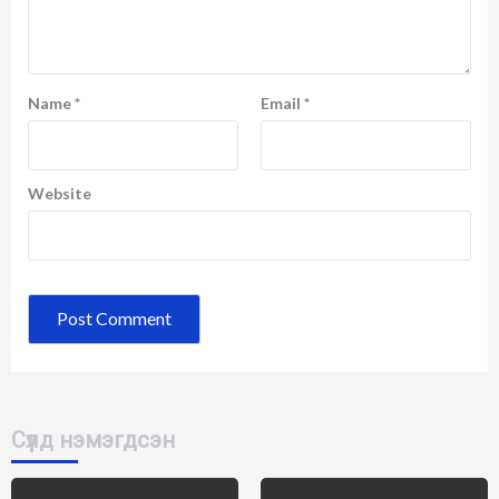
Name
*
Email
*
Website
Сүүлд нэмэгдсэн