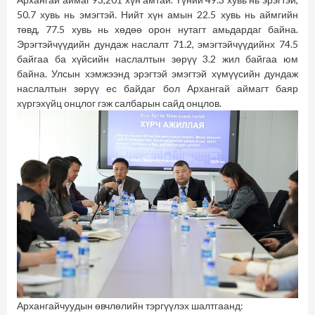
50.7 хувь нь эмэгтэй. Нийт хүн амын 22.5 хувь нь аймгийн
төвд, 77.5 хувь нь хөдөө орон нутагт амьдардаг байна.
Эрэгтэйчүүдийн дундаж наслалт 71.2, эмэгтэйчүүдийнх 74.5
байгаа ба хүйсийн наслалтын зөрүү 3.2 жил байгаа юм
байна. Улсын хэмжээнд эрэгтэй эмэгтэй хүмүүсийн дундаж
наслалтын зөрүү ес байдаг бол Архангай аймагт баяр
хүргэхүйц онцлог гэж салбарын сайд онцлов.
Архангайчуудын өвчлөлийн тэргүүлэх шалтгаанд: