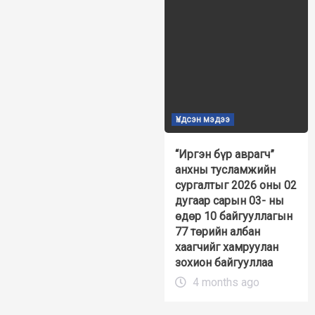
Үндсэн мэдээ
“Иргэн бүр аврагч”
анхны тусламжийн
сургалтыг 2026 оны 02
дугаар сарын 03- ны
өдөр 10 байгууллагын
77 төрийн албан
хаагчийг хамруулан
зохион байгууллаа
4 months ago