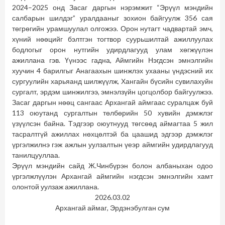
2024–2025 онд Засаг даргын нэрэмжит “Эрүүл мэндийн
салбарын шилдэг” уралдааныг зохион байгуулж 356 сая
төгрөгийн урамшуулал олгожээ. Орон нутагт чадвартай эмч,
хүний нөөцийг бэлтгэн тогтвор суурьшилтай ажиллуулах
бодлогыг орон нутгийн удирдлагууд улам хөгжүүлэн
ажиллана гэв. Үүнээс гадна, Аймгийн Нэгдсэн эмнэлгийн
хуучин 4 барилгыг Анагаахын шинжлэх ухааны үндэсний их
сургуулийн харьяанд шилжүүлж, Хангайн бүсийн сувилахуйн
сургалт, эрдэм шинжилгээ, эмнэлзүйн цогцолбор байгуулжээ.
Засаг даргын нөөц сангаас Архангай аймгаас суралцаж буй
113 оюутанд сургалтын төлбөрийн 50 хувийн дэмжлэг
үзүүлсэн байна. Тэдгээр оюутнууд төгсөөд аймагтаа 5 жил
тасралтгүй ажиллах нөхцөлтэй ба цаашид эдгээр дэмжлэг
үргэлжилнэ гэж ажлын уулзалтын үеэр аймгийн удирдлагууд
танилцууллаа.
Эрүүл мэндийн сайд Ж.Чинбүрэн болон албаныхан одоо
үргэлжлүүлэн Архангай аймгийн нэгдсэн эмнэлгийн хамт
олонтой уулзаж ажиллана.
2026.03.02
Архангай аймаг, Эрдэнэбулган сум