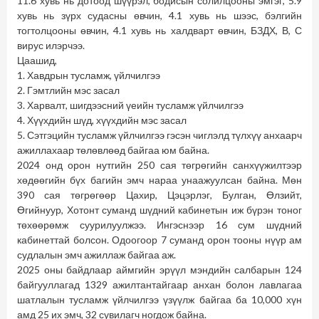
11.6 хувь нь дотоод шүүрэл, бодисын солилцооны эмгэг, 5.9
хувь нь зүрх судасны өвчин, 4.1 хувь нь шээс, бэлгийн
тогтолцооны өвчин, 4.1 хувь нь халдварт өвчин, БЗДХ, В, С
вирус илэрчээ.
Цаашид,
1. Хавдрын тусламж, үйлчилгээ
2. Гэмтлийн мэс засал
3. Харвалт, шигдээсний үеийн тусламж үйлчилгээ
4. Хүүхдийн шүд, хүүхдийн мэс засал
5. Сэтгэцийн тусламж үйлчилгээ гэсэн чиглэлд түлхүү анхаарч
ажиллахаар төлөвлөөд байгаа юм байна.
2024 онд орон нутгийн 250 сая төгрөгийн санхүүжилтээр
хөдөөгийн бүх багийн эмч нараа унаажуулсан байна. Мөн
390 сая төгрөгөөр Цахир, Цэцэрлэг, Булган, Өлзийт,
Өгийнуур, Хотонт суманд шүдний кабинетын иж бүрэн тоног
төхөөрөмж суурилуулжээ. Ингэснээр 16 сум шүдний
кабинеттай болсон. Одоогоор 7 суманд орон тооны нүүр ам
судлалын эмч ажиллаж байгаа аж.
2025 оны байдлаар аймгийн эрүүл мэндийн салбарын 124
байгууллагад 1329 ажилтантайгаар анхан болон лавлагаа
шатлалын тусламж үйлчилгээ үзүүлж байгаа ба 10,000 хүн
амд 25 их эмч, 32 сувилагч ногдож байна.