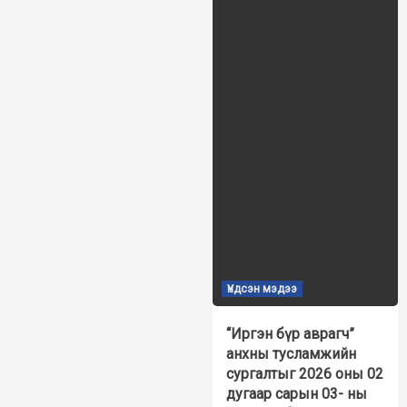
Үндсэн мэдээ
“Иргэн бүр аврагч”
анхны тусламжийн
сургалтыг 2026 оны 02
дугаар сарын 03- ны