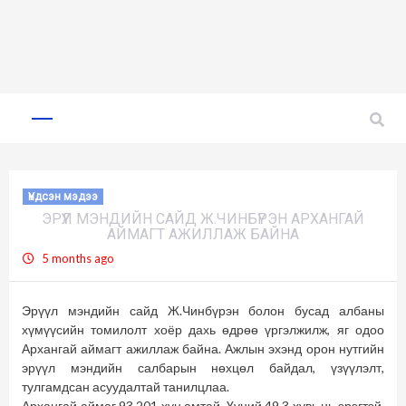
Skip
to
Primary
Menu
content
Үндсэн мэдээ
ЭРҮҮЛ МЭНДИЙН САЙД Ж.ЧИНБҮРЭН АРХАНГАЙ
АЙМАГТ АЖИЛЛАЖ БАЙНА
5 months ago
Эрүүл мэндийн сайд Ж.Чинбүрэн болон бусад албаны
хүмүүсийн томилолт хоёр дахь өдрөө үргэлжилж, яг одоо
Архангай аймагт ажиллаж байна. Ажлын эхэнд орон нутгийн
эрүүл мэндийн салбарын нөхцөл байдал, үзүүлэлт,
тулгамдсан асуудалтай танилцлаа.
Архангай аймаг 93,201 хүн амтай. Үүний 49.3 хувь нь эрэгтэй,