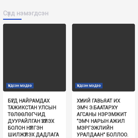
Сүүлд нэмэгдсэн
Үндсэн мэдээ
Үндсэн мэдээ
БҮГД НАЙРАМДАХ
ХҮНИЙ ГАВЬЯАТ ИХ
ТАЖИКСТАН УЛСЫН
ЭМЧ Э.БААТАРХҮҮ
ТӨЛӨӨЛӨГЧИД
АГСАНЫ НЭРЭМЖИТ
ДУУРАЙЛГАН ҮЗҮҮЛЭХ
“ЭМЧ НАРЫН АЖИЛ
БОЛОН НҮҮЛГЭН
МЭРГЭЖЛИЙН
ШИЛЖҮҮЛЭХ ДАДЛАГА
УРАЛДААН” БОЛЛОО.