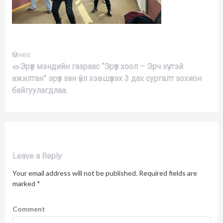
Үргэлжлүүлэх
Өмнөх
🥗Эрүүл мэндийн газраас “Эрүүл хоол – Эрч хүчтэй
ажилтан” эрүүл зан үйл хэвшүүлэх 3 дах сургалт зохион
байгуулагдлаа.
Leave a Reply
Your email address will not be published.
Required fields are
marked
*
Comment