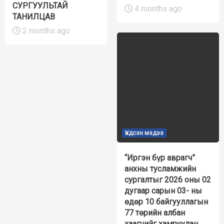
СУРГУУЛЬТАЙ
4 months ago
ТАНИЛЦАВ
2 months ago
Үндсэн мэдээ
“Иргэн бүр аврагч”
анхны тусламжийн
сургалтыг 2026 оны 02
дугаар сарын 03- ны
өдөр 10 байгууллагын
77 төрийн албан
хаагчийг хамруулан