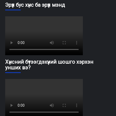
Эрүүл бус хүнс ба эрүүл мэнд
Хүнсний бүтээгдэхүүний шошго хэрхэн
унших вэ?