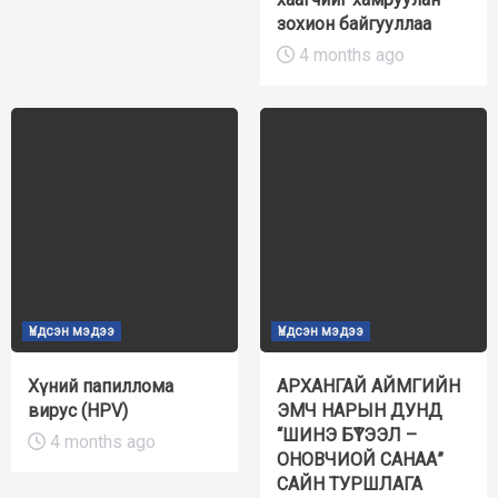
зохион байгууллаа
4 months ago
Үндсэн мэдээ
Үндсэн мэдээ
Хүний папиллома
АРХАНГАЙ АЙМГИЙН
вирус (HPV)
ЭМЧ НАРЫН ДУНД
“ШИНЭ БҮТЭЭЛ –
4 months ago
ОНОВЧИОЙ САНАА”
САЙН ТУРШЛАГА