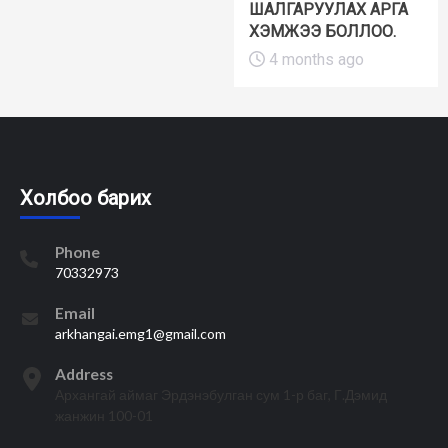
ШАЛГАРУУЛАХ АРГА
ХЭМЖЭЭ БОЛЛОО.
4 months ago
Холбоо барих
Phone
70332973
Email
arkhangai.emg1@gmail.com
Address
Архангай аймаг Эрдэнэбулган сум 1-р баг, Г.Дэмид
жанжин 100-01