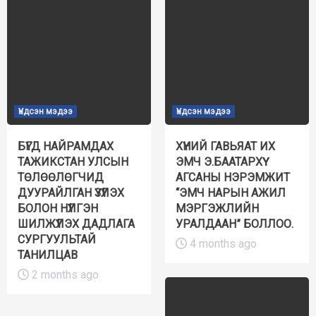
Үндсэн мэдээ
Үндсэн мэдээ
БҮГД НАЙРАМДАХ
ХҮНИЙ ГАВЬЯАТ ИХ
ТАЖИКСТАН УЛСЫН
ЭМЧ Э.БААТАРХҮҮ
ТӨЛӨӨЛӨГЧИД
АГСАНЫ НЭРЭМЖИТ
ДУУРАЙЛГАН ҮЗҮҮЛЭХ
“ЭМЧ НАРЫН АЖИЛ
БОЛОН НҮҮЛГЭН
МЭРГЭЖЛИЙН
ШИЛЖҮҮЛЭХ ДАДЛАГА
УРАЛДААН” БОЛЛОО.
СУРГУУЛЬТАЙ
4 months ago
ТАНИЛЦАВ
2 months ago