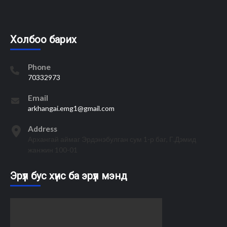
Холбоо барих
Phone
70332973
Email
arkhangai.emg1@gmail.com
Address
Архангай аймаг Эрдэнэбулган сум 1-р баг, Г.Дэмид
жанжин 100-01
Эрүүл бус хүнс ба эрүүл мэнд