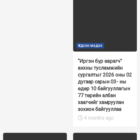
Үндсэн мэдээ
“Иргэн бүр аврагч”
анхны тусламжийн
сургалтыг 2026 оны 02
дугаар сарын 03- ны
өдөр 10 байгууллагын
77 төрийн албан
хаагчийг хамруулан
зохион байгууллаа
4 months ago