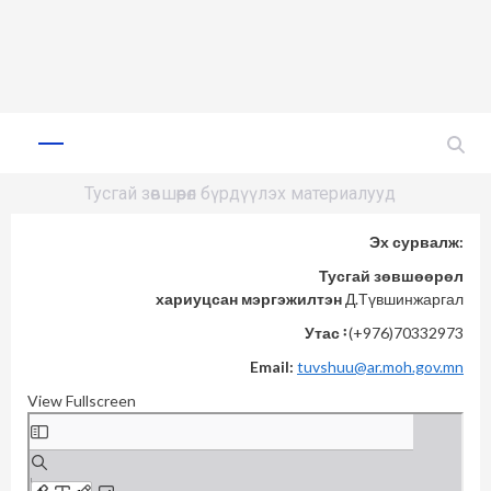
Skip
to
Primary
Menu
content
Тусгай зөвшөөрөл бүрдүүлэх материалууд
Эх сурвалж:
Тусгай зөвшөөрөл
хариуцсан
мэргэжилтэн
Д.Түвшинжаргал
Утас᠄
(+976)70332973
Email:
tuvshuu@ar.moh.gov.mn
View Fullscreen
Skip
to
PDF