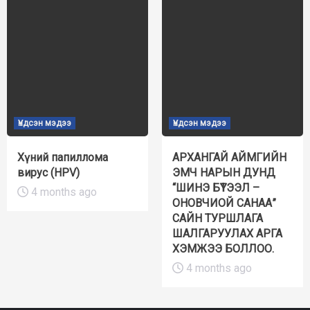
Үндсэн мэдээ
Үндсэн мэдээ
Хүний папиллома
АРХАНГАЙ АЙМГИЙН
вирус (HPV)
ЭМЧ НАРЫН ДУНД
“ШИНЭ БҮТЭЭЛ –
4 months ago
ОНОВЧИОЙ САНАА”
САЙН ТУРШЛАГА
ШАЛГАРУУЛАХ АРГА
ХЭМЖЭЭ БОЛЛОО.
4 months ago