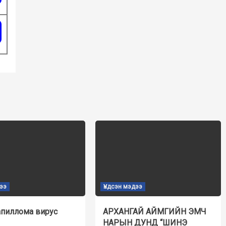
дээ
Үндсэн мэдээ
апиллома вирус
АРХАНГАЙ АЙМГИЙН ЭМЧ
НАРЫН ДУНД “ШИНЭ