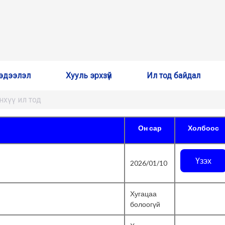
эдээлэл
Хууль эрхзүй
Ил тод байдал
санхүү ил тод
Он сар
Холбоос
Үзэх
2026/01/10
Хугацаа
болоогүй