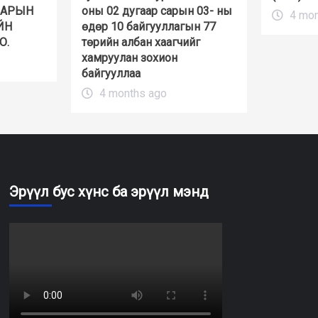
НАРЫН
оны 02 дугаар сарын 03- ны
4 mon
ЙН
өдөр 10 байгууллагын 77
О.
төрийн албан хаагчийг
хамруулан зохион
байгууллаа
4 months ago
Эрүүл бус хүнс ба эрүүл мэнд