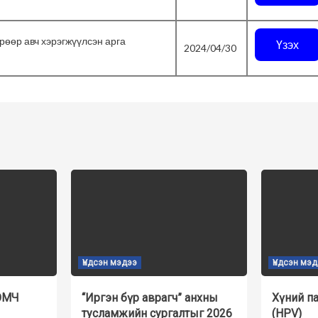
рөөр авч хэрэгжүүлсэн арга
Үзэх
2024/04/30
Үндсэн мэдээ
Үндсэн мэ
ЭМЧ
“Иргэн бүр аврагч” анхны
Хүний п
тусламжийн сургалтыг 2026
(HPV)