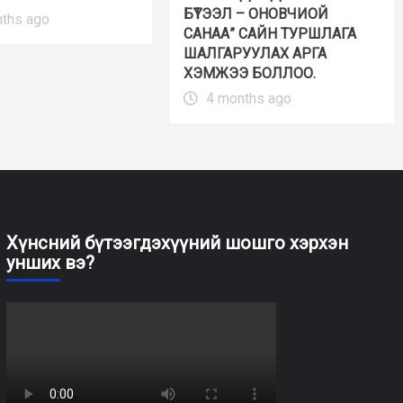
БҮТЭЭЛ – ОНОВЧИОЙ
ths ago
САНАА” САЙН ТУРШЛАГА
ШАЛГАРУУЛАХ АРГА
ХЭМЖЭЭ БОЛЛОО.
4 months ago
Хүнсний бүтээгдэхүүний шошго хэрхэн
унших вэ?