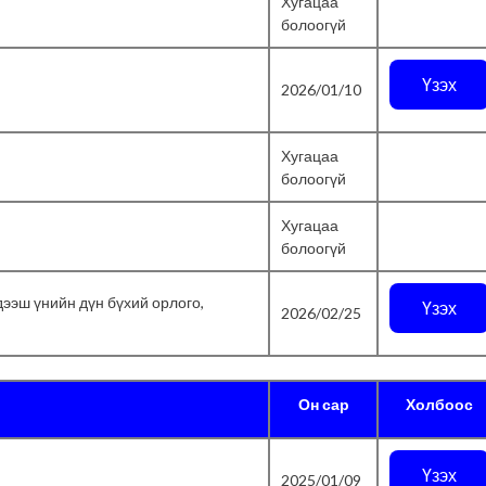
Хугацаа
болоогүй
Үзэх
2026/01/10
Хугацаа
болоогүй
Хугацаа
болоогүй
дээш үнийн дүн бүхий орлого,
Үзэх
2026/02/25
Он сар
Холбоос
Үзэх
2025/01/09