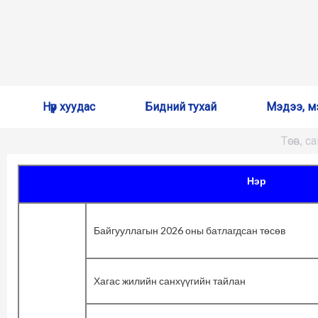
Skip
Нүүр хуудас
Бидний тухай
Мэдээ, м
to
content
Төсөв, 
Нэр
Байгууллагын 2026 оны батлагдсан төсөв
Хагас жилийн санхүүгийн тайлан