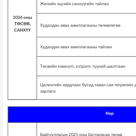
Жилийн эцсийн санхүүгийн тайлан
2026 оны
ТӨСӨВ,
Худалдан авах ажиллагааны төлөвлөгөө
САНХҮҮ
Худалдан авах ажиллагааны тайлан
Төсвийн хэмнэлт, хэтрэлт, түүний шалтгаан
Цалингийн зардлаас бусад таван сая төгрөгөөс 
зарлага
Нэр
Байгууллагын 2025 оны батлагдсан төсөв