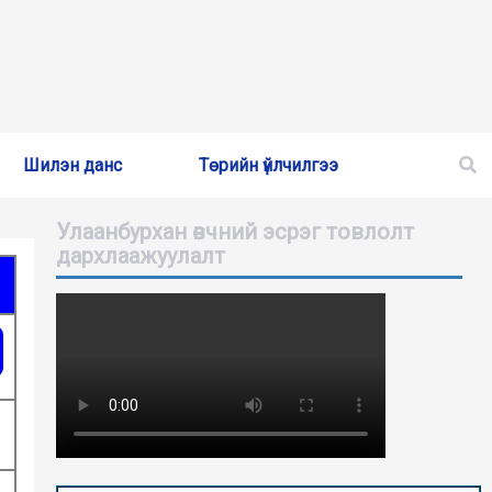
Шилэн данс
Төрийн үйлчилгээ
Улаанбурхан өвчний эсрэг товлолт
дархлаажуулалт