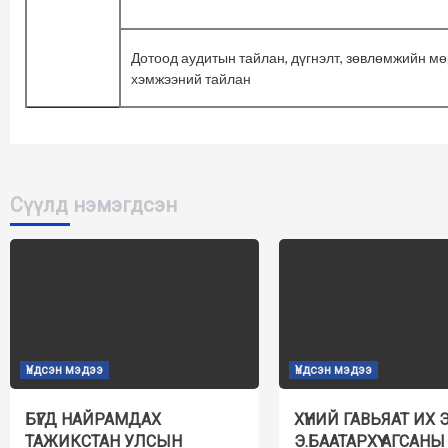
Дотоод аудитын тайлан, дүгнэлт, зөвлөмжийн мө
хэмжээний тайлан
Сүүлд нэмэгдсэн
Үндсэн мэдээ
Үндсэн мэдээ
БҮГД НАЙРАМДАХ
ХҮНИЙ ГАВЬЯАТ ИХ 
ТАЖИКСТАН УЛСЫН
Э.БААТАРХҮҮ АГСАНЫ