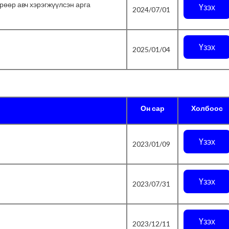
рөөр авч хэрэгжүүлсэн арга
Үзэх
2024/07/01
Үзэх
2025/01/04
Он сар
Холбоос
Үзэх
2023/01/09
Үзэх
2023/07/31
Үзэх
2023/12/11