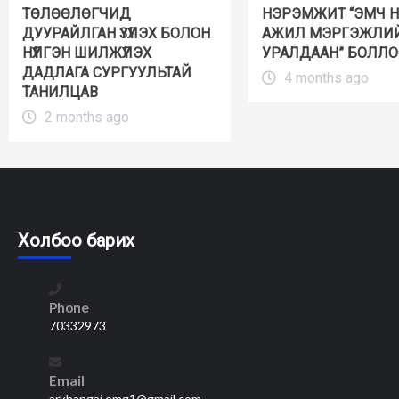
ТӨЛӨӨЛӨГЧИД
НЭРЭМЖИТ “ЭМЧ 
ДУУРАЙЛГАН ҮЗҮҮЛЭХ БОЛОН
АЖИЛ МЭРГЭЖЛИ
НҮҮЛГЭН ШИЛЖҮҮЛЭХ
УРАЛДААН” БОЛЛО
ДАДЛАГА СУРГУУЛЬТАЙ
4 months ago
ТАНИЛЦАВ
2 months ago
Холбоо барих
Phone
70332973
Email
arkhangai.emg1@gmail.com