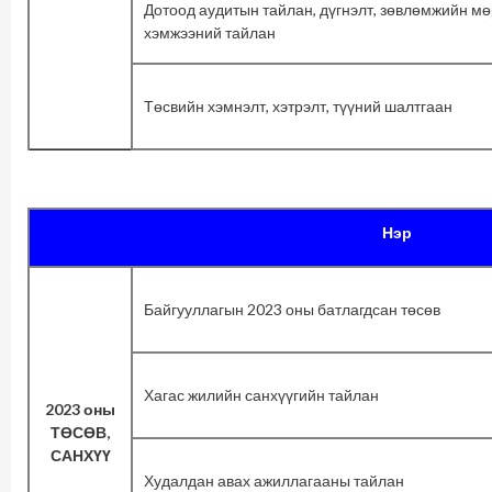
Дотоод аудитын тайлан, дүгнэлт, зөвлөмжийн мө
хэмжээний тайлан
Төсвийн хэмнэлт, хэтрэлт, түүний шалтгаан
Нэр
Байгууллагын 2023 оны батлагдсан төсөв
Хагас жилийн санхүүгийн тайлан
2023 оны
ТӨСӨВ,
САНХҮҮ
Худалдан авах ажиллагааны тайлан