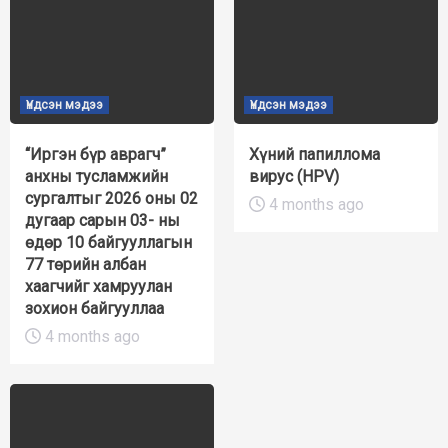
Үндсэн мэдээ
Үндсэн мэдээ
“Иргэн бүр аврагч”
Хүний папиллома
анхны тусламжийн
вирус (HPV)
сургалтыг 2026 оны 02
4 months ago
дугаар сарын 03- ны
өдөр 10 байгууллагын
77 төрийн албан
хаагчийг хамруулан
зохион байгууллаа
4 months ago