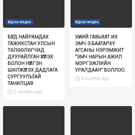
Үндсэн мэдээ
Үндсэн мэдээ
БҮГД НАЙРАМДАХ
ХҮНИЙ ГАВЬЯАТ ИХ
ТАЖИКСТАН УЛСЫН
ЭМЧ Э.БААТАРХҮҮ
ТӨЛӨӨЛӨГЧИД
АГСАНЫ НЭРЭМЖИТ
ДУУРАЙЛГАН ҮЗҮҮЛЭХ
“ЭМЧ НАРЫН АЖИЛ
БОЛОН НҮҮЛГЭН
МЭРГЭЖЛИЙН
ШИЛЖҮҮЛЭХ ДАДЛАГА
УРАЛДААН” БОЛЛОО.
СУРГУУЛЬТАЙ
4 months ago
ТАНИЛЦАВ
2 months ago