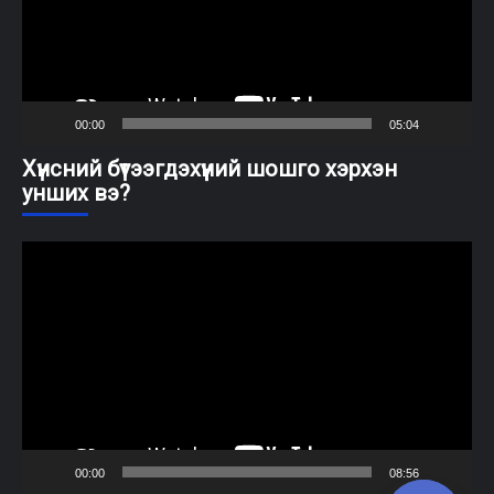
00:00
05:04
Хүнсний бүтээгдэхүүний шошго хэрхэн
унших вэ?
Video
Player
00:00
08:56