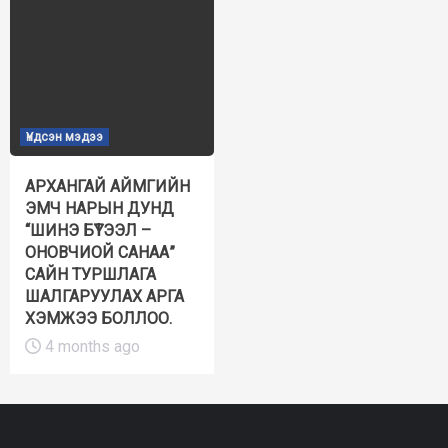
Үндсэн мэдээ
АРХАНГАЙ АЙМГИЙН
ЭМЧ НАРЫН ДУНД
“ШИНЭ БҮТЭЭЛ –
ОНОВЧИОЙ САНАА”
САЙН ТУРШЛАГА
ШАЛГАРУУЛАХ АРГА
ХЭМЖЭЭ БОЛЛОО.
4 months ago