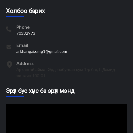
Холбоо барих
Phone
70332973
Email
arkhangai.emg1@gmail.com
Address
Архангай аймаг Эрдэнэбулган сум 1-р баг, Г.Дэмид
жанжин 100-01
Эрүүл бус хүнс ба эрүүл мэнд
Video
Player