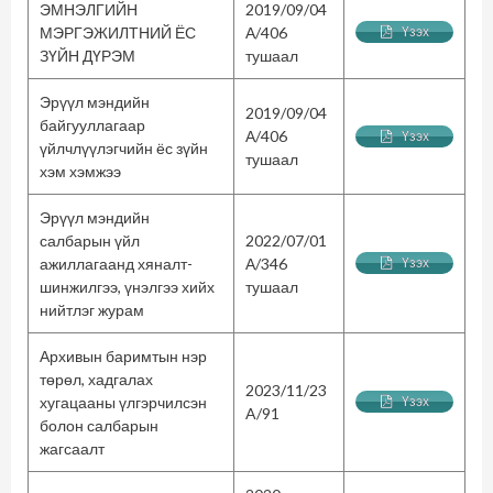
ЭМНЭЛГИЙН
2019/09/04
МЭРГЭЖИЛТНИЙ ЁС
А/406
Үзэх
ЗҮЙН ДҮРЭМ
тушаал
Эрүүл мэндийн
2019/09/04
байгууллагаар
А/406
Үзэх
үйлчлүүлэгчийн ёс зүйн
тушаал
хэм хэмжээ
Эрүүл мэндийн
салбарын үйл
2022/07/01
ажиллагаанд хяналт-
А/346
Үзэх
шинжилгээ, үнэлгээ хийх
тушаал
нийтлэг журам
Архивын баримтын нэр
төрөл, хадгалах
2023/11/23
хугацааны үлгэрчилсэн
Үзэх
A/91
болон салбарын
жагсаалт