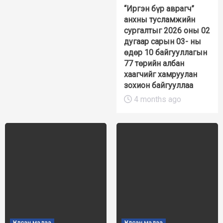
“Иргэн бүр аврагч”
анхны тусламжийн
сургалтыг 2026 оны 02
дугаар сарын 03- ны
өдөр 10 байгууллагын
77 төрийн албан
хаагчийг хамруулан
зохион байгууллаа
4 months ago