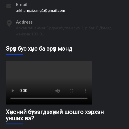
Email
arkhangai.emg1@gmail.com
Address
Архангай аймаг Эрдэнэбулган сум 1-р баг, Г.Дэмид
жанжин 100-01
Эрүүл бус хүнс ба эрүүл мэнд
Хүнсний бүтээгдэхүүний шошго хэрхэн
унших вэ?