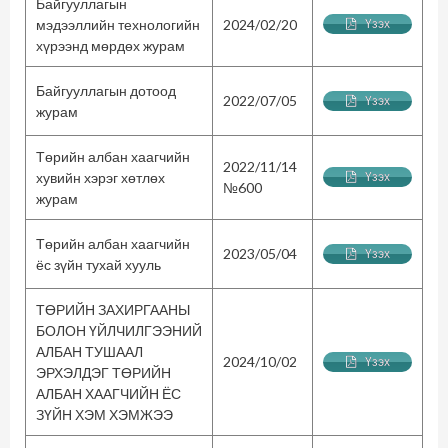
Байгууллагын
мэдээллийн технологийн
2024/02/20
Үзэх
хүрээнд мөрдөх журам
Байгууллагын дотоод
2022/07/05
Үзэх
журам
Төрийн албан хаагчийн
2022/11/14
хувийн хэрэг хөтлөх
Үзэх
№600
журам
Төрийн албан хаагчийн
2023/05/04
Үзэх
ёс зүйн тухай хууль
ТӨРИЙН ЗАХИРГААНЫ
БОЛОН ҮЙЛЧИЛГЭЭНИЙ
АЛБАН ТУШААЛ
2024/10/02
Үзэх
ЭРХЭЛДЭГ ТӨРИЙН
АЛБАН ХААГЧИЙН ЁС
ЗҮЙН ХЭМ ХЭМЖЭЭ