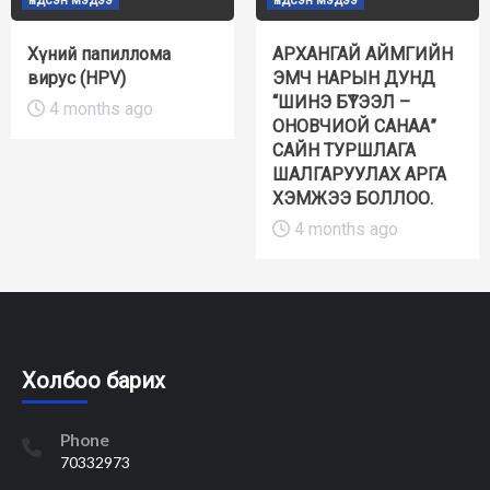
Үндсэн мэдээ
Үндсэн мэдээ
Хүний папиллома
АРХАНГАЙ АЙМГИЙН
вирус (HPV)
ЭМЧ НАРЫН ДУНД
“ШИНЭ БҮТЭЭЛ –
4 months ago
ОНОВЧИОЙ САНАА”
САЙН ТУРШЛАГА
ШАЛГАРУУЛАХ АРГА
ХЭМЖЭЭ БОЛЛОО.
4 months ago
Холбоо барих
Phone
70332973