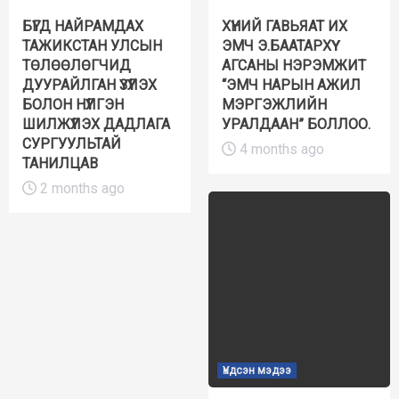
БҮГД НАЙРАМДАХ
ХҮНИЙ ГАВЬЯАТ ИХ
ТАЖИКСТАН УЛСЫН
ЭМЧ Э.БААТАРХҮҮ
ТӨЛӨӨЛӨГЧИД
АГСАНЫ НЭРЭМЖИТ
ДУУРАЙЛГАН ҮЗҮҮЛЭХ
“ЭМЧ НАРЫН АЖИЛ
БОЛОН НҮҮЛГЭН
МЭРГЭЖЛИЙН
ШИЛЖҮҮЛЭХ ДАДЛАГА
УРАЛДААН” БОЛЛОО.
СУРГУУЛЬТАЙ
4 months ago
ТАНИЛЦАВ
2 months ago
Үндсэн мэдээ