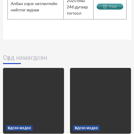
2020 оны
Албан хэрэг хөтлөлтийн
246 дугаар
Үзэх
нийтлэг журам
тогтоол
Сүүлд нэмэгдсэн
Үндсэн мэдээ
Үндсэн мэдээ