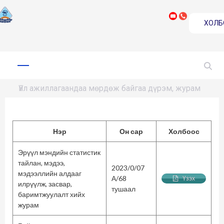
ХОЛБ
Skip
to
Primary
Menu
content
Үйл ажиллагаандаа мөрдөж байгаа дүрэм, журам
Нэр
Он сар
Холбоос
Эрүүл мэндийн статистик
тайлан, мэдээ,
2023/0/07
мэдээллийн алдааг
А/68
Үзэх
илрүүлж, засвар,
тушаал
баримтжуулалт хийх
журам