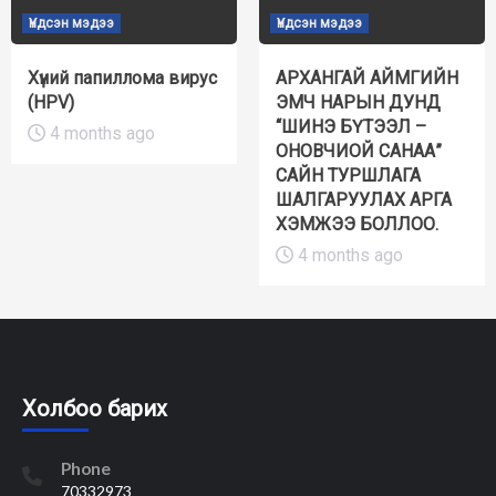
Үндсэн мэдээ
Үндсэн мэдээ
Хүний папиллома вирус
АРХАНГАЙ АЙМГИЙН
(HPV)
ЭМЧ НАРЫН ДУНД
“ШИНЭ БҮТЭЭЛ –
4 months ago
ОНОВЧИОЙ САНАА”
САЙН ТУРШЛАГА
ШАЛГАРУУЛАХ АРГА
ХЭМЖЭЭ БОЛЛОО.
4 months ago
Холбоо барих
Phone
70332973