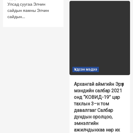
Улсад суугаа Элчин
сайдын яамны Элчин
сайдын…
Үндсэн мэдээ
Архангай аймгийн Эрүүл
мэндийн салбар 2021
онд “КОВИД-19” цар
тахлын 3–н том
давалгааг Салбар
дундын оролцоо,
эмнэлгийн
ажилчдынхаа нөр их