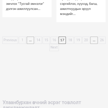
эмчлэх “Тусгай эмнэлэг”
сэргийлэх, хүүхэд, багш,
дэлгэн ажиллуулсан…
ажилтнуудын эрүүл
мэндийг…
Posts
…
17
…
Previous
1
14
15
16
18
19
20
26
navigation
Next
Улаанбурхан өвчний эсрэг товлолт
дархлаажуулалт