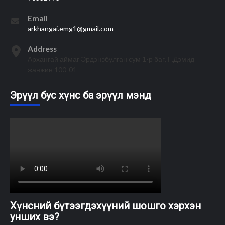
Email
arkhangai.emg1@gmail.com
Address
Архангай аймаг Эрдэнэбулган сум 1-р баг, Г.Дэмид
жанжин 100-01
Эрүүл бус хүнс ба эрүүл мэнд
Хүнсний бүтээгдэхүүний шошго хэрхэн
унших вэ?