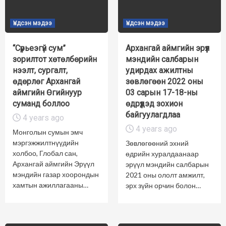
Үндсэн мэдээ
Үндсэн мэдээ
“Сүрьеэгүй сум”
Архангай аймгийн эрүүл
зорилтот хөтөлбөрийн
мэндийн салбарын
нээлт, сургалт,
удирдах ажилтны
өдөрлөг Архангай
зөвлөгөөн 2022 оны
аймгийн Өгийнуур
03 сарын 17-18-ны
суманд боллоо
өдрүүдэд зохион
байгуулагдлаа
4 years ago
4 years ago
Монголын сумын эмч
мэргэжжилтнүүдийн
Зөвлөгөөний эхний
холбоо, Глобал сан,
өдрийн хуралдаанаар
Архангай аймгийн Эрүүл
эрүүл мэндийн салбарын
мэндийн газар хоорондын
2021 оны ололт амжилт,
хамтын ажиллагааны…
эрх зүйн орчин болон…