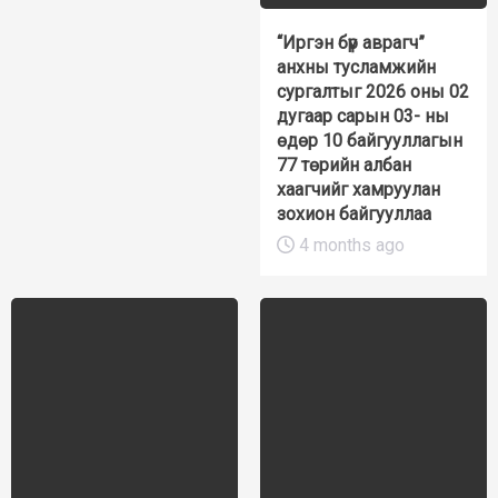
“Иргэн бүр аврагч”
анхны тусламжийн
сургалтыг 2026 оны 02
дугаар сарын 03- ны
өдөр 10 байгууллагын
77 төрийн албан
хаагчийг хамруулан
зохион байгууллаа
4 months ago