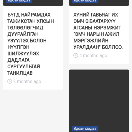
Үндсэн мэдээ
Үндсэн мэдээ
БҮГД НАЙРАМДАХ
ХҮНИЙ ГАВЬЯАТ ИХ
ТАЖИКСТАН УЛСЫН
ЭМЧ Э.БААТАРХҮҮ
ТӨЛӨӨЛӨГЧИД
АГСАНЫ НЭРЭМЖИТ
ДУУРАЙЛГАН
“ЭМЧ НАРЫН АЖИЛ
ҮЗҮҮЛЭХ БОЛОН
МЭРГЭЖЛИЙН
НҮҮЛГЭН
УРАЛДААН” БОЛЛОО.
ШИЛЖҮҮЛЭХ
4 months ago
ДАДЛАГА
СУРГУУЛЬТАЙ
ТАНИЛЦАВ
2 months ago
Үндсэн мэдээ