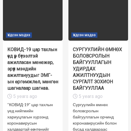
Үндсэн мэдээ
Үндсэн мэдээ
КОВИД-19 цар тахлын
СУРГУУЛИЙН ӨМНӨХ
үед үр бүтээлтэй
БОЛОВСРОЛЫН
ажилласан менежер,
БАЙГУУЛЛАГЫН
эрүүл мэндийн
УДИРДАХ
ажилтануудыг ЭМГ-
АЖИЛТНУУДЫН
ын өргөмжлөл, мөнгөн
СУРГАЛТ ЗОХИОН
шагналаар шагнав.
БАЙГУУЛЛАА
5 years ago
5 years ago
“КОВИД-19” цар тахлын
Сургуулийн өмнөх
үед нийгмийн
боловсролын
хариуцлагын хүрээнд
байгууллагын орчинд
коронавирусын
коронавирүсийн болон
халдвартай өвчтөнийг
бусад халдвараас