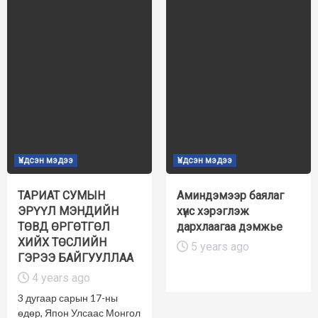
Үндсэн мэдээ
Үндсэн мэдээ
ТАРИАТ СУМЫН
Аминдэмээр баялаг
ЭРҮҮЛ МЭНДИЙН
хүнс хэрэглэж
ТӨВД ӨРГӨТГӨЛ
дархлаагаа дэмжье
ХИЙХ ТӨСЛИЙН
5 years ago
ГЭРЭЭ БАЙГУУЛЛАА
4 years ago
3 дугаар сарын 17-ны
өдөр, Япон Улсаас Монгол