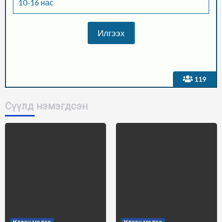
10-16 нас
119
Сүүлд нэмэгдсэн