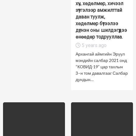
хүч, хөдөлмөр, хичээл
зүтгэлээр амжилттай
даван туулж,
хөдөлмөр бүтээлээ
дүгнэн оны шилдэгүүдээ
өнөөдөр тодрууллаа.
5 years ago
Архангай аймгийн Эрүүл
мэндийн салбар 2021 онд
“КОВИД-19” цар тахлын
3–н том давалгааг Салбар
дундын…