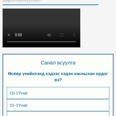
Санал асуулга
Өсвөр үеийнхэнд хэдээс хэдэн насныхан ордог
вэ?
10-19 нас
15-19 нас