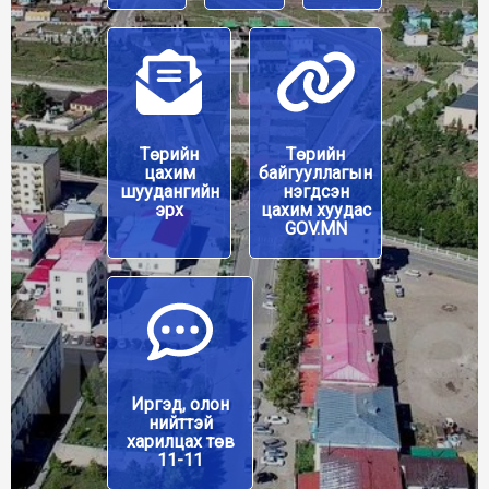
Төрийн
Төрийн
цахим
байгууллагын
шуудангийн
нэгдсэн
эрх
цахим хуудас
GOV.MN
Иргэд, олон
нийттэй
харилцах төв
11-11