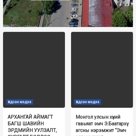
Нүүр
хуудас
Үндсэн мэдээ
Үндсэн мэдээ
АРХАНГАЙ АЙМАГТ
Монгол улсын хүний
БАГШ ШАВИЙН
гавьяат эмч Э.Баатархүү
ЭРДМИЙН УУЛЗАЛТ,
агсны нэрэмжит “Эмч