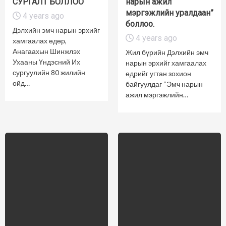
СУРГАЛТ БОЛЛОО
нарын ажил
мэргэжлийн уралдаан”
4 years ago
боллоо.
Дэлхийн эмч нарын эрхийг
4 years ago
хамгаалах өдөр,
Анагаахын Шинжлэх
Жил бүрийн Дэлхийн эмч
Ухааны Үндэсний Их
нарын эрхийг хамгаалах
сургуулийн 80 жилийн
өдрийг угтан зохион
ойд…
байгуулдаг “Эмч нарын
ажил мэргэжлийн…