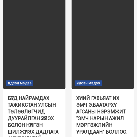
Үндсэн мэдээ
Үндсэн мэдээ
БҮГД НАЙРАМДАХ
ХҮНИЙ ГАВЬЯАТ ИХ
ТАЖИКСТАН УЛСЫН
ЭМЧ Э.БААТАРХҮҮ
ТӨЛӨӨЛӨГЧИД
АГСАНЫ НЭРЭМЖИТ
ДУУРАЙЛГАН ҮЗҮҮЛЭХ
“ЭМЧ НАРЫН АЖИЛ
БОЛОН НҮҮЛГЭН
МЭРГЭЖЛИЙН
ШИЛЖҮҮЛЭХ ДАДЛАГА
УРАЛДААН” БОЛЛОО.