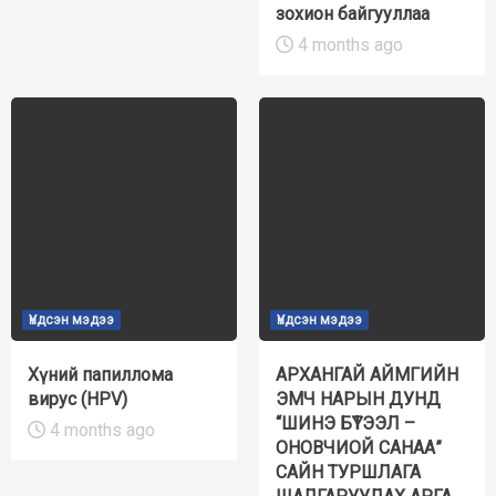
зохион байгууллаа
4 months ago
Үндсэн мэдээ
Үндсэн мэдээ
Хүний папиллома
АРХАНГАЙ АЙМГИЙН
вирус (HPV)
ЭМЧ НАРЫН ДУНД
“ШИНЭ БҮТЭЭЛ –
4 months ago
ОНОВЧИОЙ САНАА”
САЙН ТУРШЛАГА