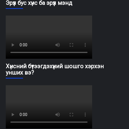
Эрүүл бус хүнс ба эрүүл мэнд
Хүнсний бүтээгдэхүүний шошго хэрхэн
унших вэ?