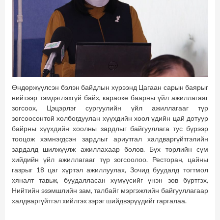
Өндөржүүлсэн бэлэн байдлын хүрээнд Цагаан сарын баярыг
нийтээр тэмдэглэхгүй байх, караоке баарны үйл ажиллагааг
зогсоох, Цэцэрлэг сургуулийн үйл ажиллагааг түр
зогсоосонтой холбогдуулан хүүхдийн хоол үдийн цай дотуур
байрны хүүхдийн хоолны зардлыг байгууллага тус бүрээр
тооцож хэмнэгдсэн зардлыг ариутгал халдваргүйтгэлийн
зардалд шилжүүлж ажиллахаар болов. Бүх төрлийн сүм
хийдийн үйл ажиллагааг түр зогсоолоо. Ресторан, цайны
газрыг 18 цаг хүртэл ажиллуулах, Зочид буудалд тогтмол
хяналт тавьж, буудалласан хүмүүсийг үнэн зөв бүртгэх,
Нийтийн эзэмшлийн зам, талбайг мэргэжлийн байгууллагаар
халдваргүйтгэл хийлгэх зэрэг шийдвэрүүдийг гаргалаа.