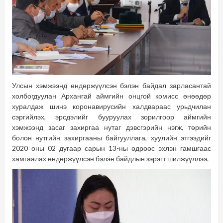
Улсын хэмжээнд өндөржүүлсэн бэлэн байдал зарласантай
холбогдуулан Архангай аймгийн онцгой комисс өнөөдөр
хуралдаж шинэ коронавирусийн халдвараас урьдчилан
сэргийлэх, эрсдэлийг бууруулах зорилгоор аймгийн
хэмжээнд засаг захиргаа нутаг дэвсгэрийн нэгж, төрийн
болон нутгийн захиргааны байгууллага, хуулийн этгээдийг
2020 оны 02 дугаар сарын 13-ны өдрөөс эхлэн гамшгаас
хамгаалах өндөржүүлсэн бэлэн байдлын зэрэгт шилжүүллээ.