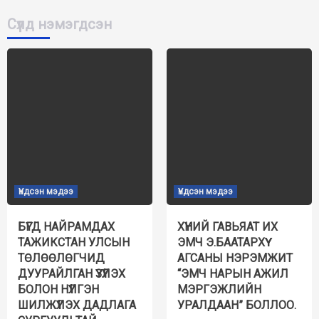
Сүүлд нэмэгдсэн
Үндсэн мэдээ
Үндсэн мэдээ
БҮГД НАЙРАМДАХ
ХҮНИЙ ГАВЬЯАТ ИХ
ТАЖИКСТАН УЛСЫН
ЭМЧ Э.БААТАРХҮҮ
ТӨЛӨӨЛӨГЧИД
АГСАНЫ НЭРЭМЖИТ
ДУУРАЙЛГАН ҮЗҮҮЛЭХ
“ЭМЧ НАРЫН АЖИЛ
БОЛОН НҮҮЛГЭН
МЭРГЭЖЛИЙН
ШИЛЖҮҮЛЭХ ДАДЛАГА
УРАЛДААН” БОЛЛОО.