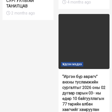
СУРГУУЛЬТАЙ
4 months ago
ТАНИЛЦАВ
2 months ago
Үндсэн мэдээ
“Иргэн бүр аврагч”
анхны тусламжийн
сургалтыг 2026 оны 02
дугаар сарын 03- ны
өдөр 10 байгууллагын
77 төрийн албан
хаагчийг хамруулан