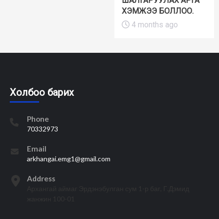
ШАЛГАРУУЛАХ АРГА
ХЭМЖЭЭ БОЛЛОО.
4 months ago
Холбоо барих
Phone
70332973
Email
arkhangai.emg1@gmail.com
Address
Архангай аймаг Эрдэнэбулган сум 1-р баг, Г.Дэмид
жанжин 100-01