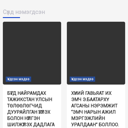
Сүүлд нэмэгдсэн
Үндсэн мэдээ
Үндсэн мэдээ
БҮГД НАЙРАМДАХ
ХҮНИЙ ГАВЬЯАТ ИХ
ТАЖИКСТАН УЛСЫН
ЭМЧ Э.БААТАРХҮҮ
ТӨЛӨӨЛӨГЧИД
АГСАНЫ НЭРЭМЖИТ
ДУУРАЙЛГАН ҮЗҮҮЛЭХ
“ЭМЧ НАРЫН АЖИЛ
БОЛОН НҮҮЛГЭН
МЭРГЭЖЛИЙН
ШИЛЖҮҮЛЭХ ДАДЛАГА
УРАЛДААН” БОЛЛОО.