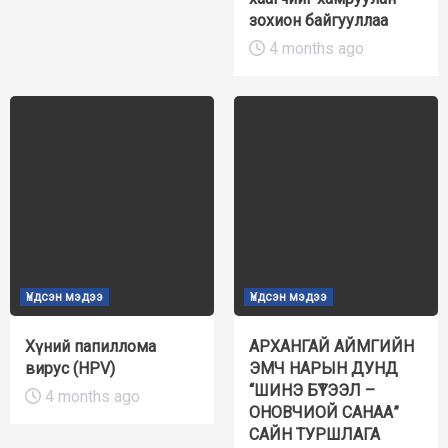
зохион байгууллаа
4 months ago
Үндсэн мэдээ
Үндсэн мэдээ
Хүний папиллома
АРХАНГАЙ АЙМГИЙН
вирус (HPV)
ЭМЧ НАРЫН ДУНД
“ШИНЭ БҮТЭЭЛ –
4 months ago
ОНОВЧИОЙ САНАА”
САЙН ТУРШЛАГА