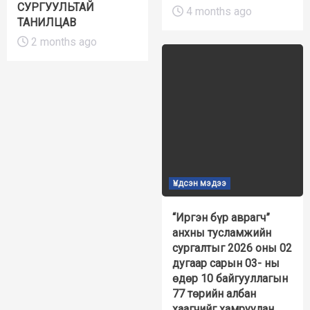
СУРГУУЛЬТАЙ
4 months ago
ТАНИЛЦАВ
2 months ago
Үндсэн мэдээ
“Иргэн бүр аврагч”
анхны тусламжийн
сургалтыг 2026 оны 02
дугаар сарын 03- ны
өдөр 10 байгууллагын
77 төрийн албан
хаагчийг хамруулан