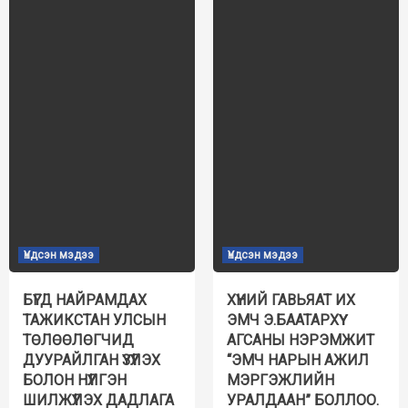
Үндсэн мэдээ
Үндсэн мэдээ
БҮГД НАЙРАМДАХ
ХҮНИЙ ГАВЬЯАТ ИХ
ТАЖИКСТАН УЛСЫН
ЭМЧ Э.БААТАРХҮҮ
ТӨЛӨӨЛӨГЧИД
АГСАНЫ НЭРЭМЖИТ
ДУУРАЙЛГАН ҮЗҮҮЛЭХ
“ЭМЧ НАРЫН АЖИЛ
БОЛОН НҮҮЛГЭН
МЭРГЭЖЛИЙН
ШИЛЖҮҮЛЭХ ДАДЛАГА
УРАЛДААН” БОЛЛОО.