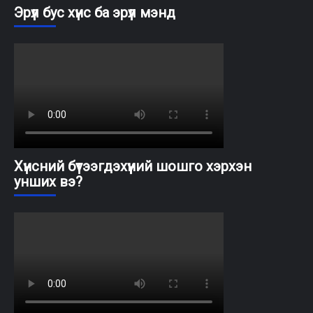
Эрүүл бус хүнс ба эрүүл мэнд
Хүнсний бүтээгдэхүүний шошго хэрхэн
унших вэ?