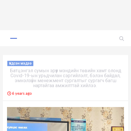
Skip
to
Primary
Menu
content
Үндсэн мэдээ
Батцэнгэл сумын эрүүл мэндийн төвийн хамт олонд
Соvid-19-ын урьдчилан сэргийлэлт, бэлэн байдал,
эмнэлзүйн менежмент сургалтыг сургагч багш
нартайгаа амжилттай хийлээ.
6 years ago