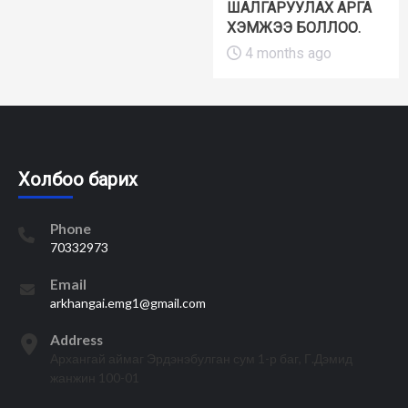
ШАЛГАРУУЛАХ АРГА
ХЭМЖЭЭ БОЛЛОО.
4 months ago
Холбоо барих
Phone
70332973
Email
arkhangai.emg1@gmail.com
Address
Архангай аймаг Эрдэнэбулган сум 1-р баг, Г.Дэмид
жанжин 100-01