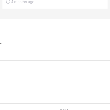
4 months ago
*
Email
*