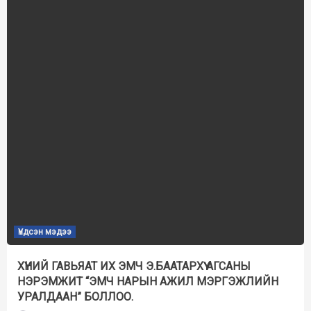
Үндсэн мэдээ
ХҮНИЙ ГАВЬЯАТ ИХ ЭМЧ Э.БААТАРХҮҮ АГСАНЫ
НЭРЭМЖИТ “ЭМЧ НАРЫН АЖИЛ МЭРГЭЖЛИЙН
УРАЛДААН” БОЛЛОО.