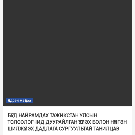
Үндсэн мэдээ
БҮГД НАЙРАМДАХ ТАЖИКСТАН УЛСЫН
ТӨЛӨӨЛӨГЧИД ДУУРАЙЛГАН ҮЗҮҮЛЭХ БОЛОН НҮҮЛГЭН
ШИЛЖҮҮЛЭХ ДАДЛАГА СУРГУУЛЬТАЙ ТАНИЛЦАВ