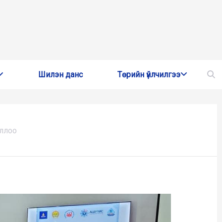
Шилэн данс
Төрийн үйлчилгээ
оллоо