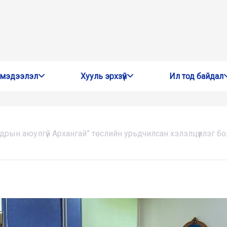
 мэдээлэл
Хууль эрхзүй
Ил тод байдал
дрын аюулгүй Архангай” төслийн урьдчилсан хэлэлцүүллэг б