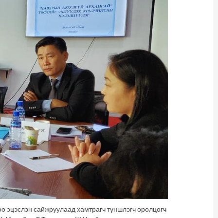
өө эцэслэн сайжруулаад хамтрагч түншлэгч оролцогч