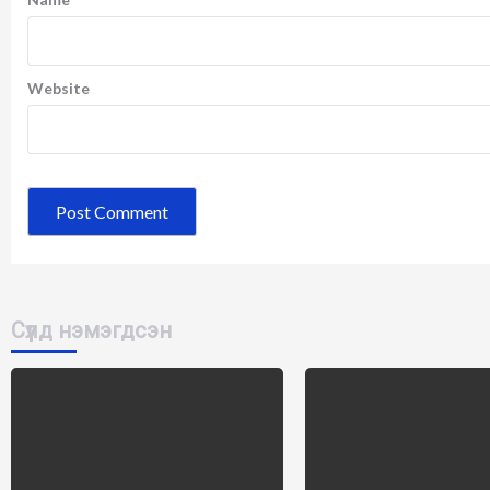
Website
Сүүлд нэмэгдсэн