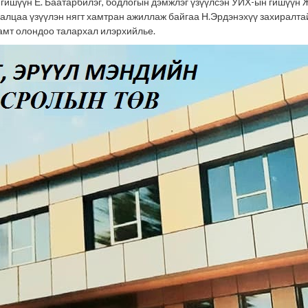
гишүүн Ё. Баатарбилэг, бодлогын дэмжлэг үзүүлсэн УИХ-ын гишүүн Ж
лалцаа үзүүлэн нягт хамтран ажиллаж байгаа Н.Эрдэнэхүү захиралта
мт олондоо талархал илэрхийлье.