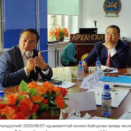
лэлцүүлгийг 2020/08/07-нд амжилттай зохион байгуулан загвар төсл