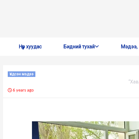
Skip
Нүүр хуудас
Бидний тухай
Мэдээ,
to
content
Үндсэн мэдээ
“Хав
6 years ago