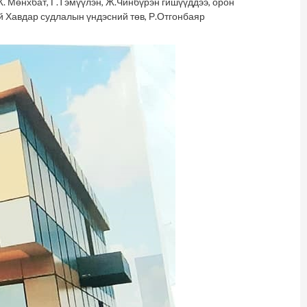
. Мөнхбат, Г.Тэмүүлэн, Ж.Чинбүрэн гишүүддээ, орон
й Хавдар судлалын үндэсний төв, Р.Отгонбаяр