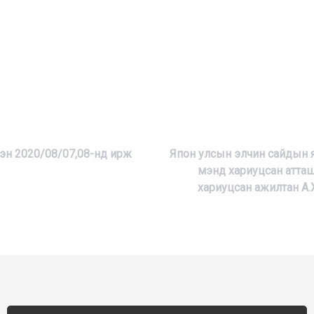
н 2020/08/07,08-нд ирж
Япон улсын элчин сайдын я
мэнд хариуцсан атта
хариуцсан ажилтан А.