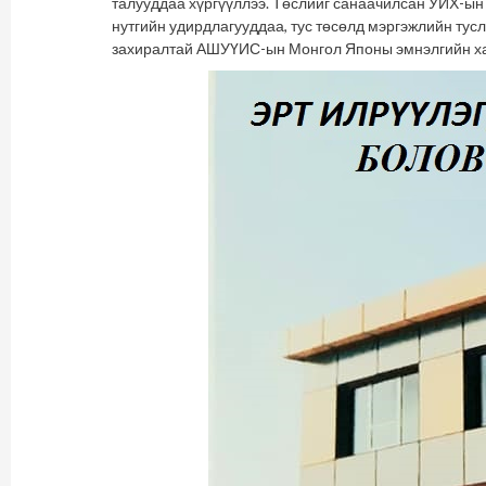
талууддаа хүргүүллээ. Төслийг санаачилсан УИХ-ын 
нутгийн удирдлагууддаа, тус төсөлд мэргэжлийн тус
захиралтай АШУҮИС-ын Монгол Японы эмнэлгийн ха