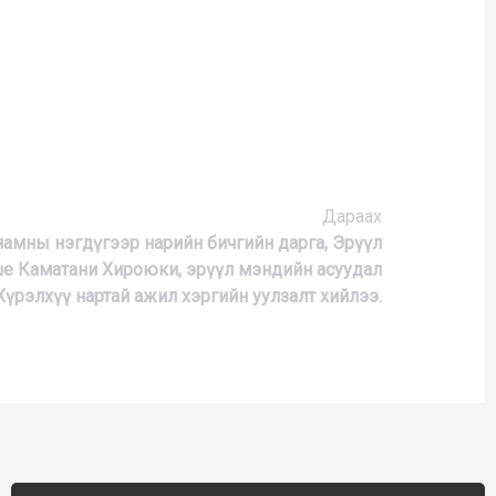
Дараах
амны нэгдүгээр нарийн бичгийн дарга, Эрүүл
ше Каматани Хироюки, эрүүл мэндийн асуудал
Хүрэлхүү нартай ажил хэргийн уулзалт хийлээ.