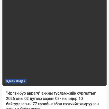
Үндсэн мэдээ
“Иргэн бүр аврагч” анхны тусламжийн сургалтыг
2026 оны 02 дугаар сарын 03- ны өдөр 10
байгууллагын 77 төрийн албан хаагчийг хамруулан