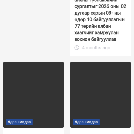
сургалтыг 2026 оны 02
дугаар сарын 03- ны
өдөр 10 байгууллагын
77 төрийн албан
хаагчийг хамруулан
зохион байгууллаа
4 months ago
Үндсэн мэдээ
Үндсэн мэдээ