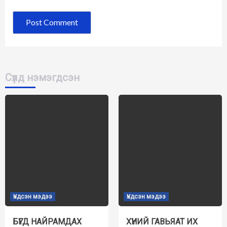
Сүүлд нэмэгдсэн
Үндсэн мэдээ
Үндсэн мэдээ
БҮГД НАЙРАМДАХ
ХҮНИЙ ГАВЬЯАТ ИХ