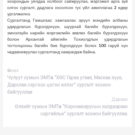
хоорондын уялдаа холбоог сайжруулах, мэргэжил арга зүй
олгох сургалт, дадлага хосолсон тус үйл ажиллагаа
2
өдөр
үргэлжилнэ.
Сургалтанд Гамшгаас хамгаалах эрүүл мэндийн албаны
удирдлагын бүрэлдэхүүн, шуурхай багийн бүрэлдэхүүн,
эмнэлзүйн нарийн мэргэжлийн зөвлөх багийн бүрэлдэхүүн
болон Архангай аймгийн Тохиолдлын удирдлагын
тогтолцооны багийн бие бүрэлдхүүн болох
100
гаруй хүн
чадавхижуулах сургалтанд хамрагдаж байна.
Үргэлжлүүлэх
Өмнөх
Чулуут сумын ЭМТөв “ХӨС Гараа угаая, Маскаа зүүе,
Дархлаа сэргээх цэгэн иллэг” сургалт зохион
байгууллаа
Дараах
Өлзийт сумын ЭМТөв “Коронавирусын халдвараас
сэргийлье” сургалт зохион байгууллаа.