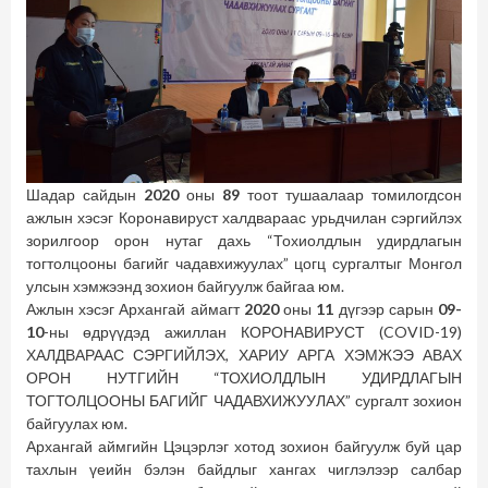
Шадар сайдын
2020
оны
89
тоот тушаалаар томилогдсон
ажлын хэсэг Коронавируст халдвараас урьдчилан сэргийлэх
зорилгоор орон нутаг дахь “Тохиолдлын удирдлагын
тогтолцооны багийг чадавхижуулах” цогц сургалтыг Монгол
улсын хэмжээнд зохион байгуулж байгаа юм.
Ажлын хэсэг Архангай аймагт
2020
оны
11
дүгээр сарын
09-
10
-ны өдрүүдэд ажиллан КОРОНАВИРУСТ (COVID-19)
ХАЛДВАРААС СЭРГИЙЛЭХ, ХАРИУ АРГА ХЭМЖЭЭ АВАХ
ОРОН НУТГИЙН “ТОХИОЛДЛЫН УДИРДЛАГЫН
ТОГТОЛЦООНЫ БАГИЙГ ЧАДАВХИЖУУЛАХ” сургалт зохион
байгуулах юм.
Архангай аймгийн Цэцэрлэг хотод зохион байгуулж буй цар
тахлын үеийн бэлэн байдлыг хангах чиглэлээр салбар