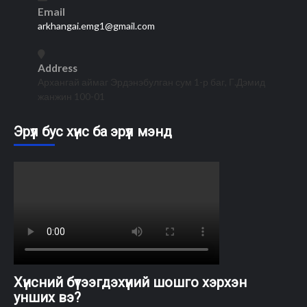
Email
arkhangai.emg1@gmail.com
Address
Архангай аймаг Эрдэнэбулган сум 1-р баг, Г.Дэмид
жанжин 100-01
Эрүүл бус хүнс ба эрүүл мэнд
Хүнсний бүтээгдэхүүний шошго хэрхэн
унших вэ?