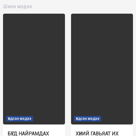
Шинэ мэдээ
Үндсэн мэдээ
Үндсэн мэдээ
БҮГД НАЙРАМДАХ
ХҮНИЙ ГАВЬЯАТ ИХ