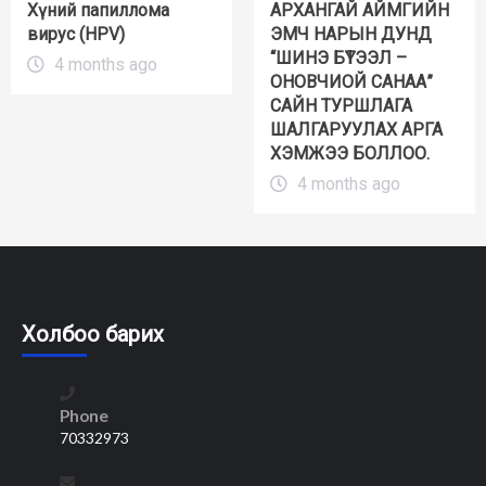
Хүний папиллома
АРХАНГАЙ АЙМГИЙН
вирус (HPV)
ЭМЧ НАРЫН ДУНД
“ШИНЭ БҮТЭЭЛ –
4 months ago
ОНОВЧИОЙ САНАА”
САЙН ТУРШЛАГА
ШАЛГАРУУЛАХ АРГА
ХЭМЖЭЭ БОЛЛОО.
4 months ago
Холбоо барих
Phone
70332973