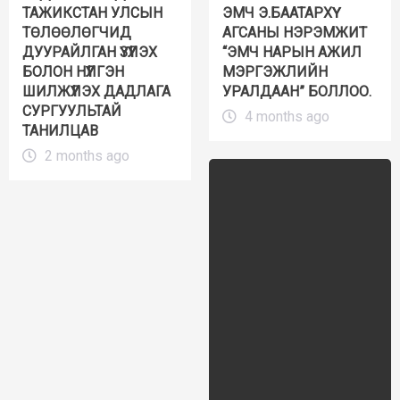
ТАЖИКСТАН УЛСЫН
ЭМЧ Э.БААТАРХҮҮ
ТӨЛӨӨЛӨГЧИД
АГСАНЫ НЭРЭМЖИТ
ДУУРАЙЛГАН ҮЗҮҮЛЭХ
“ЭМЧ НАРЫН АЖИЛ
БОЛОН НҮҮЛГЭН
МЭРГЭЖЛИЙН
ШИЛЖҮҮЛЭХ ДАДЛАГА
УРАЛДААН” БОЛЛОО.
СУРГУУЛЬТАЙ
4 months ago
ТАНИЛЦАВ
2 months ago