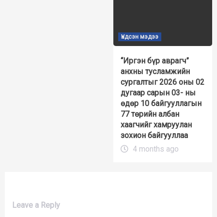
Үндсэн мэдээ
“Иргэн бүр аврагч”
анхны тусламжийн
сургалтыг 2026 оны 02
дугаар сарын 03- ны
өдөр 10 байгууллагын
77 төрийн албан
хаагчийг хамруулан
зохион байгууллаа
4 months ago
Leave a Reply