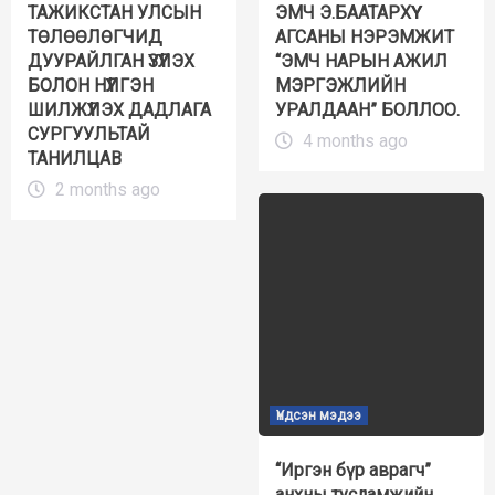
ТАЖИКСТАН УЛСЫН
ЭМЧ Э.БААТАРХҮҮ
ТӨЛӨӨЛӨГЧИД
АГСАНЫ НЭРЭМЖИТ
ДУУРАЙЛГАН ҮЗҮҮЛЭХ
“ЭМЧ НАРЫН АЖИЛ
БОЛОН НҮҮЛГЭН
МЭРГЭЖЛИЙН
ШИЛЖҮҮЛЭХ ДАДЛАГА
УРАЛДААН” БОЛЛОО.
СУРГУУЛЬТАЙ
4 months ago
ТАНИЛЦАВ
2 months ago
Үндсэн мэдээ
“Иргэн бүр аврагч”
анхны тусламжийн