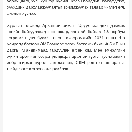
хариуцлага, хувь хүн гэр бүлийн бэлэн байдлыг нэмэгдүүлэх,
хүүхдийн дархлаажуулалтыг эрчимжүүлэх талаар чиглэл өгч,
амжилт хүслээ.
Хурлын төгсгөлд Архангай аймагт Эрүүл мэндийг дэмжих
төвийг байгуулахад нэн шаардлагатай байгаа 1.5 тэрбум
төгрөгийн үнэ бүхий тоног төхөөрөмжийг 2021 онны 4-р
улиралд багтаан ЭМЯамнаас олгох батламж бичгийг ЭМГ-ын
дарга Р.Гандиймаад гардуулан өгсөн юм. Мөн эмнэлгийн
хүчилтөрөгчийн бэсрэг үйлдвэр, яаралтай түргэн тусламжийн
хоёр ширхэг пургон автомашин, CRM рентгэн аппаратыг
шийдвэрлэж өгөхөө илэрхийлэв.