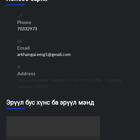
Phone
70332973
Email
arkhangai.emg1@gmail.com
Address
Архангай аймаг Эрдэнэбулган сум 1-р баг, Г.Дэмид
жанжин 100-01
Эрүүл бус хүнс ба эрүүл мэнд