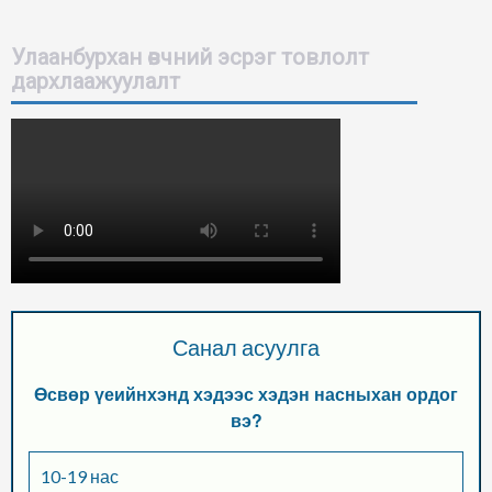
Улаанбурхан өвчний эсрэг товлолт
дархлаажуулалт
Санал асуулга
Өсвөр үеийнхэнд хэдээс хэдэн насныхан ордог
вэ?
10-19 нас