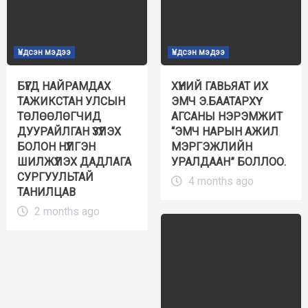
Үндсэн мэдээ
Үндсэн мэдээ
БҮГД НАЙРАМДАХ
ХҮНИЙ ГАВЬЯАТ ИХ
ТАЖИКСТАН УЛСЫН
ЭМЧ Э.БААТАРХҮҮ
ТӨЛӨӨЛӨГЧИД
АГСАНЫ НЭРЭМЖИТ
ДУУРАЙЛГАН ҮЗҮҮЛЭХ
“ЭМЧ НАРЫН АЖИЛ
БОЛОН НҮҮЛГЭН
МЭРГЭЖЛИЙН
ШИЛЖҮҮЛЭХ ДАДЛАГА
УРАЛДААН” БОЛЛОО.
СУРГУУЛЬТАЙ
4 months ago
ТАНИЛЦАВ
2 months ago