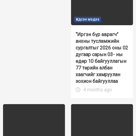
Үндсэн мэдээ
“Иргэн бүр аврагч”
анхны тусламжийн
сургалтыг 2026 оны 02
дугаар сарын 03- ны
өдөр 10 байгууллагын
77 төрийн албан
хаагчийг хамруулан
зохион байгууллаа
4 months ago