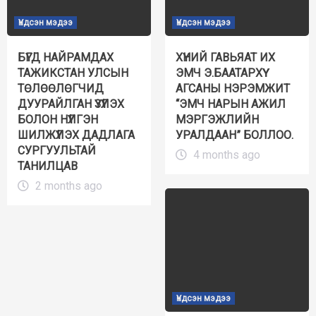
Үндсэн мэдээ
Үндсэн мэдээ
БҮГД НАЙРАМДАХ
ХҮНИЙ ГАВЬЯАТ ИХ
ТАЖИКСТАН УЛСЫН
ЭМЧ Э.БААТАРХҮҮ
ТӨЛӨӨЛӨГЧИД
АГСАНЫ НЭРЭМЖИТ
ДУУРАЙЛГАН ҮЗҮҮЛЭХ
“ЭМЧ НАРЫН АЖИЛ
БОЛОН НҮҮЛГЭН
МЭРГЭЖЛИЙН
ШИЛЖҮҮЛЭХ ДАДЛАГА
УРАЛДААН” БОЛЛОО.
СУРГУУЛЬТАЙ
4 months ago
ТАНИЛЦАВ
2 months ago
Үндсэн мэдээ