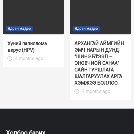
Үндсэн мэдээ
Үндсэн мэдээ
Хүний папиллома
АРХАНГАЙ АЙМГИЙН
вирус (HPV)
ЭМЧ НАРЫН ДУНД
“ШИНЭ БҮТЭЭЛ –
4 months ago
ОНОВЧИОЙ САНАА”
САЙН ТУРШЛАГА
ШАЛГАРУУЛАХ АРГА
ХЭМЖЭЭ БОЛЛОО.
4 months ago
Холбоо барих