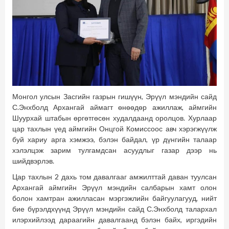
Монгол улсын Засгийн газрын гишүүн, Эрүүл мэндийн сайд
С.Энхболд Архангай аймагт өнөөдөр ажиллаж, аймгийн
Шуурхай штабын өргөтгөсөн худалдаанд оролцов. Хурлаар
цар тахлын үед аймгийн Онцгой Комиссоос авч хэрэгжүүлж
буй хариу арга хэмжээ, бэлэн байдал, үр дүнгийн талаар
хэлэлцэж зарим тулгамдсан асуудлыг газар дээр нь
шийдвэрлэв.
Цар тахлын 2 дахь том давалгааг амжилттай даван туулсан
Архангай аймгийн Эрүүл мэндийн салбарын хамт олон
болон хамтран ажилласан мэргэжлийн байгуулагууд, нийт
бие бүрэлдхүүнд Эрүүл мэндийн сайд С.Энхболд талархал
илэрхийлээд дараагийн давалгаанд бэлэн байх, иргэдийн