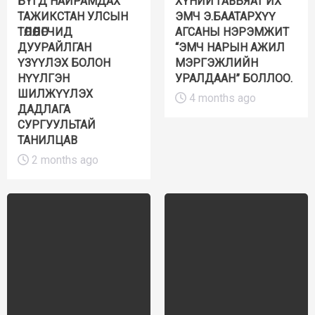
БҮГД НАЙРАМДАХ
ХҮНИЙ ГАВЬЯАТ ИХ
ТАЖИКСТАН УЛСЫН
ЭМЧ Э.БААТАРХҮҮ
ТӨЛӨӨЛӨГЧИД
АГСАНЫ НЭРЭМЖИТ
ДУУРАЙЛГАН
“ЭМЧ НАРЫН АЖИЛ
ҮЗҮҮЛЭХ БОЛОН
МЭРГЭЖЛИЙН
НҮҮЛГЭН
УРАЛДААН” БОЛЛОО.
ШИЛЖҮҮЛЭХ
4 months ago
ДАДЛАГА
СУРГУУЛЬТАЙ
ТАНИЛЦАВ
2 months ago