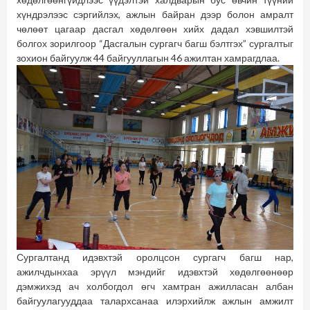
хүндрэлээс сэргийлэх, ажлын байран дээр болон амралт
чөлөөт цагаар дасгал хөдөлгөөн хийх дадал хэвшилтэй
болгох зорилгоор “Дасгалын сургагч багш бэлтгэх” сургалтыг
зохион байгуулж 44 байгууллагын 46 ажилтан хамрагдлаа.
Сургалтанд идэвхтэй оролцсон сургагч багш нар,
ажилчдынхаа эрүүл мэндийг идэвхтэй хөдөлгөөнөөр
дэмжихэд ач холбогдол өгч хамтран ажилласан албан
байгуулагууддаа талархсанаа илэрхийлж ажлын амжилт