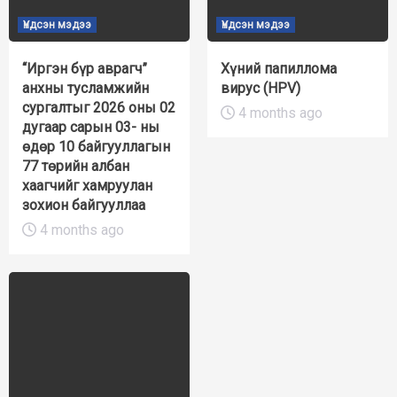
Үндсэн мэдээ
Үндсэн мэдээ
“Иргэн бүр аврагч”
Хүний папиллома
анхны тусламжийн
вирус (HPV)
сургалтыг 2026 оны 02
4 months ago
дугаар сарын 03- ны
өдөр 10 байгууллагын
77 төрийн албан
хаагчийг хамруулан
зохион байгууллаа
4 months ago