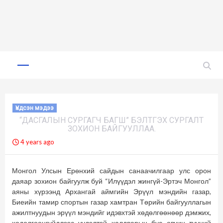
Skip
to
Primary
Menu
content
Үндсэн мэдээ
“ДАСГАЛЫН СУРГАГЧ БАГШ” БЭЛТГЭХ СУРГАЛТ
ЗОХИОН БАЙГУУЛЛАА.
4 years ago
Монгол Улсын Ерөнхий сайдын санаачилгаар улс орон
даяар зохион байгуулж буй “Илүүдэл жингүй-Эртэч Монгол”
аяны хүрээнд Архангай аймгийн Эрүүл мэндийн газар,
Биеийн тамир спортын газар хамтран Төрийн байгууллагын
ажилтнуудын эрүүл мэндийг идэвхтэй хөдөлгөөнөөр дэмжих,
хөдөлгөөнгүйдлээс үүдэлтэй халдварын бус өвчин түүний