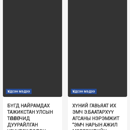
Үндсэн мэдээ
Үндсэн мэдээ
БҮГД НАЙРАМДАХ
ХҮНИЙ ГАВЬЯАТ ИХ
ТАЖИКСТАН УЛСЫН
ЭМЧ Э.БААТАРХҮҮ
ТӨЛӨӨЛӨГЧИД
АГСАНЫ НЭРЭМЖИТ
ДУУРАЙЛГАН
“ЭМЧ НАРЫН АЖИЛ