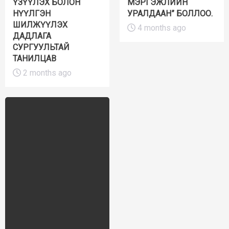
ҮЗҮҮЛЭХ БОЛОН
МЭРГЭЖЛИЙН
НҮҮЛГЭН
УРАЛДААН” БОЛЛОО.
ШИЛЖҮҮЛЭХ
4 months ago
ДАДЛАГА
СУРГУУЛЬТАЙ
ТАНИЛЦАВ
2 months ago