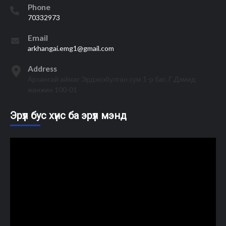
Phone
70332973
Email
arkhangai.emg1@gmail.com
Address
Архангай аймаг Эрдэнэбулган сум 1-р баг, Г.Дэмид
жанжин 100-01
Эрүүл бус хүнс ба эрүүл мэнд
Video
Player