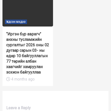
Үндсэн мэдээ
“Иргэн бүр аврагч”
анхны тусламжийн
сургалтыг 2026 оны 02
дугаар сарын 03- ны
өдөр 10 байгууллагын
77 төрийн албан
хаагчийг хамруулан
зохион байгууллаа
4 months ago
Leave a Reply