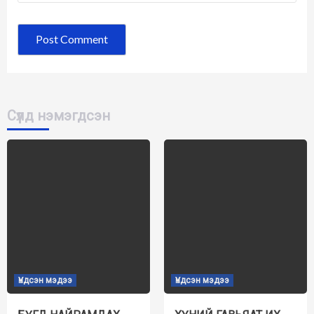
Сүүлд нэмэгдсэн
Үндсэн мэдээ
Үндсэн мэдээ