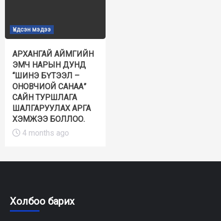
Үндсэн мэдээ
АРХАНГАЙ АЙМГИЙН
ЭМЧ НАРЫН ДУНД
“ШИНЭ БҮТЭЭЛ –
ОНОВЧИОЙ САНАА”
САЙН ТУРШЛАГА
ШАЛГАРУУЛАХ АРГА
ХЭМЖЭЭ БОЛЛОО.
4 months ago
Холбоо барих