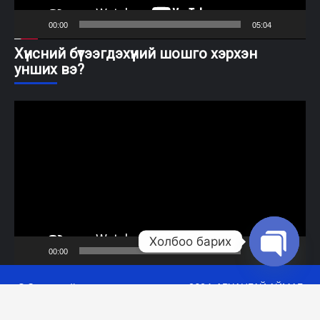
00:00
05:04
Хүнсний бүтээгдэхүүний шошго хэрхэн
унших вэ?
Video
Player
Холбоо барих
00:00
08:56
Open cha
© Зохиогчийн эрхээр хамгаалагдсан 2026. АРХАНГАЙ АЙМАГ
ЭРҮҮЛ МЭНДИЙН ГАЗАР