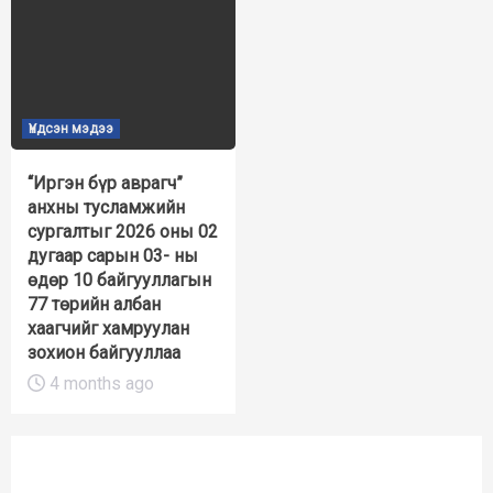
Үндсэн мэдээ
“Иргэн бүр аврагч”
анхны тусламжийн
сургалтыг 2026 оны 02
дугаар сарын 03- ны
өдөр 10 байгууллагын
77 төрийн албан
хаагчийг хамруулан
зохион байгууллаа
4 months ago