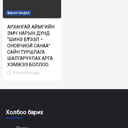
Үндсэн мэдээ
АРХАНГАЙ АЙМГИЙН
ЭМЧ НАРЫН ДУНД
“ШИНЭ БҮТЭЭЛ –
ОНОВЧИОЙ САНАА”
САЙН ТУРШЛАГА
ШАЛГАРУУЛАХ АРГА
ХЭМЖЭЭ БОЛЛОО.
4 months ago
Холбоо барих
Phone