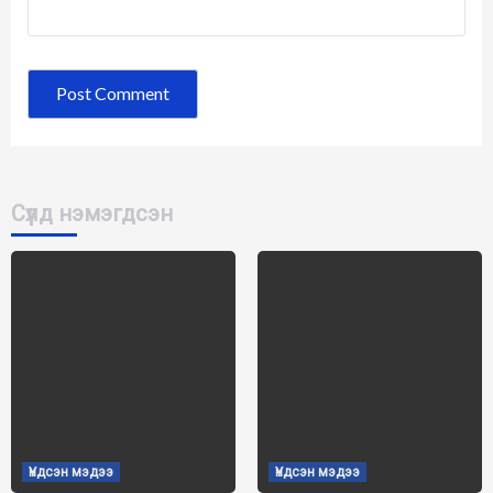
Сүүлд нэмэгдсэн
Үндсэн мэдээ
Үндсэн мэдээ