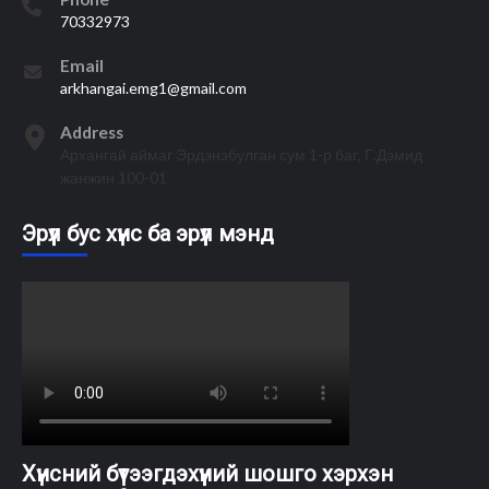
70332973
Email
arkhangai.emg1@gmail.com
Address
Архангай аймаг Эрдэнэбулган сум 1-р баг, Г.Дэмид
жанжин 100-01
Эрүүл бус хүнс ба эрүүл мэнд
Хүнсний бүтээгдэхүүний шошго хэрхэн