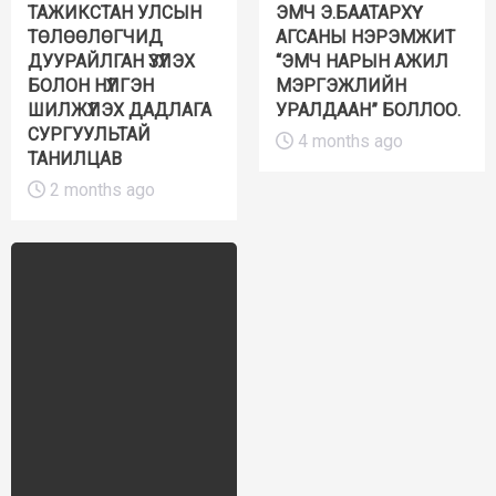
ТАЖИКСТАН УЛСЫН
ЭМЧ Э.БААТАРХҮҮ
ТӨЛӨӨЛӨГЧИД
АГСАНЫ НЭРЭМЖИТ
ДУУРАЙЛГАН ҮЗҮҮЛЭХ
“ЭМЧ НАРЫН АЖИЛ
БОЛОН НҮҮЛГЭН
МЭРГЭЖЛИЙН
ШИЛЖҮҮЛЭХ ДАДЛАГА
УРАЛДААН” БОЛЛОО.
СУРГУУЛЬТАЙ
4 months ago
ТАНИЛЦАВ
2 months ago