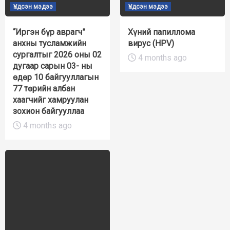
Үндсэн мэдээ
Үндсэн мэдээ
“Иргэн бүр аврагч”
Хүний папиллома
анхны тусламжийн
вирус (HPV)
сургалтыг 2026 оны 02
4 months ago
дугаар сарын 03- ны
өдөр 10 байгууллагын
77 төрийн албан
хаагчийг хамруулан
зохион байгууллаа
4 months ago