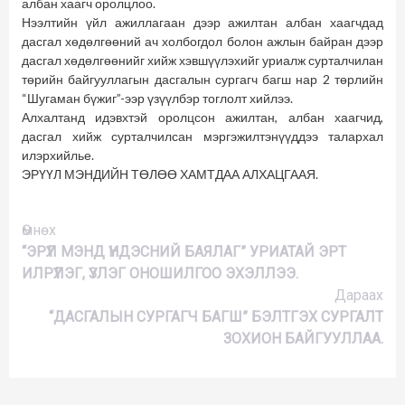
албан хаагч оролцлоо.
Нээлтийн үйл ажиллагаан дээр ажилтан албан хаагчдад
дасгал хөдөлгөөний ач холбогдол болон ажлын байран дээр
дасгал хөдөлгөөнийг хийж хэвшүүлэхийг уриалж сурталчилан
төрийн байгууллагын дасгалын сургагч багш нар 2 төрлийн
“Шугаман бүжиг”-ээр үзүүлбэр тоглолт хийлээ.
Алхалтанд идэвхтэй оролцсон ажилтан, албан хаагчид,
дасгал хийж сурталчилсан мэргэжилтэнүүддээ талархал
илэрхийлье.
ЭРҮҮЛ МЭНДИЙН ТӨЛӨӨ ХАМТДАА АЛХАЦГААЯ.
Үргэлжлүүлэх
Өмнөх
“ЭРҮҮЛ МЭНД ҮНДЭСНИЙ БАЯЛАГ” УРИАТАЙ ЭРТ
ИЛРҮҮЛЭГ, ҮЗЛЭГ ОНОШИЛГОО ЭХЭЛЛЭЭ.
Дараах
“ДАСГАЛЫН СУРГАГЧ БАГШ” БЭЛТГЭХ СУРГАЛТ
ЗОХИОН БАЙГУУЛЛАА.