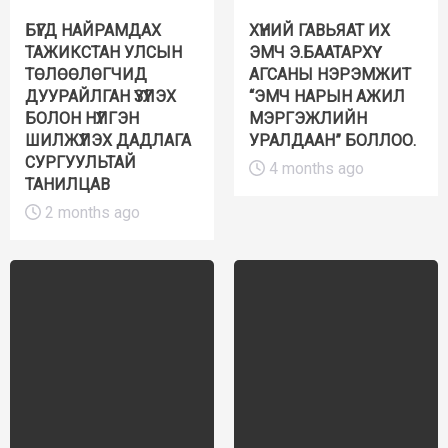
БҮГД НАЙРАМДАХ
ХҮНИЙ ГАВЬЯАТ ИХ
ТАЖИКСТАН УЛСЫН
ЭМЧ Э.БААТАРХҮҮ
ТӨЛӨӨЛӨГЧИД
АГСАНЫ НЭРЭМЖИТ
ДУУРАЙЛГАН ҮЗҮҮЛЭХ
“ЭМЧ НАРЫН АЖИЛ
БОЛОН НҮҮЛГЭН
МЭРГЭЖЛИЙН
ШИЛЖҮҮЛЭХ ДАДЛАГА
УРАЛДААН” БОЛЛОО.
СУРГУУЛЬТАЙ
4 months ago
ТАНИЛЦАВ
2 months ago