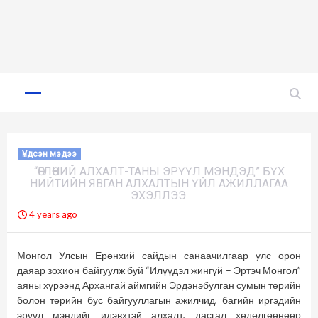
Skip
to
Primary
Menu
content
Үндсэн мэдээ
“ӨГЛӨӨНИЙ АЛХАЛТ-ТАНЫ ЭРҮҮЛ МЭНДЭД” БҮХ
НИЙТИЙН ЯВГАН АЛХАЛТЫН ҮЙЛ АЖИЛЛАГАА
ЭХЭЛЛЭЭ.
4 years ago
Монгол Улсын Ерөнхий сайдын санаачилгаар улс орон
даяар зохион байгуулж буй “Илүүдэл жингүй – Эртэч Монгол”
аяны хүрээнд Архангай аймгийн Эрдэнэбулган сумын төрийн
болон төрийн бус байгууллагын ажилчид, багийн иргэдийн
эрүүл мэндийг идэвхтэй алхалт, дасгал хөдөлгөөнөөр