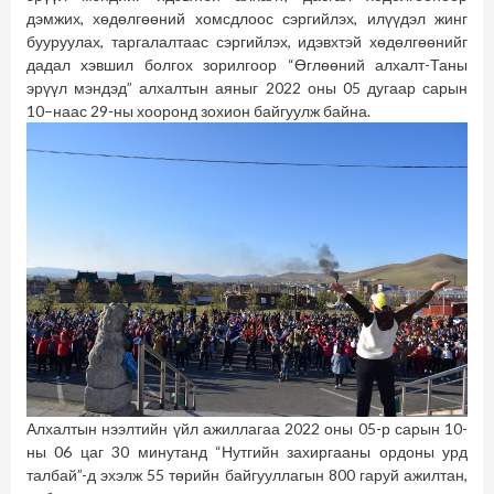
дэмжих, хөдөлгөөний хомсдлоос сэргийлэх, илүүдэл жинг
бууруулах, таргалалтаас сэргийлэх, идэвхтэй хөдөлгөөнийг
дадал хэвшил болгох зорилгоор “Өглөөний алхалт-Таны
эрүүл мэндэд” алхалтын аяныг 2022 оны 05 дугаар сарын
10–наас 29-ны хооронд зохион байгуулж байна.
Алхалтын нээлтийн үйл ажиллагаа 2022 оны 05-р сарын 10-
ны 06 цаг 30 минутанд “Нутгийн захиргааны ордоны урд
талбай”-д эхэлж 55 төрийн байгууллагын 800 гаруй ажилтан,