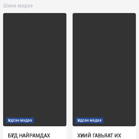
Шинэ мэдээ
Үндсэн мэдээ
Үндсэн мэдээ
БҮГД НАЙРАМДАХ
ХҮНИЙ ГАВЬЯАТ ИХ