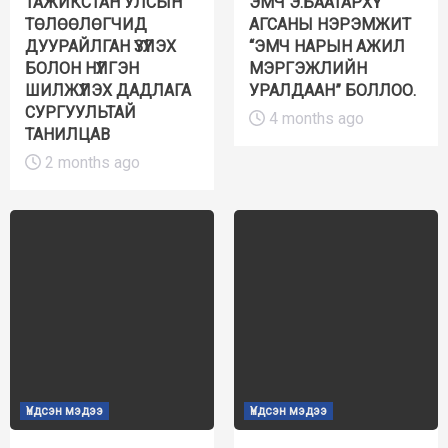
ТАЖИКСТАН УЛСЫН
ЭМЧ Э.БААТАРХҮҮ
ТӨЛӨӨЛӨГЧИД
АГСАНЫ НЭРЭМЖИТ
ДУУРАЙЛГАН ҮЗҮҮЛЭХ
“ЭМЧ НАРЫН АЖИЛ
БОЛОН НҮҮЛГЭН
МЭРГЭЖЛИЙН
ШИЛЖҮҮЛЭХ ДАДЛАГА
УРАЛДААН” БОЛЛОО.
СУРГУУЛЬТАЙ
4 months ago
ТАНИЛЦАВ
2 months ago
Үндсэн мэдээ
Үндсэн мэдээ