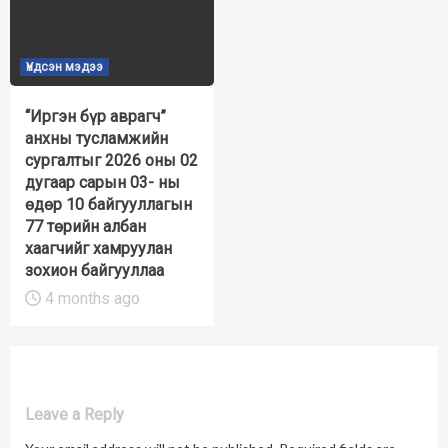
Үндсэн мэдээ
“Иргэн бүр аврагч”
анхны тусламжийн
сургалтыг 2026 оны 02
дугаар сарын 03- ны
өдөр 10 байгууллагын
77 төрийн албан
хаагчийг хамруулан
зохион байгууллаа
4 months ago
Leave a Reply