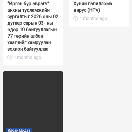
“Иргэн бүр аврагч”
Хүний папиллома
анхны тусламжийн
вирус (HPV)
сургалтыг 2026 оны 02
4 months ago
дугаар сарын 03- ны
өдөр 10 байгууллагын
77 төрийн албан
хаагчийг хамруулан
зохион байгууллаа
4 months ago
Үндсэн мэдээ