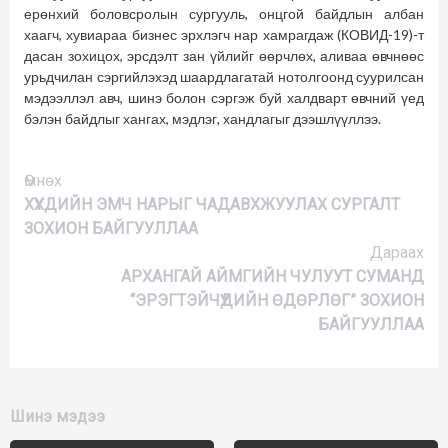
ерөнхий боловсролын сургууль, онцгой байдлын албан
хаагч, хувиараа бизнес эрхлэгч нар хамрагдаж (КОВИД-19)-т
дасан зохицох, эрсдэлт зан үйлийг өөрчлөх, аливаа өвчнөөс
урьдчилан сэргийлэхэд шаардлагатай нотолгоонд суурилсан
мэдээллэл авч, шинэ болон сэргэж буй халдварт өвчний үед
бэлэн байдлыг хангах, мэдлэг, хандлагыг дээшлүүллээ.
Үргэлжлүүлэх
Өмнөх
ХҮҮХДИЙН ЭМЧ НАРЫГ ЧАДАВХЖУУЛАХ СУРГАЛТ
ЗОХИОН БАЙГУУЛЛАА
Дараах
АРХАНГАЙ АЙМГИЙН ЧУЛУУТ СУМАНД
“ЭРЭГТЭЙЧҮҮДИЙН ӨДӨРЛӨГ” ЗОХИОН
БАЙГУУЛЛАА
Шинэ мэдээ