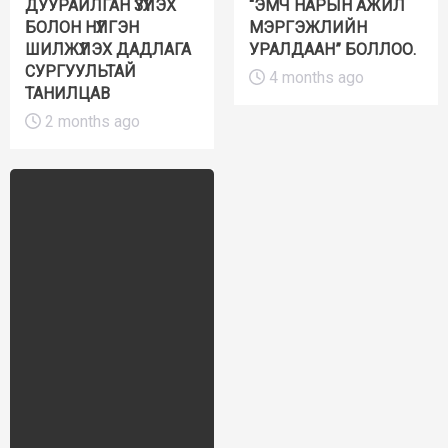
ДУУРАЙЛГАН ҮЗҮҮЛЭХ
“ЭМЧ НАРЫН АЖИЛ
БОЛОН НҮҮЛГЭН
МЭРГЭЖЛИЙН
ШИЛЖҮҮЛЭХ ДАДЛАГА
УРАЛДААН” БОЛЛОО.
СУРГУУЛЬТАЙ
4 months ago
ТАНИЛЦАВ
2 months ago