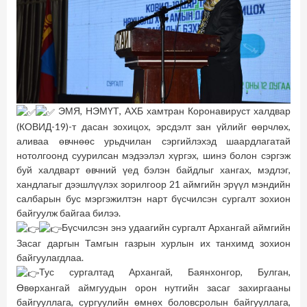
ЭМЯ, НЭМҮТ, АХБ хамтран Коронавируст халдвар
(КОВИД-19)-т дасан зохицох, эрсдэлт зан үйлийг өөрчлөх,
аливаа өвчнөөс урьдчилан сэргийлэхэд шаардлагатай
нотолгоонд суурилсан мэдээлэл хүргэх, шинэ болон сэргэж
буй халдварт өвчний үед бэлэн байдлыг хангах, мэдлэг,
хандлагыг дээшлүүлэх зорилгоор 21 аймгийн эрүүл мэндийн
салбарын бус мэргэжилтэн нарт бүсчилсэн сургалт зохион
байгуулж байгаа билээ.
Бүсчилсэн энэ удаагийн сургалт Архангай аймгийн
Засаг даргын Тамгын газрын хурлын их танхимд зохион
байгуулагдлаа.
Тус сургалтад Архангай, Баянхонгор, Булган,
Өвөрхангай аймгуудын орон нутгийн засаг захиргааны
байгууллага, сургуулийн өмнөх боловсролын байгууллага,