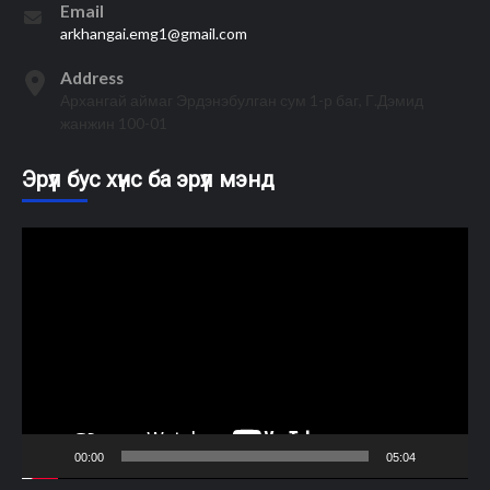
Email
arkhangai.emg1@gmail.com
Address
Архангай аймаг Эрдэнэбулган сум 1-р баг, Г.Дэмид
жанжин 100-01
Эрүүл бус хүнс ба эрүүл мэнд
Video
Player
00:00
05:04