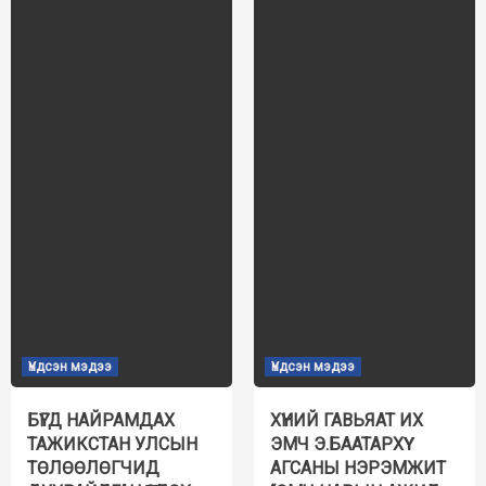
Үндсэн мэдээ
Үндсэн мэдээ
БҮГД НАЙРАМДАХ
ХҮНИЙ ГАВЬЯАТ ИХ
ТАЖИКСТАН УЛСЫН
ЭМЧ Э.БААТАРХҮҮ
ТӨЛӨӨЛӨГЧИД
АГСАНЫ НЭРЭМЖИТ