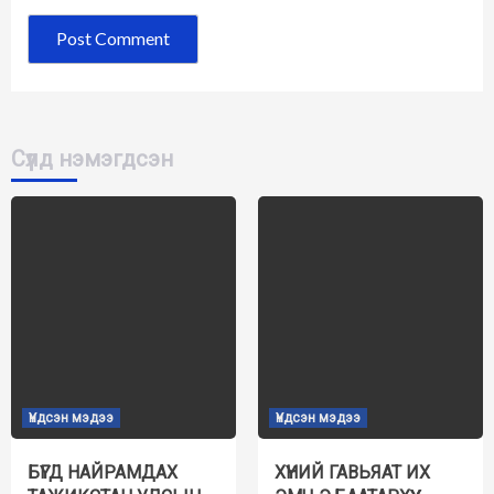
Сүүлд нэмэгдсэн
Үндсэн мэдээ
Үндсэн мэдээ
БҮГД НАЙРАМДАХ
ХҮНИЙ ГАВЬЯАТ ИХ