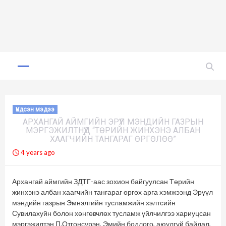
Skip
to
Primary
Menu
content
Үндсэн мэдээ
АРХАНГАЙ АЙМГИЙН ЭРҮҮЛ МЭНДИЙН ГАЗРЫН
МЭРГЭЖИЛТНҮҮД “ТӨРИЙН ЖИНХЭНЭ АЛБАН
ХААГЧИЙН ТАНГАРАГ ӨРГӨЛӨӨ”
4 years ago
Архангай аймгийн ЗДТГ-аас зохион байгуулсан Төрийн
жинхэнэ албан хаагчийн тангараг өргөх арга хэмжээнд Эрүүл
мэндийн газрын Эмнэлгийн тусламжийн хэлтсийн
Сувилахуйн болон хөнгөвчлөх тусламж үйлчилгээ хариуцсан
мэргэжилтэн П.Отгонсүрэн, Эмийн бодлого, аюулгүй байдал,