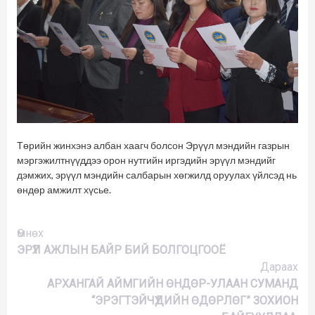
Төрийн жинхэнэ албан хаагч болсон Эрүүл мэндийн газрын
мэргэжилтнүүддээ орон нутгийн иргэдийн эрүүл мэндийг
дэмжих, эрүүл мэндийн салбарын хөгжилд оруулах үйлсэд нь
өндөр амжилт хүсье.
Үргэлжлүүлэх
Өмнөх
ЭРҮҮЛ АЖЛЫН БАЙР БИЙ БОЛГОЦГООЁ
Дараах
АРХАНГАЙ АЙМГИЙН ӨНДӨР-УЛААН СУМАНД
“ЭРЭГТЭЙЧҮҮДИЙН ӨДӨРЛӨГ” ЗОХИОН