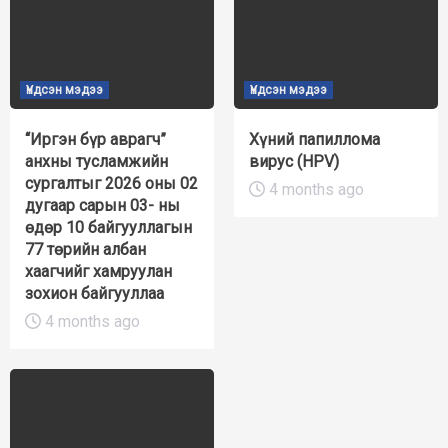
Үндсэн мэдээ
Үндсэн мэдээ
“Иргэн бүр аврагч”
Хүний папиллома
анхны тусламжийн
вирус (HPV)
сургалтыг 2026 оны 02
4 months ago
дугаар сарын 03- ны
өдөр 10 байгууллагын
77 төрийн албан
хаагчийг хамруулан
зохион байгууллаа
4 months ago