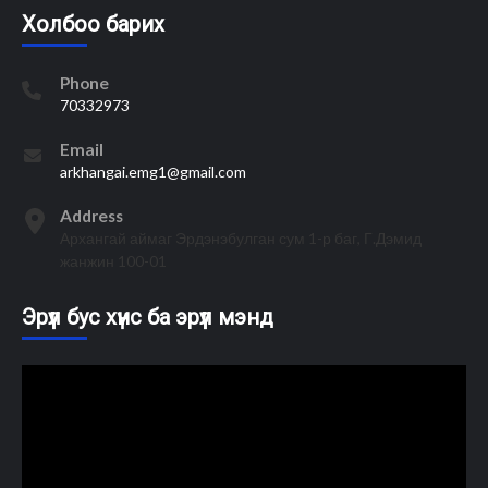
Холбоо барих
Phone
70332973
Email
arkhangai.emg1@gmail.com
Address
Архангай аймаг Эрдэнэбулган сум 1-р баг, Г.Дэмид
жанжин 100-01
Эрүүл бус хүнс ба эрүүл мэнд
Video
Player