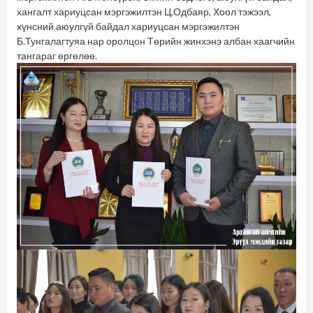
хангалт хариуцсан мэргэжилтэн Ц.Одбаяр, Хоол тэжээл,
хүнсний аюулгүй байдал хариуцсан мэргэжилтэн
Б.Тунгалагтуяа нар оролцон Төрийн жинхэнэ албан хаагчийн
тангараг өргөлөө.