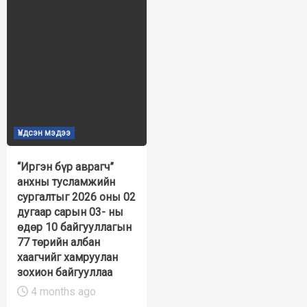
Үндсэн мэдээ
“Иргэн бүр аврагч”
анхны тусламжийн
сургалтыг 2026 оны 02
дугаар сарын 03- ны
өдөр 10 байгууллагын
77 төрийн албан
хаагчийг хамруулан
зохион байгууллаа
4 months ago