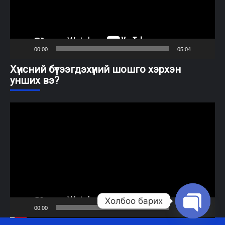
00:00
05:04
Хүнсний бүтээгдэхүүний шошго хэрхэн
унших вэ?
Video
Player
Холбоо барих
00:00
08:56
Open cha