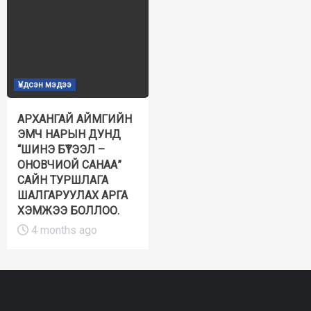
Үндсэн мэдээ
АРХАНГАЙ АЙМГИЙН
ЭМЧ НАРЫН ДУНД
“ШИНЭ БҮТЭЭЛ –
ОНОВЧИОЙ САНАА”
САЙН ТУРШЛАГА
ШАЛГАРУУЛАХ АРГА
ХЭМЖЭЭ БОЛЛОО.
4 months ago