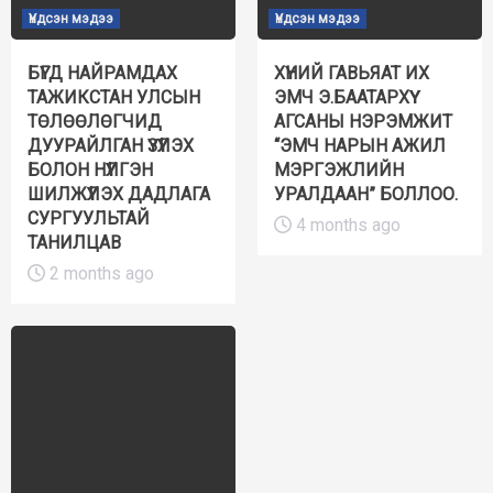
Үндсэн мэдээ
Үндсэн мэдээ
БҮГД НАЙРАМДАХ
ХҮНИЙ ГАВЬЯАТ ИХ
ТАЖИКСТАН УЛСЫН
ЭМЧ Э.БААТАРХҮҮ
ТӨЛӨӨЛӨГЧИД
АГСАНЫ НЭРЭМЖИТ
ДУУРАЙЛГАН ҮЗҮҮЛЭХ
“ЭМЧ НАРЫН АЖИЛ
БОЛОН НҮҮЛГЭН
МЭРГЭЖЛИЙН
ШИЛЖҮҮЛЭХ ДАДЛАГА
УРАЛДААН” БОЛЛОО.
СУРГУУЛЬТАЙ
4 months ago
ТАНИЛЦАВ
2 months ago