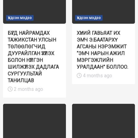
Үндсэн мэдээ
Үндсэн мэдээ
БҮГД НАЙРАМДАХ
ХҮНИЙ ГАВЬЯАТ ИХ
ТАЖИКСТАН УЛСЫН
ЭМЧ Э.БААТАРХҮҮ
ТӨЛӨӨЛӨГЧИД
АГСАНЫ НЭРЭМЖИТ
ДУУРАЙЛГАН ҮЗҮҮЛЭХ
“ЭМЧ НАРЫН АЖИЛ
БОЛОН НҮҮЛГЭН
МЭРГЭЖЛИЙН
ШИЛЖҮҮЛЭХ ДАДЛАГА
УРАЛДААН” БОЛЛОО.
СУРГУУЛЬТАЙ
4 months ago
ТАНИЛЦАВ
2 months ago