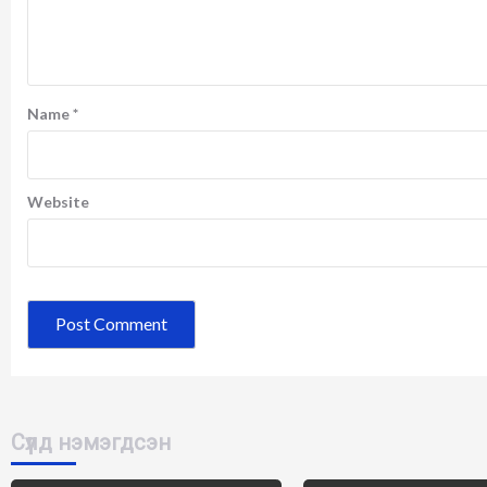
Name
*
Website
Сүүлд нэмэгдсэн