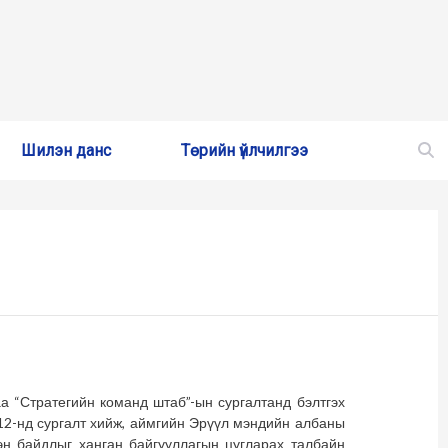
Шилэн данс
Төрийн үйлчилгээ
 “Стратегийн команд штаб”-ын сургалтанд бэлтгэх
12-нд сургалт хийж, аймгийн Эрүүл мэндийн албаны
эн байдлыг ханган байгууллагын цугларах талбайн