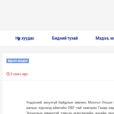
Skip
Нүүр хуудас
Бидний тухай
Мэдээ, м
to
content
Үндсэн мэдээ
3 years ago
Үндэсний аюулгүй байдлын зөвлөл, Монгол Улсын 
ажлын хүрээнд аймгийн ОБГ-тай хамтран Газар хөд
Зоонозын өвчинтэй тэмцэх мэргэжлийн ангийн төл