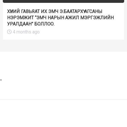
ХҮНИЙ ГАВЬЯАТ ИХ ЭМЧ Э.БААТАРХҮҮ АГСАНЫ
НЭРЭМЖИТ “ЭМЧ НАРЫН АЖИЛ МЭРГЭЖЛИЙН
УРАЛДААН” БОЛЛОО.
4 months ago
*