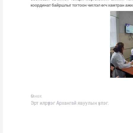
координат байршлыг тогтоон чиглэл өгч хамтран аж
Үргэлжлүүлэх
Өмнөх
Эрт илрүүлэг Архангай явуулын үзлэг.