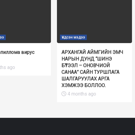
дээ
Үндсэн мэдээ
апиллома вирус
АРХАНГАЙ АЙМГИЙН ЭМЧ
НАРЫН ДУНД “ШИНЭ
БҮТЭЭЛ – ОНОВЧИОЙ
ths ago
САНАА” САЙН ТУРШЛАГА
ШАЛГАРУУЛАХ АРГА
ХЭМЖЭЭ БОЛЛОО.
4 months ago