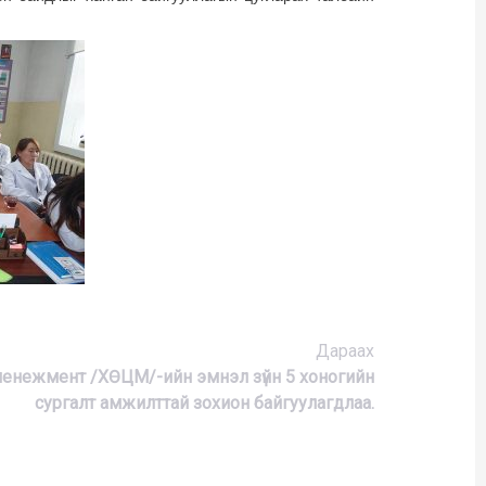
Дараах
 менежмент /ХӨЦМ/-ийн эмнэл зүйн 5 хоногийн
сургалт амжилттай зохион байгуулагдлаа.