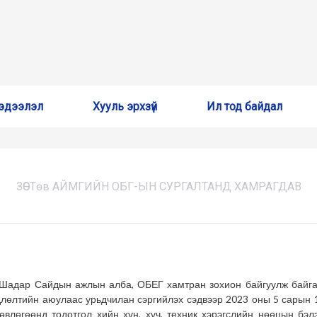
эдээлэл
Хууль эрхзүй
Ил тод байдал
ЗӨСТөв АЙМГИЙН ОБГ-ЫН СУРГАЛТАНД ХАМРАГДАВ
Шадар Сайдын ажлын алба, ОБЕГ хамтран зохион байгуулж байгаа
лөлтийн аюулаас урьдчилан сэргийлэх сэдвээр 2023 оны 5 сарын 
өвлөгөөнд тодотгол хийн хүн, хүч, техник хэрэгслийн нөөцын бэл