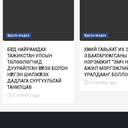
Үндсэн мэдээ
Үндсэн мэдээ
БҮГД НАЙРАМДАХ
ХҮНИЙ ГАВЬЯАТ ИХ 
ТАЖИКСТАН УЛСЫН
Э.БААТАРХҮҮ АГСАНЫ
ТӨЛӨӨЛӨГЧИД
НЭРЭМЖИТ “ЭМЧ 
ДУУРАЙЛГАН ҮЗҮҮЛЭХ БОЛОН
АЖИЛ МЭРГЭЖЛИ
НҮҮЛГЭН ШИЛЖҮҮЛЭХ
УРАЛДААН” БОЛЛО
ДАДЛАГА СУРГУУЛЬТАЙ
4 months ago
ТАНИЛЦАВ
2 months ago