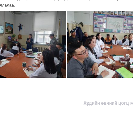
иллалаа.
Хүүхдийн өвчний цогц