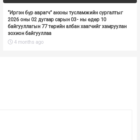
“Иргэн бүр аврагч” анхны тусламжийн сургалтыг
2026 оны 02 дугаар сарын 03- ны өдөр 10
байгууллагын 77 төрийн албан хаагчийг хамруулан
зохион байгууллаа
4 months ago