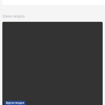
Шинэ мэдээ
Үндсэн мэдээ