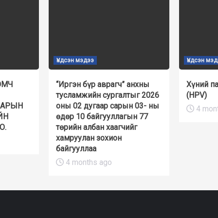
Үндсэн мэдээ
Үндсэн мэ
ЭМЧ
“Иргэн бүр аврагч” анхны
Хүний п
тусламжийн сургалтыг 2026
(HPV)
НАРЫН
оны 02 дугаар сарын 03- ны
4 mon
ЙН
өдөр 10 байгууллагын 77
О.
төрийн албан хаагчийг
хамруулан зохион
байгууллаа
4 months ago