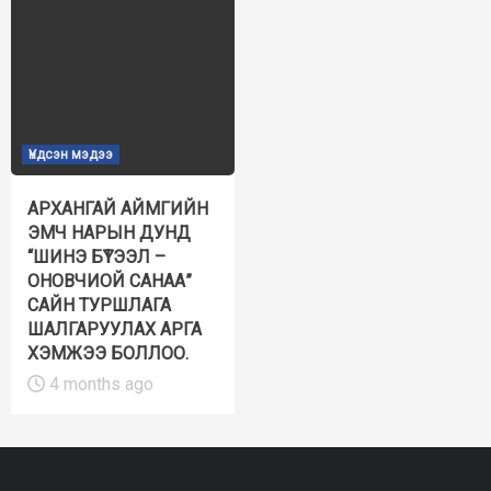
Үндсэн мэдээ
АРХАНГАЙ АЙМГИЙН
ЭМЧ НАРЫН ДУНД
“ШИНЭ БҮТЭЭЛ –
ОНОВЧИОЙ САНАА”
САЙН ТУРШЛАГА
ШАЛГАРУУЛАХ АРГА
ХЭМЖЭЭ БОЛЛОО.
4 months ago