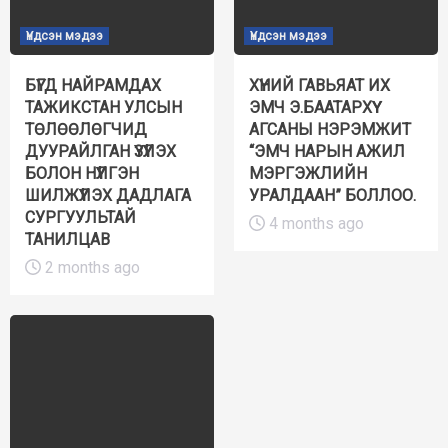
Үндсэн мэдээ
Үндсэн мэдээ
БҮГД НАЙРАМДАХ
ХҮНИЙ ГАВЬЯАТ ИХ
ТАЖИКСТАН УЛСЫН
ЭМЧ Э.БААТАРХҮҮ
ТӨЛӨӨЛӨГЧИД
АГСАНЫ НЭРЭМЖИТ
ДУУРАЙЛГАН ҮЗҮҮЛЭХ
“ЭМЧ НАРЫН АЖИЛ
БОЛОН НҮҮЛГЭН
МЭРГЭЖЛИЙН
ШИЛЖҮҮЛЭХ ДАДЛАГА
УРАЛДААН” БОЛЛОО.
СУРГУУЛЬТАЙ
4 months ago
ТАНИЛЦАВ
2 months ago