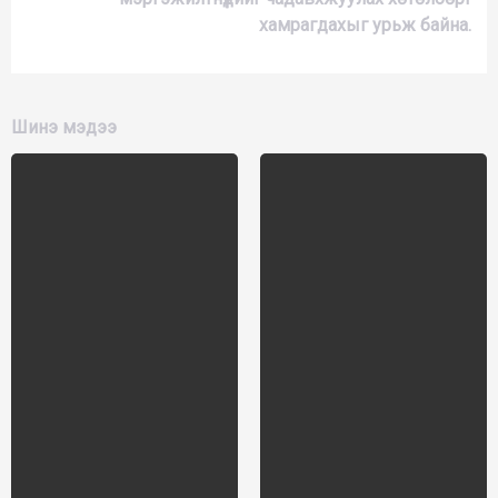
хамрагдахыг урьж байна.
Шинэ мэдээ