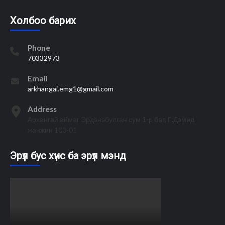
Холбоо барих
Phone
70332973
Email
arkhangai.emg1@gmail.com
Address
Архангай аймаг Эрдэнэбулган сум 1-р баг, Г.Дэмид
жанжин 100-01
Эрүүл бус хүнс ба эрүүл мэнд