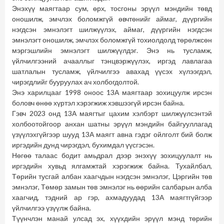
Энэхүү маягтаар сум, өрх, тосгоны эрүүл мэндийн төвд
оношилж, эмчлэх боломжгүй өвчтөнийг аймаг, дүүргийн
нэгдсэн эмнэлэгт шилжүүлэх, аймаг, дүүргийн нэгдсэн
эмнэлэгт оношилж, эмчлэх боломжгүй тохиолдолд төрөлжсөн
мэргэшлийн эмнэлэгт шилжүүлдэг. Энэ нь тусламж,
үйлчилгээний ачааллыг тэнцвэржүүлэх, иргэд лавлагаа
шатлалын тусламж, үйлчилгээ авахад үүсэх хүлээгдэл,
чирэгдлийг бууруулах ач холбогдолтой.
Энэ харилцааг 1998 оноос 13А маягтаар зохицуулж ирсэн
боловч өнөө хүртэл хэрэгжиж хэвшээгүй ирсэн байна.
Гэвч 2023 онд 13А маягтыг цахим хэлбэрт шилжүүлсэнтэй
холбоотойгоор анхан шатны эрүүл мэндийн байгууллагад
үзүүлэхгүйгээр шууд 13А маягт авна гэдэг ойлголт бий болж
иргэдийн дунд чирэгдэл, бухимдал үүсгэсэн.
Нөгөө талаас бодит амьдрал дээр энэхүү зохицуулалт нь
иргэдийн хувьд ялгамжтай хэрэгжиж байна. Тухайлбал,
Төрийн тусгай албан хаагчдын нэгдсэн эмнэлэг, Цэргийн төв
эмнэлэг, Төмөр замын төв эмнэлэг нь өөрийн салбарын алба
хаагчид, тэдний ар гэр, ахмадуудад 13А маягтгүйгээр
үйлчилгээ үзүүлж байна.
Түүнчлэн манай улсад эх, хүүхдийн эрүүл мэнд төрийн