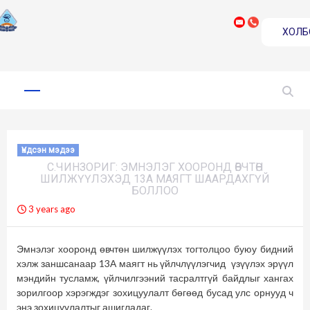
ХОЛБ
Skip
to
Primary
Menu
content
Үндсэн мэдээ
С.ЧИНЗОРИГ: ЭМНЭЛЭГ ХООРОНД ӨВЧТӨН
ШИЛЖҮҮЛЭХЭД 13А МАЯГТ ШААРДАХГҮЙ
БОЛЛОО
3 years ago
Эмнэлэг хооронд өвчтөн шилжүүлэх тогтолцоо буюу бидний
хэлж заншсанаар 13А маягт нь үйлчлүүлэгчид үзүүлэх эрүүл
мэндийн тусламж, үйлчилгээний тасралтгүй байдлыг хангах
зорилгоор хэрэгждэг зохицуулалт бөгөөд бусад улс орнууд ч
энэ зохицуулалтыг ашигладаг.