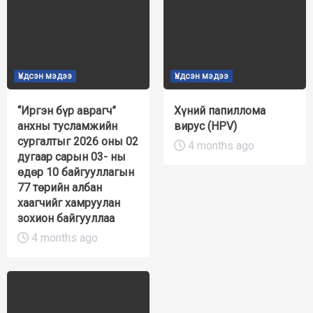
Үндсэн мэдээ
Үндсэн мэдээ
“Иргэн бүр аврагч”
Хүний папиллома
анхны тусламжийн
вирус (HPV)
сургалтыг 2026 оны 02
4 months ago
дугаар сарын 03- ны
өдөр 10 байгууллагын
77 төрийн албан
хаагчийг хамруулан
зохион байгууллаа
4 months ago