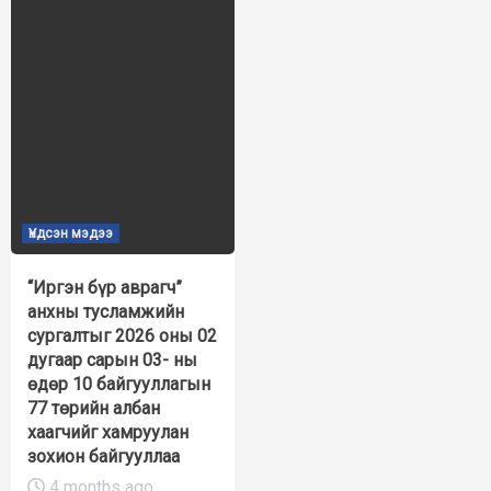
Үндсэн мэдээ
“Иргэн бүр аврагч”
анхны тусламжийн
сургалтыг 2026 оны 02
дугаар сарын 03- ны
өдөр 10 байгууллагын
77 төрийн албан
хаагчийг хамруулан
зохион байгууллаа
4 months ago