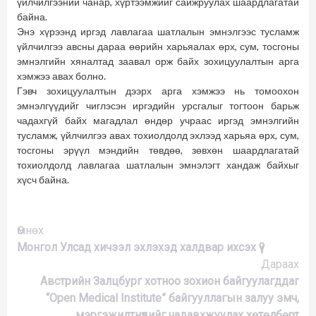
үйлчилгээний чанар, хүртээмжийг сайжруулах шаардлагатай
байна.
Энэ хүрээнд иргэд лавлагаа шатлалын эмнэлгээс тусламж
үйлчилгээ авсны дараа өөрийн харьяалах өрх, сум, тосгоны
эмнэлгийн хяналтад заавал орж байх зохицуулалтын арга
хэмжээ авах болно.
Гэвч зохицуулалтын дээрх арга хэмжээ нь томоохон
эмнэлгүүдийг чиглэсэн иргэдийн урсгалыг тогтоон барьж
чадахгүй байх магадлал өндөр учраас иргэд эмнэлгийн
тусламж, үйлчилгээ авах тохиолдолд эхлээд харьяа өрх, сум,
тосгоны эрүүл мэндийн төвдөө, зөвхөн шаардлагатай
тохиолдолд лавлагаа шатлалын эмнэлэгт хандаж байхыг
хүсч байна.
Үргэлжлүүлэх
Өмнөх
Монгол Улсад хичээл эхлэхэд халдвар ихсэх үү?
Дараах
Австрийн Залцбург хотноо зохион байгуулагддаг
“Open Medical Institute” байгууллагын залуу эмч,
мэргэжилтнүүдийг чадавхжуулах хөтөлбөрт