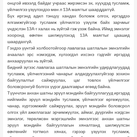
онцгой ивээлд байдаг учраас жирэмсэн эх, хүүхдэд тусламж,
үйлчилгээ үзүүлэхдээ мөн л 13А маягтыг шаарддаггүй.
Бүх иргэнд адил тэнцүү хандах боломж олгох, иргэддээ
ялгамжгүйгээр тусламж үйлчилгээ үзүүлж байх зарчмыг
үндэслэн 13А-г халах нь зүйтэй гэж үзэж байна. Иймд эмнэлэг
хооронд өвчтөн шилжүүлэхэд 13А маягтыг цаашид
шаардахгүй.
Гэхдээ үүнтэй холбоотойгоор лавлагаа шатлалын эмнэлгийн
ачаалал эрс нэмэгдэж, хүлээгдэл ихсэнэ гэдгийг иргэдэд
анхааруулах нь зүйтэй.
Бидний зүгээс лавлагаа шатлалын эмнэлгийн удирдлагуудад
тусламж, үйлчилгээний чанарыг алдагдуулахгүйгээр зохион
байгуулалтыг сайжруулах, цаг товлох үйлчилгээг
боловсронгуй болгох үүрэг даалгаврыг өгөөд байна.
Түүнчлэн анхан шатны эрүүл мэндийн байгууллагууд иргэдэд
нийгмийн эрүүл мэндийн тусламж, үйлчилгээг өргөжүүлэх,
чанар, хүртээмжийг сайжруулах, эрүүл мэндийн боловсрол
олгох үйл ажиллагааг эрчимжүүлэх, аймаг, дүүргийн нэгдсэн
эмнэлэг, төрөлжсөн мэргэшлийн эмнэлгээс анхан шатны
эрүүл мэндийн байгууллагын хяналтанд шилжүүлсэн
өвчтөнийг тогтмол хянах, гэрээр үзүүлэх тусламж,