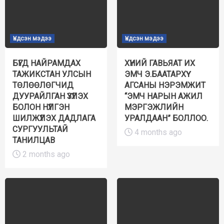
Үндсэн мэдээ
Үндсэн мэдээ
БҮГД НАЙРАМДАХ
ХҮНИЙ ГАВЬЯАТ ИХ
ТАЖИКСТАН УЛСЫН
ЭМЧ Э.БААТАРХҮҮ
ТӨЛӨӨЛӨГЧИД
АГСАНЫ НЭРЭМЖИТ
ДУУРАЙЛГАН ҮЗҮҮЛЭХ
“ЭМЧ НАРЫН АЖИЛ
БОЛОН НҮҮЛГЭН
МЭРГЭЖЛИЙН
ШИЛЖҮҮЛЭХ ДАДЛАГА
УРАЛДААН” БОЛЛОО.
СУРГУУЛЬТАЙ
4 months ago
ТАНИЛЦАВ
2 months ago