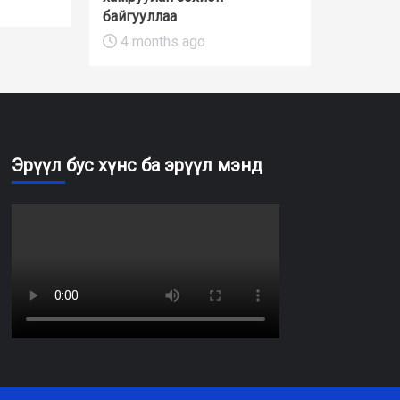
байгууллаа
4 months ago
Эрүүл бус хүнс ба эрүүл мэнд