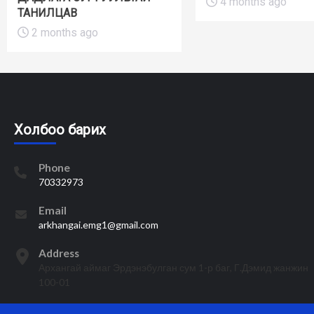
4 months ago
ТАНИЛЦАВ
2 months ago
Холбоо барих
Phone
70332973
Email
arkhangai.emg1@gmail.com
Address
Архангай аймаг Эрдэнэбулган сум 1-р баг, Г.Дэмид жанжин
100-01