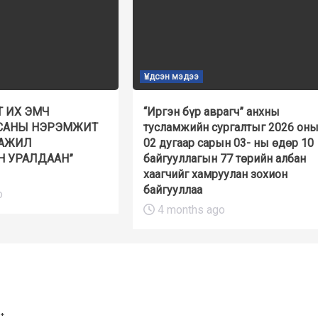
Үндсэн мэдээ
Т ИХ ЭМЧ
“Иргэн бүр аврагч” анхны
АГСАНЫ НЭРЭМЖИТ
тусламжийн сургалтыг 2026 он
 АЖИЛ
02 дугаар сарын 03- ны өдөр 10
 УРАЛДААН”
байгууллагын 77 төрийн албан
хаагчийг хамруулан зохион
байгууллаа
o
4 months ago
*