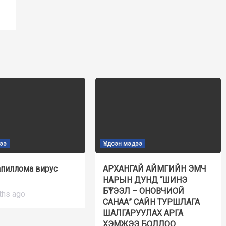
дээ
Үндсэн мэдээ
апиллома вирус
АРХАНГАЙ АЙМГИЙН ЭМЧ
НАРЫН ДУНД “ШИНЭ
БҮТЭЭЛ – ОНОВЧИОЙ
ths ago
САНАА” САЙН ТУРШЛАГА
ШАЛГАРУУЛАХ АРГА
ХЭМЖЭЭ БОЛЛОО.