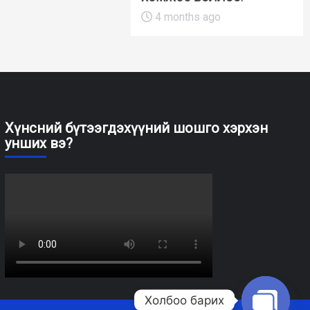
4 months ago
Хүнсний бүтээгдэхүүний шошго хэрхэн
унших вэ?
Холбоо барих