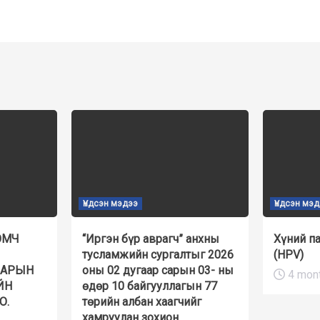
Үндсэн мэдээ
Үндсэн мэ
ЭМЧ
“Иргэн бүр аврагч” анхны
Хүний п
тусламжийн сургалтыг 2026
(HPV)
НАРЫН
оны 02 дугаар сарын 03- ны
4 mon
ЙН
өдөр 10 байгууллагын 77
О.
төрийн албан хаагчийг
хамруулан зохион