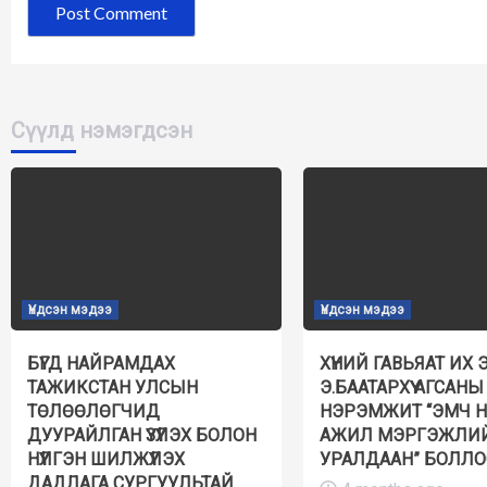
Сүүлд нэмэгдсэн
Үндсэн мэдээ
Үндсэн мэдээ
БҮГД НАЙРАМДАХ
ХҮНИЙ ГАВЬЯАТ ИХ 
ТАЖИКСТАН УЛСЫН
Э.БААТАРХҮҮ АГСАНЫ
ТӨЛӨӨЛӨГЧИД
НЭРЭМЖИТ “ЭМЧ 
ДУУРАЙЛГАН ҮЗҮҮЛЭХ БОЛОН
АЖИЛ МЭРГЭЖЛИ
НҮҮЛГЭН ШИЛЖҮҮЛЭХ
УРАЛДААН” БОЛЛО
ДАДЛАГА СУРГУУЛЬТАЙ