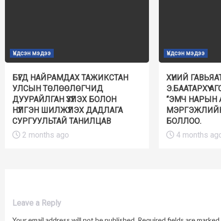
Үндсэн мэдээ
Үндсэн мэдээ
БҮГД НАЙРАМДАХ ТАЖИКСТАН
ХҮНИЙ ГАВЬЯА
УЛСЫН ТӨЛӨӨЛӨГЧИД
Э.БААТАРХҮҮ 
ДУУРАЙЛГАН ҮЗҮҮЛЭХ БОЛОН
“ЭМЧ НАРЫН
НҮҮЛГЭН ШИЛЖҮҮЛЭХ ДАДЛАГА
МЭРГЭЖЛИЙН
СУРГУУЛЬТАЙ ТАНИЛЦАВ
БОЛЛОО.
2 months ago
4 months ag
Leave a Reply
Your email address will not be published.
Required fields are marked