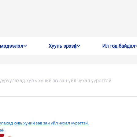
 мэдээлэл
Хууль эрхзүй
Ил тод байдал
уруулахад хувь хүний зөв зан үйл чухал үүрэгтэй.
ахад хувь хүний зөв зан үйл чухал үүрэгтэй.
ай.