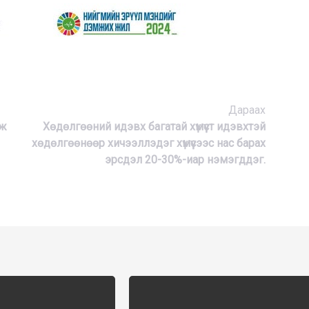
Дараах
лж
Хөдөлгөөний идэвх багатай хүмүүст идэвхтэй
хөдөлгөөнөөр хичээллэдэг хүмүүсээс нас барах
эрсдэл 20-30%-иар нэмэгддэг.