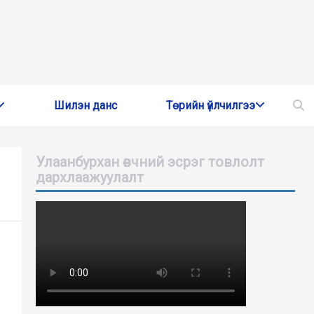
Шилэн данс
Төрийн үйлчилгээ
Улаанбурхан өвчний эсрэг товлолт
дархлаажуулалт