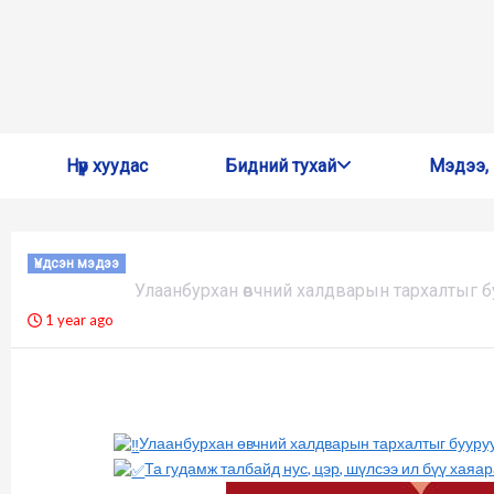
Skip
Нүүр хуудас
Бидний тухай
Мэдээ,
to
content
Үндсэн мэдээ
Улаанбурхан өвчний халдварын тархалтыг бу
1 year ago
Улаанбурхан өвчний халдварын тархалтыг бууруул
Та гудамж талбайд нус, цэр, шүлсээ ил бүү хаяар