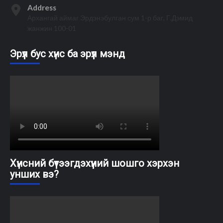
Address
Архангай аймаг Эрдэнэбулган сум 1-р баг, Г.Дэмид
жанжин 100-01
Эрүүл бус хүнс ба эрүүл мэнд
Хүнсний бүтээгдэхүүний шошго хэрхэн
унших вэ?