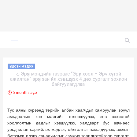
Skip
to
Primary
Menu
content
Үндсэн мэдээ
🥗Эрүүл мэндийн газраас “Эрүүл хоол – Эрч хүчтэй
ажилтан” эрүүл зан үйл хэвшүүлэх 4 дөх сургалт зохион
байгуулагдлаа.
5 months ago
Тус аяны хүрээнд төрийн албан хаагчдыг хамруулан эрүүл
амьдралын хэв маягийг төлөвшүүлэх, зөв зохистой
хооллолтын дадлыг хэвшүүлэх, халдварт бус өвчнөөс
урьдчилан сэргийлэх мэдлэг, ойлголтыг нэмэгдүүлэх, ажлын
бүтээмж, идэвх санаачилгыг дэмжих зорилготойгоор сургалт,