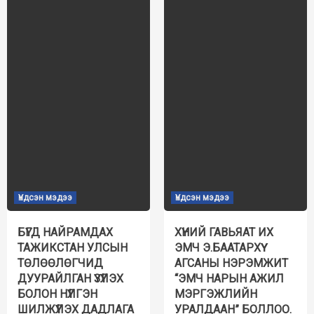
Үндсэн мэдээ
Үндсэн мэдээ
БҮГД НАЙРАМДАХ
ХҮНИЙ ГАВЬЯАТ ИХ
ТАЖИКСТАН УЛСЫН
ЭМЧ Э.БААТАРХҮҮ
ТӨЛӨӨЛӨГЧИД
АГСАНЫ НЭРЭМЖИТ
ДУУРАЙЛГАН ҮЗҮҮЛЭХ
“ЭМЧ НАРЫН АЖИЛ
БОЛОН НҮҮЛГЭН
МЭРГЭЖЛИЙН
ШИЛЖҮҮЛЭХ ДАДЛАГА
УРАЛДААН” БОЛЛОО.