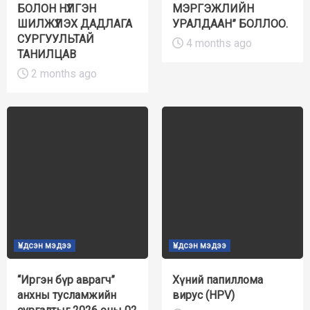
БОЛОН НҮҮЛГЭН
МЭРГЭЖЛИЙН
ШИЛЖҮҮЛЭХ ДАДЛАГА
УРАЛДААН” БОЛЛОО.
СУРГУУЛЬТАЙ
4 months ago
ТАНИЛЦАВ
2 months ago
Үндсэн мэдээ
Үндсэн мэдээ
“Иргэн бүр аврагч”
Хүний папиллома
анхны тусламжийн
вирус (HPV)