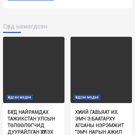
Сүүлд нэмэгдсэн
Үндсэн мэдээ
Үндсэн мэдээ
БҮГД НАЙРАМДАХ
ХҮНИЙ ГАВЬЯАТ ИХ
ТАЖИКСТАН УЛСЫН
ЭМЧ Э.БААТАРХҮҮ
ТӨЛӨӨЛӨГЧИД
АГСАНЫ НЭРЭМЖИТ
ДУУРАЙЛГАН ҮЗҮҮЛЭХ
“ЭМЧ НАРЫН АЖИЛ