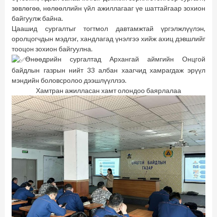
зөвлөгөө, нөлөөллийн үйл ажиллагааг үе шаттайгаар зохион
байгуулж байна.
Цаашид сургалтыг тогтмол давтамжтай үргэлжлүүлэн,
оролцогчдын мэдлэг, хандлагад үнэлгээ хийж ахиц дэвшлийг
тооцон зохион байгуулна.
Өнөөдрийн сургалтад Архангай аймгийн Онцгой
байдлын газрын нийт 33 албан хаагчид хамрагдаж эрүүл
мэндийн боловсролоо дээшлүүллээ.
Хамтран ажилласан хамт олондоо баярлалаа