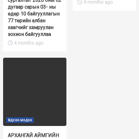
сургалтыг 2026 оны 02
4 months ago
дугаар сарын 03- ны
өдөр 10 байгууллагын
77 төрийн албан
хаагчийг хамруулан
зохион байгууллаа
4 months ago
Үндсэн мэдээ
АРХАНГАЙ АЙМГИЙН