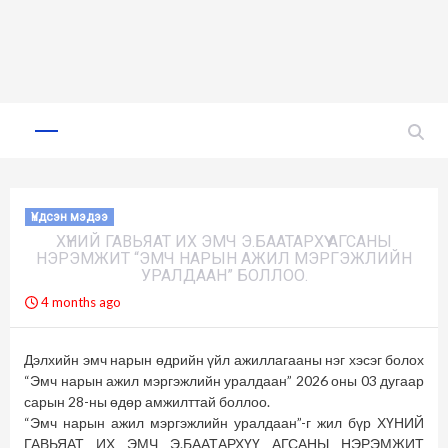
Skip
to
Primary
Menu
content
Үндсэн мэдээ
ХҮНИЙ ГАВЬЯАТ ИХ ЭМЧ Э.БААТАРХҮҮ АГСАНЫ
НЭРЭМЖИТ “ЭМЧ НАРЫН АЖИЛ МЭРГЭЖЛИЙН
УРАЛДААН” БОЛЛОО.
4 months ago
Дэлхийн эмч нарын өдрийн үйл ажиллагааны нэг хэсэг болох
“Эмч нарын ажил мэргэжлийн уралдаан” 2026 оны 03 дугаар
сарын 28-ны өдөр амжилттай боллоо.
“Эмч нарын ажил мэргэжлийн уралдаан”-г жил бүр ХҮНИЙ
ГАВЬЯАТ ИХ ЭМЧ Э.БААТАРХҮҮ АГСАНЫ НЭРЭМЖИТ