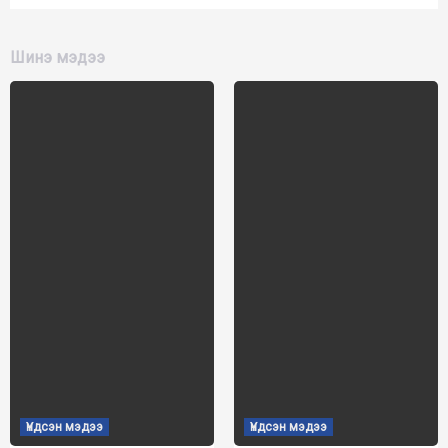
Шинэ мэдээ
Үндсэн мэдээ
Үндсэн мэдээ