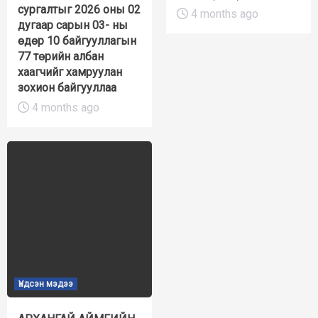
сургалтыг 2026 оны 02
4 months ago
дугаар сарын 03- ны
өдөр 10 байгууллагын
77 төрийн албан
хаагчийг хамруулан
зохион байгууллаа
4 months ago
Үндсэн мэдээ