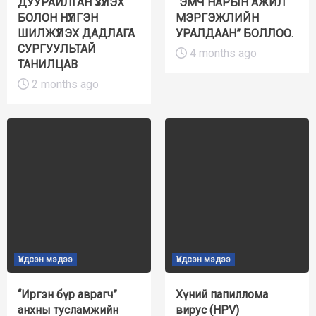
ДУУРАЙЛГАН ҮЗҮҮЛЭХ
“ЭМЧ НАРЫН АЖИЛ
БОЛОН НҮҮЛГЭН
МЭРГЭЖЛИЙН
ШИЛЖҮҮЛЭХ ДАДЛАГА
УРАЛДААН” БОЛЛОО.
СУРГУУЛЬТАЙ
4 months ago
ТАНИЛЦАВ
2 months ago
Үндсэн мэдээ
Үндсэн мэдээ
“Иргэн бүр аврагч”
Хүний папиллома
анхны тусламжийн
вирус (HPV)