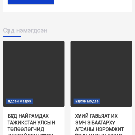
Сүүлд нэмэгдсэн
Үндсэн мэдээ
Үндсэн мэдээ
БҮГД НАЙРАМДАХ
ХҮНИЙ ГАВЬЯАТ ИХ
ТАЖИКСТАН УЛСЫН
ЭМЧ Э.БААТАРХҮҮ
ТӨЛӨӨЛӨГЧИД
АГСАНЫ НЭРЭМЖИТ