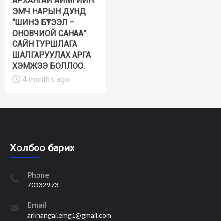
АРХАНГАЙ АЙМГИЙН
ЭМЧ НАРЫН ДУНД
“ШИНЭ БҮТЭЭЛ –
ОНОВЧИОЙ САНАА”
САЙН ТУРШЛАГА
ШАЛГАРУУЛАХ АРГА
ХЭМЖЭЭ БОЛЛОО.
4 months ago
Холбоо барих
Phone
70332973
Email
arkhangai.emg1@gmail.com