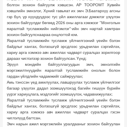
болгон зохион байгуулж хэвшсэн. АР ТООРОМТ Хувийн
хэвшлийн эмнэлэг, Хүний гавьяат их эмч Э.Баатархүү агсны
гэр бүл, үр хүүхдүүдээс тус үйл ажиллагааг дэмжлэг үзүүлэн
зохион байгуулдаг бөгөөд 2026 оны арга хэмжээг “Монголын
яаралтай тусламжийн нийгэмлэг”-ийн эмч нартай хамтран
зохион байгуулснаараа онцлогтой юм.
Яаралтай тусламжийн тусламж үйлчилгээний үеийн бэлэн
байдлыг хангах, болзошгүй эрсдлээс урьдчилан сэргийлэх,
хариу арга хэмжээ авч ажиллах чадварт суралцах зорилгоор
дараах чиглэлээр зохион байгуулсан. Үүнд;
Эрүүл мэндийн байгууллагуудын эмч, эмнэлгийн
мэргэжилтнүүдийн яаралтай тусламжийн онолын болон
гардан үйлдлийн чадамжийг сайжруулах;
Амь тэнссэн үед амилуулах, лавшруулах тусламж үйлчилгээг
багаар үзүүлэх дадал эзэмшүүлэхэд багийн гишүүн бүрийн
үүрэг хариуцлага, мэдлэгийг эзэмшүүлэх, чадавхижуулах;
Яаралтай тусламжийн тусламж үйлчилгээний үеийн бэлэн
байдлыг хангах, болзошгүй эрсдлээс урьдчилан сэргийлэх,
хариу арга хэмжээ авч ажиллах чадварт суралцах гэсэн
чиглэлүүд багтсан.
Эмч нарын ажил мэргэжлийн уралдааныг зохион байгуулан