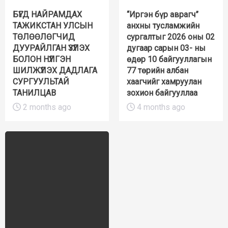
БҮГД НАЙРАМДАХ
“Иргэн бүр аврагч”
ТАЖИКСТАН УЛСЫН
анхны тусламжийн
ТӨЛӨӨЛӨГЧИД
сургалтыг 2026 оны 02
ДУУРАЙЛГАН ҮЗҮҮЛЭХ
дугаар сарын 03- ны
БОЛОН НҮҮЛГЭН
өдөр 10 байгууллагын
ШИЛЖҮҮЛЭХ ДАДЛАГА
77 төрийн албан
СУРГУУЛЬТАЙ
хаагчийг хамруулан
ТАНИЛЦАВ
зохион байгууллаа
2 months ago
4 months ago