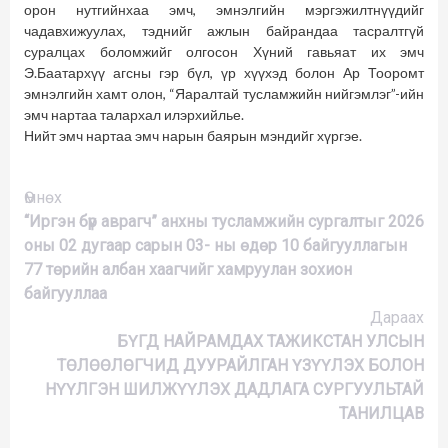
орон нутгийнхаа эмч, эмнэлгийн мэргэжилтнүүдийг
чадавхижуулах, тэднийг ажлын байрандаа тасралтгүй
суралцах боломжийг олгосон Хүний гавьяат их эмч
Э.Баатархүү агсны гэр бүл, үр хүүхэд болон Ар Тооромт
эмнэлгийн хамт олон, “Яаралтай тусламжийн нийгэмлэг”-ийн
эмч нартаа талархал илэрхийлье.
Нийт эмч нартаа эмч нарын баярын мэндийг хүргэе.
Үргэлжлүүлэх
Өмнөх
“Иргэн бүр аврагч” анхны тусламжийн сургалтыг 2026
оны 02 дугаар сарын 03- ны өдөр 10 байгууллагын
77 төрийн албан хаагчийг хамруулан зохион
байгууллаа
Дараах
БҮГД НАЙРАМДАХ ТАЖИКСТАН УЛСЫН
ТӨЛӨӨЛӨГЧИД ДУУРАЙЛГАН ҮЗҮҮЛЭХ БОЛОН
НҮҮЛГЭН ШИЛЖҮҮЛЭХ ДАДЛАГА СУРГУУЛЬТАЙ
ТАНИЛЦАВ