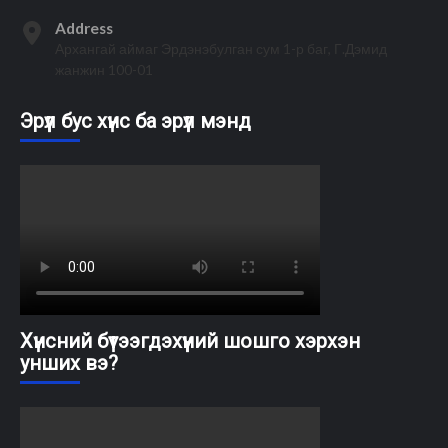
Address
Архангай аймаг Эрдэнэбулган сум 1-р баг, Г.Дэмид
жанжин 100-01
Эрүүл бус хүнс ба эрүүл мэнд
Хүнсний бүтээгдэхүүний шошго хэрхэн
унших вэ?