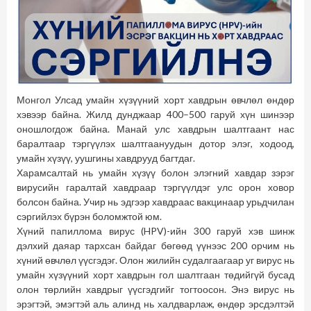
Монгол Улсад умайн хүзүүний хорт хавдрын өвчлөл өндөр
хэвээр байна. Жилд дунджаар 400–500 гаруй хүн шинээр
оношлогдож байна. Манай улс хавдрын шалтгаант нас
баралтаар тэргүүлэх шалтгаануудын дотор элэг, ходоод,
умайн хүзүү, уушгины хавдрууд багтдаг.
Харамсалтай нь умайн хүзүү болон элэгний хавдар зэрэг
вирусийн гаралтай хавдраар тэргүүлдэг улс орон ховор
болсон байна. Учир нь эдгээр хавдраас вакцинаар урьдчилан
сэргийлэх бүрэн боломжтой юм.
Хүний папиллома вирус (HPV)-ийн 300 гаруй хэв шинж
дэлхий даяар тархсан байдаг бөгөөд үүнээс 200 орчим нь
хүний өвчлөл үүсгэдэг. Олон жилийн судалгаагаар уг вирус нь
умайн хүзүүний хорт хавдрын гол шалтгаан төдийгүй бусад
олон төрлийн хавдрыг үүсгэдгийг тогтоосон. Энэ вирус нь
эрэгтэй, эмэгтэй аль алинд нь халдварлаж, өндөр эрсдэлтэй