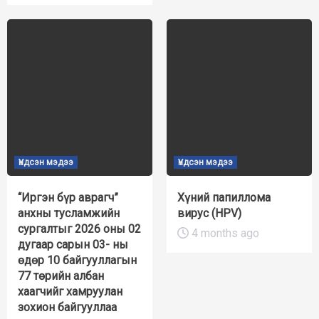
Үндсэн мэдээ
Үндсэн мэдээ
“Иргэн бүр аврагч”
Хүний папиллома
анхны тусламжийн
вирус (HPV)
сургалтыг 2026 оны 02
4 months ago
дугаар сарын 03- ны
өдөр 10 байгууллагын
77 төрийн албан
хаагчийг хамруулан
зохион байгууллаа