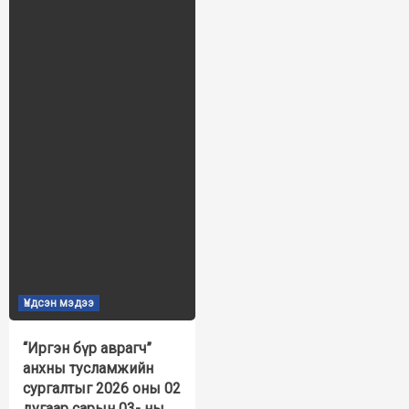
Үндсэн мэдээ
“Иргэн бүр аврагч”
анхны тусламжийн
сургалтыг 2026 оны 02
дугаар сарын 03- ны