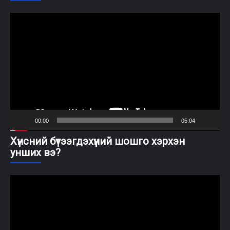
Video
Player
00:00
05:04
Хүнсний бүтээгдэхүүний шошго хэрхэн
унших вэ?
Video
Player