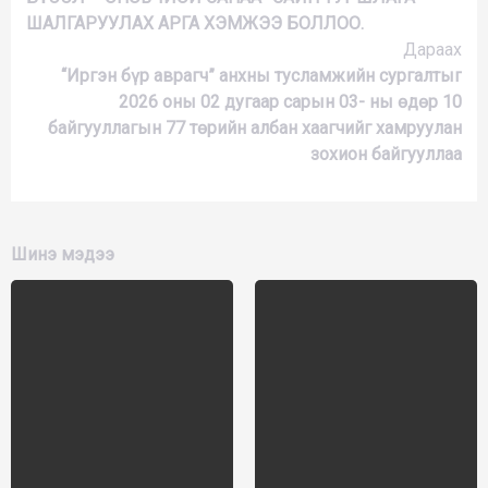
ШАЛГАРУУЛАХ АРГА ХЭМЖЭЭ БОЛЛОО.
Дараах
“Иргэн бүр аврагч” анхны тусламжийн сургалтыг
2026 оны 02 дугаар сарын 03- ны өдөр 10
байгууллагын 77 төрийн албан хаагчийг хамруулан
зохион байгууллаа
Шинэ мэдээ