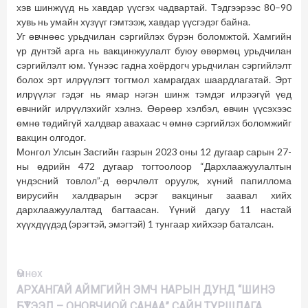
хэв шинжүүд нь хавдар үүсгэх чадвартай. Тэдгээрээс 80–90
хувь нь умайн хүзүүг гэмтээж, хавдар үүсгэдэг байна.
Уг өвчнөөс урьдчилан сэргийлэх бүрэн боломжтой. Хамгийн
үр дүнтэй арга нь вакцинжуулалт буюу өвөрмөц урьдчилан
сэргийлэлт юм. Үүнээс гадна хоёрдогч урьдчилан сэргийлэлт
болох эрт илрүүлэгт тогтмол хамрагдах шаардлагатай. Эрт
илрүүлэг гэдэг нь ямар нэгэн шинж тэмдэг илрээгүй үед
өвчнийг илрүүлэхийг хэлнэ. Өөрөөр хэлбэл, өвчин үүсэхээс
өмнө төдийгүй халдвар авахаас ч өмнө сэргийлэх боломжийг
вакцин олгодог.
Монгол Улсын Засгийн газрын 2023 оны 12 дугаар сарын 27-
ны өдрийн 472 дугаар тогтоолоор “Дархлаажуулалтын
үндэсний товлол”-д өөрчлөлт оруулж, хүний папиллома
вирусийн халдварын эсрэг вакциныг заавал хийх
дархлаажуулалтад багтаасан. Үүний дагуу 11 настай
хүүхдүүдэд (эрэгтэй, эмэгтэй) 1 тунгаар хийхээр баталсан.
Үргэлжлүүлэх
Өмнөх
АРХАНГАЙ АЙМГИЙН ЭМЧ НАРЫН ДУНД “ШИНЭ
БҮТЭЭЛ – ОНОВЧИОЙ САНАА” САЙН ТУРШЛАГА