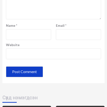
Name
*
Email
*
Website
Сүүлд нэмэгдсэн