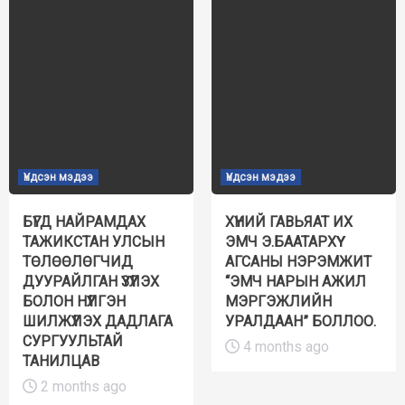
Үндсэн мэдээ
Үндсэн мэдээ
БҮГД НАЙРАМДАХ
ХҮНИЙ ГАВЬЯАТ ИХ
ТАЖИКСТАН УЛСЫН
ЭМЧ Э.БААТАРХҮҮ
ТӨЛӨӨЛӨГЧИД
АГСАНЫ НЭРЭМЖИТ
ДУУРАЙЛГАН ҮЗҮҮЛЭХ
“ЭМЧ НАРЫН АЖИЛ
БОЛОН НҮҮЛГЭН
МЭРГЭЖЛИЙН
ШИЛЖҮҮЛЭХ ДАДЛАГА
УРАЛДААН” БОЛЛОО.
СУРГУУЛЬТАЙ
4 months ago
ТАНИЛЦАВ
2 months ago