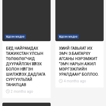
Үндсэн мэдээ
Үндсэн мэдээ
БҮГД НАЙРАМДАХ
ХҮНИЙ ГАВЬЯАТ ИХ
ТАЖИКСТАН УЛСЫН
ЭМЧ Э.БААТАРХҮҮ
ТӨЛӨӨЛӨГЧИД
АГСАНЫ НЭРЭМЖИТ
ДУУРАЙЛГАН ҮЗҮҮЛЭХ
“ЭМЧ НАРЫН АЖИЛ
БОЛОН НҮҮЛГЭН
МЭРГЭЖЛИЙН
ШИЛЖҮҮЛЭХ ДАДЛАГА
УРАЛДААН” БОЛЛОО.
СУРГУУЛЬТАЙ
4 months ago
ТАНИЛЦАВ
2 months ago