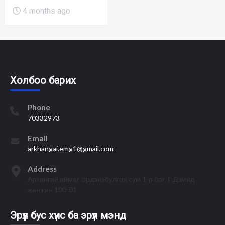
4 months ago
Холбоо барих
Phone
70332973
Email
arkhangai.emg1@gmail.com
Address
Архангай аймаг Эрдэнэбулган сум 1-р баг, Г.Дэмид
жанжин 100-01
Эрүүл бус хүнс ба эрүүл мэнд