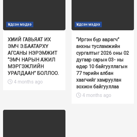
Үндсэн мэдээ
Үндсэн мэдээ
ХҮНИЙ ГАВЬЯАТ ИХ
“Иргэн бүр аврагч”
ЭМЧ Э.БААТАРХҮҮ
анхны тусламжийн
АГСАНЫ НЭРЭМЖИТ
сургалтыг 2026 оны 02
“ЭМЧ НАРЫН АЖИЛ
дугаар сарын 03- ны
МЭРГЭЖЛИЙН
өдөр 10 байгууллагын
УРАЛДААН” БОЛЛОО.
77 төрийн албан
хаагчийг хамруулан
4 months ago
зохион байгууллаа
4 months ago