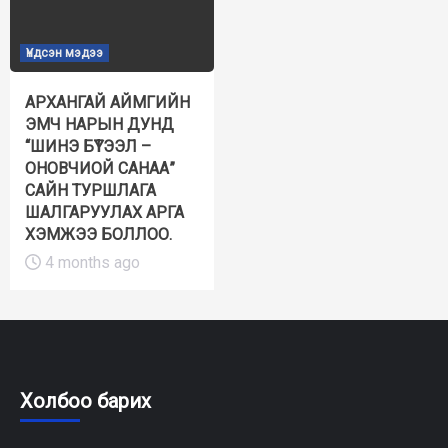
Үндсэн мэдээ
АРХАНГАЙ АЙМГИЙН
ЭМЧ НАРЫН ДУНД
“ШИНЭ БҮТЭЭЛ –
ОНОВЧИОЙ САНАА”
САЙН ТУРШЛАГА
ШАЛГАРУУЛАХ АРГА
ХЭМЖЭЭ БОЛЛОО.
4 months ago
Холбоо барих