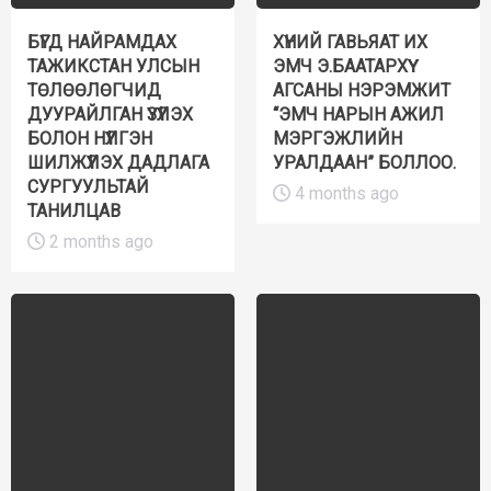
БҮГД НАЙРАМДАХ
ХҮНИЙ ГАВЬЯАТ ИХ
ТАЖИКСТАН УЛСЫН
ЭМЧ Э.БААТАРХҮҮ
ТӨЛӨӨЛӨГЧИД
АГСАНЫ НЭРЭМЖИТ
ДУУРАЙЛГАН ҮЗҮҮЛЭХ
“ЭМЧ НАРЫН АЖИЛ
БОЛОН НҮҮЛГЭН
МЭРГЭЖЛИЙН
ШИЛЖҮҮЛЭХ ДАДЛАГА
УРАЛДААН” БОЛЛОО.
СУРГУУЛЬТАЙ
4 months ago
ТАНИЛЦАВ
2 months ago