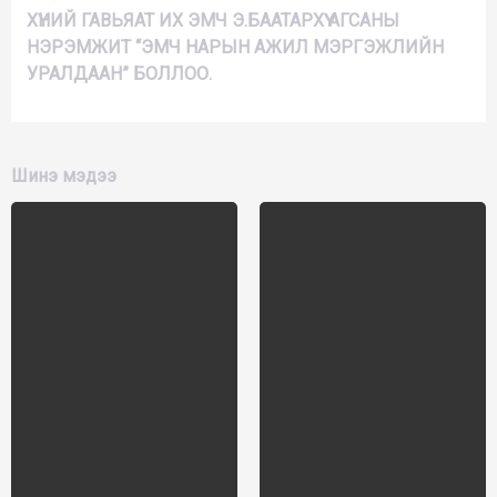
ХҮНИЙ ГАВЬЯАТ ИХ ЭМЧ Э.БААТАРХҮҮ АГСАНЫ
НЭРЭМЖИТ “ЭМЧ НАРЫН АЖИЛ МЭРГЭЖЛИЙН
УРАЛДААН” БОЛЛОО.
Шинэ мэдээ