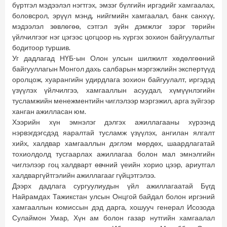
бүртгэл мэдээлэл нэгтгэх, эмзэг бүлгийн иргэдийг хамгаалах,
боловсрол, эрүүл мэнд, нийгмийн хамгаалал, банк санхүү,
мэдээлэл зөвлөгөө, сэтгэл зүйн дэмжлэг зэрэг төрийн
үйлчилгээг нэг цэгээс цогцоор нь хүргэх зохион байгуулалтыг
бодитоор туршив.
Уг дадлагад НҮБ-ын Олон улсын шилжилт хөдөлгөөний
байгууллагын Монгол дахь салбарын мэргэжлийн экспертүүд
оролцож, хуарангийн удирдлага зохион байгуулалт, иргэдэд
үзүүлэх үйлчилгээ, хамгааллын асуудал, хүмүүнлэгийн
тусламжийн менежментийн чиглэлээр мэргэжил, арга зүйгээр
ханган ажилласан юм.
Хээрийн хүн эмнэлэг дэлгэх ажиллагааны хүрээнд
нэрвэгдэгсдэд яаралтай тусламж үзүүлэх, ангилан ялгалт
хийх, халдвар хамгааллын дэглэм мөрдөх, шаардлагатай
тохиолдолд тусгаарлах ажиллагаа болон мал эмнэлгийн
чиглэлээр гоц халдварт өвчний үеийн хорио цээр, ариутгал
халдваргүйтгэлийн ажиллагааг гүйцэтгэлээ.
Дээрх дадлага сургуулиудын үйл ажиллагаатай Бүгд
Найрамдах Тажикстан улсын Онцгой байдал болон иргэний
хамгааллын комиссын дэд дарга, хошууч генерал Исозода
Сулаймон Умар, Хүн ам болон газар нутгийн хамгаалал