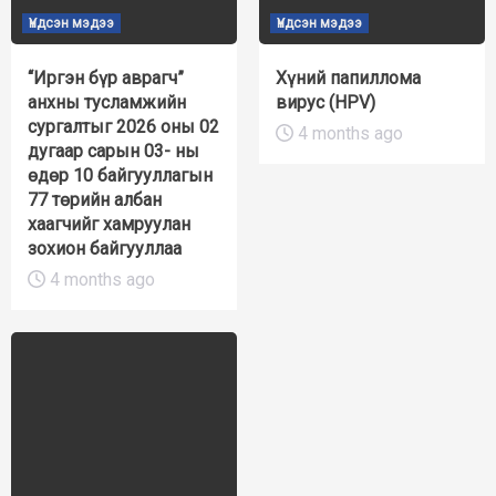
Үндсэн мэдээ
Үндсэн мэдээ
“Иргэн бүр аврагч”
Хүний папиллома
анхны тусламжийн
вирус (HPV)
сургалтыг 2026 оны 02
4 months ago
дугаар сарын 03- ны
өдөр 10 байгууллагын
77 төрийн албан
хаагчийг хамруулан
зохион байгууллаа
4 months ago