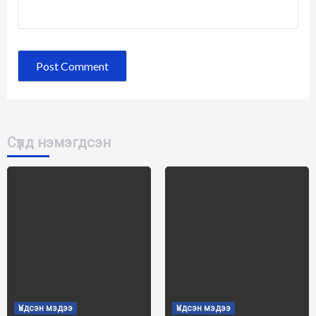
Сүүлд нэмэгдсэн
Үндсэн мэдээ
Үндсэн мэдээ