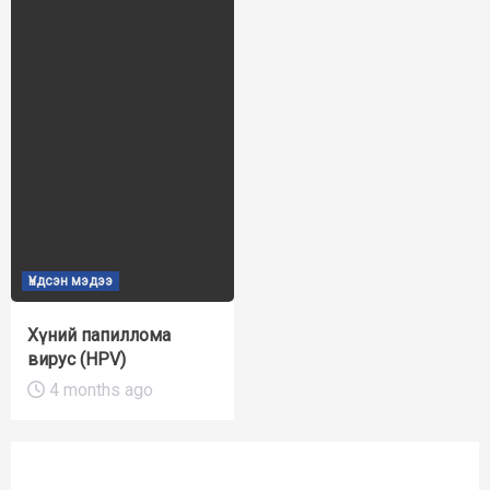
Үндсэн мэдээ
Хүний папиллома
вирус (HPV)
4 months ago