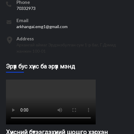
Phone
70332973
Email
arkhangai.emg1@gmail.com
Address
Архангай аймаг Эрдэнэбулган сум 1-р баг, Г.Дэмид
жанжин 100-01
Эрүүл бус хүнс ба эрүүл мэнд
Хүнсний бүтээгдэхүүний шошго хэрхэн