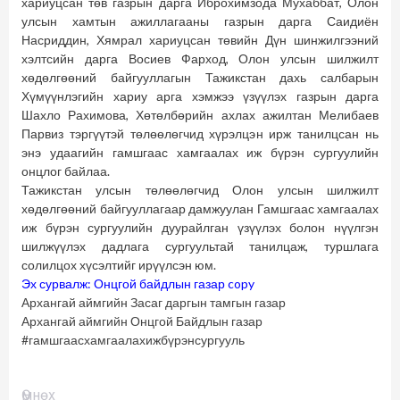
хариуцсан төв газрын дарга Иброхимзода Мухаббат, Олон
улсын хамтын ажиллагааны газрын дарга Саидиён
Насриддин, Хямрал хариуцсан төвийн Дүн шинжилгээний
хэлтсийн дарга Восиев Фарход, Олон улсын шилжилт
хөдөлгөөний байгууллагын Тажикстан дахь салбарын
Хүмүүнлэгийн хариу арга хэмжээ үзүүлэх газрын дарга
Шахло Рахимова, Хөтөлбөрийн ахлах ажилтан Мелибаев
Парвиз тэргүүтэй төлөөлөгчид хүрэлцэн ирж танилцсан нь
энэ удаагийн гамшгаас хамгаалах иж бүрэн сургуулийн
онцлог байлаа.
Тажикстан улсын төлөөлөгчид Олон улсын шилжилт
хөдөлгөөний байгууллагаар дамжуулан Гамшгаас хамгаалах
иж бүрэн сургуулийн дуурайлган үзүүлэх болон нүүлгэн
шилжүүлэх дадлага сургуультай танилцаж, туршлага
солилцох хүсэлтийг ирүүлсэн юм.
Эх сурвалж: Онцгой байдлын газар copy
Архангай аймгийн Засаг даргын тамгын газар
Архангай аймгийн Онцгой Байдлын газар
#гамшгаасхамгаалахижбүрэнсургууль
Үргэлжлүүлэх
Өмнөх