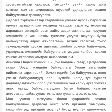
хэрэгсэлтэйгээр оролцож, гамшгийн үеийн хариу арга
хэмжээ, хамтын ажиллагаа, шуурхай удирдлагын зохион
байгуулалтыг дээшлүүллээ.
Дадлага сургууль газар хөдлөлтийн улмаас нурсан барилгын
орчныг загварчилсан нөхцөлд явагдаж, аврагчид нурангид
дарагдсан иргэдийг эрэн хайж, аврах ажиллагааг явуулан
эмнэлгийн анхан шатны тусламж үзүүлж, аюулгүй бүсэд
шилжүүлэхэд аврах ажиллагааны техник хэрэгсэл, тоног
төхөөрөмжийг хэрхэн ашиглах, холбоо зохион байгуулалт,
удирдлага, эмнэлгийн байгууллагын уялдаа холбоог хэрхэн
хангах чиглэлээр хамтран ажилласан юм.
Аймгийн Онцгой комисс, Онцгой байдлын газар, Цагдаагийн
газар, Эрүүл мэндийн байгууллага, Улаан загалмайн
нийгэмлэг зэрэг төрийн болон төрийн бус байгууллага, олон
улсын байгууллагууд, орон нутгийн иргэд тус сургалт
дадлагад идэвхтэй оролцож гамшгийн үед хариу арга хэмжээ
авах, иргэд, байгууллагуудын бэлэн байдал, хамтын
ажиллагааг сайжруулах чиглэлээр туршлага солилцлоо.
Мөн нүүлгэн шилжүүлэх болон хуарангийн зохион
байгуулалтын дадлагад нийт 3206 иргэнийг хамруулж,
гамшгийн үед иргэдийг аюулгүй бүсэд нүүлгэн шилжүүлэх,