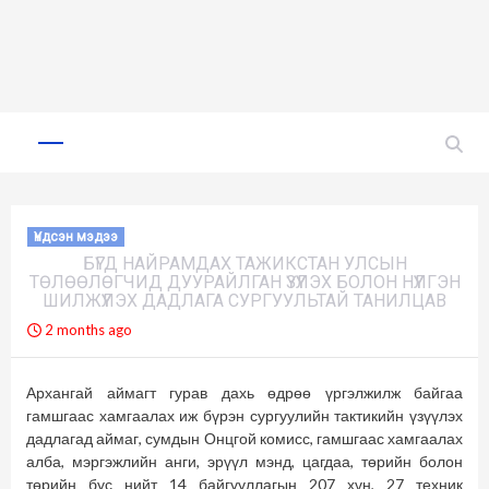
Skip
to
Primary
Menu
content
Үндсэн мэдээ
БҮГД НАЙРАМДАХ ТАЖИКСТАН УЛСЫН
ТӨЛӨӨЛӨГЧИД ДУУРАЙЛГАН ҮЗҮҮЛЭХ БОЛОН НҮҮЛГЭН
ШИЛЖҮҮЛЭХ ДАДЛАГА СУРГУУЛЬТАЙ ТАНИЛЦАВ
2 months ago
Архангай аймагт гурав дахь өдрөө үргэлжилж байгаа
гамшгаас хамгаалах иж бүрэн сургуулийн тактикийн үзүүлэх
дадлагад аймаг, сумдын Онцгой комисс, гамшгаас хамгаалах
алба, мэргэжлийн анги, эрүүл мэнд, цагдаа, төрийн болон
төрийн бус нийт 14 байгууллагын 207 хүн, 27 техник