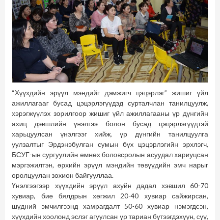
“Хүүхдийн эрүүл мэндийг дэмжигч цэцэрлэг” жишиг үйл
ажиллагааг бусад цэцэрлэгүүдэд сурталчлан танилцуулж,
хэрэгжүүлэх зорилгоор жишиг үйл ажиллагааны үр дүнгийн
ахиц дэвшлийн үнэлгээ болон бусад цэцэрлэгүүдтэй
харьцуулсан үнэлгээг хийж, үр дүнгийн танилцуулга
уулзалтыг Эрдэнэбулган сумын бүх цэцэрлэгийн эрхлэгч,
БСУГ-ын сургуулийн өмнөх боловсролын асуудал хариуцсан
мэргэжилтэн, өрхийн эрүүл мэндийн төвүүдийн эмч нарыг
оролцуулан зохион байгууллаа.
Үнэлгээгээр хүүхдийн эрүүл ахуйн дадал хэвшил 60-70
хувиар, бие бялдрын хөгжил 20-40 хувиар сайжирсан,
шүдний эмчилгээнд хамрагдалт 50-60 хувиар нэмэгдсэн,
хүүхдийн хоолонд эслэг агуулсан үр тариан бүтээгдэхүүн, сүү,