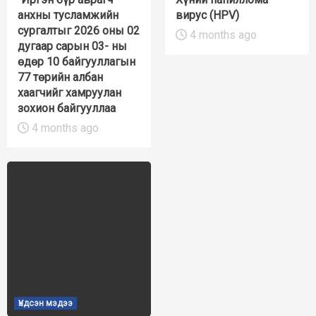
анхны тусламжийн
вирус (HPV)
сургалтыг 2026 оны 02
4 months ago
дугаар сарын 03- ны
өдөр 10 байгууллагын
77 төрийн албан
хаагчийг хамруулан
зохион байгууллаа
4 months ago
Үндсэн мэдээ