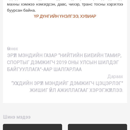
махны хэмжээ нэмэгдсэн, давс, чихэр, транс тосны хэрэглээ
буурсан байна.
ҮР ДҮНГИЙН ҮНЭЛГЭЭ, ХУВИАР
Үргэлжлүүлэх
Өмнөх
ЭРҮҮЛ МЭНДИЙН ГАЗАР “НИЙТИЙН БИЕИЙН ТАМИР,
СПОРТЫГ ДЭМЖИГЧ 2019 ОНЫ УЛСЫН ШИЛДЭГ
БАЙГУУЛЛАГА”-ААР ШАЛГАРЛАА
Дараах
“ХҮҮХДИЙН ЭРҮҮЛ МЭНДИЙГ ДЭМЖИГЧ ЦЭЦЭРЛЭГ”
ЖИШИГ ҮЙЛ АЖИЛЛАГААГ ХЭРЭГЖҮҮЛЛЭЭ.
Шинэ мэдээ