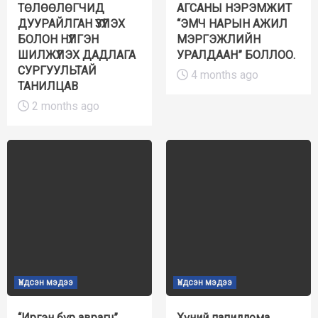
ТӨЛӨӨЛӨГЧИД
АГСАНЫ НЭРЭМЖИТ
ДУУРАЙЛГАН ҮЗҮҮЛЭХ
“ЭМЧ НАРЫН АЖИЛ
БОЛОН НҮҮЛГЭН
МЭРГЭЖЛИЙН
ШИЛЖҮҮЛЭХ ДАДЛАГА
УРАЛДААН” БОЛЛОО.
СУРГУУЛЬТАЙ
4 months ago
ТАНИЛЦАВ
2 months ago
Үндсэн мэдээ
Үндсэн мэдээ
“Иргэн бүр аврагч”
Хүний папиллома