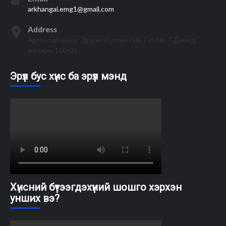
arkhangai.emg1@gmail.com
Address
Архангай аймаг Эрдэнэбулган сум 1-р баг, Г.Дэмид
жанжин 100-01
Эрүүл бус хүнс ба эрүүл мэнд
Хүнсний бүтээгдэхүүний шошго хэрхэн
унших вэ?