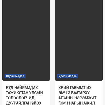
Үндсэн мэдээ
Үндсэн мэдээ
БҮГД НАЙРАМДАХ
ХҮНИЙ ГАВЬЯАТ ИХ
ТАЖИКСТАН УЛСЫН
ЭМЧ Э.БААТАРХҮҮ
ТӨЛӨӨЛӨГЧИД
АГСАНЫ НЭРЭМЖИТ
ДУУРАЙЛГАН ҮЗҮҮЛЭХ
“ЭМЧ НАРЫН АЖИЛ