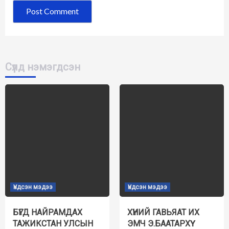
Сүүлд нэмэгдсэн
Үндсэн мэдээ
Үндсэн мэдээ
БҮГД НАЙРАМДАХ
ХҮНИЙ ГАВЬЯАТ ИХ
ТАЖИКСТАН УЛСЫН
ЭМЧ Э.БААТАРХҮҮ