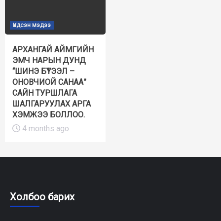
Үндсэн мэдээ
АРХАНГАЙ АЙМГИЙН
ЭМЧ НАРЫН ДУНД
“ШИНЭ БҮТЭЭЛ –
ОНОВЧИОЙ САНАА”
САЙН ТУРШЛАГА
ШАЛГАРУУЛАХ АРГА
ХЭМЖЭЭ БОЛЛОО.
4 months ago
Холбоо барих