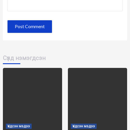
Сүүлд нэмэгдсэн
Үндсэн мэдээ
Үндсэн мэдээ