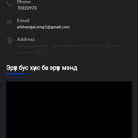
Phone
70332973
Email
arkhangai.emg1@gmail.com
Address
Архангай аймаг Эрдэнэбулган сум 1-р баг, Г.Дэмид
жанжин 100-01
Эрүүл бус хүнс ба эрүүл мэнд
Video
Player