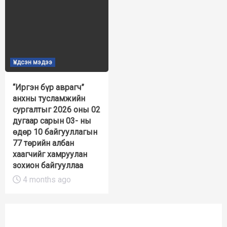
Үндсэн мэдээ
“Иргэн бүр аврагч”
анхны тусламжийн
сургалтыг 2026 оны 02
дугаар сарын 03- ны
өдөр 10 байгууллагын
77 төрийн албан
хаагчийг хамруулан
зохион байгууллаа
4 months ago