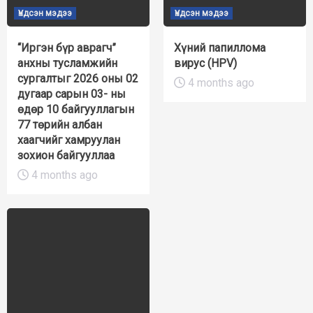
Үндсэн мэдээ
Үндсэн мэдээ
“Иргэн бүр аврагч”
Хүний папиллома
анхны тусламжийн
вирус (HPV)
сургалтыг 2026 оны 02
4 months ago
дугаар сарын 03- ны
өдөр 10 байгууллагын
77 төрийн албан
хаагчийг хамруулан
зохион байгууллаа
4 months ago