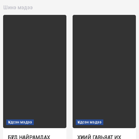
Шинэ мэдээ
Үндсэн мэдээ
Үндсэн мэдээ
БҮГД НАЙРАМДАХ
ХҮНИЙ ГАВЬЯАТ ИХ