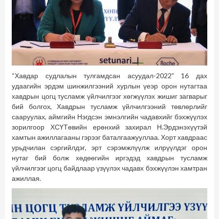
“Хавдар судлалын тулгамдсан асуудал-2022” 16 дах
удаагийн эрдэм шинжилгээний хурлын үеэр орон нутагтаа
хавдрын цогц тусламж үйлчилгээг хөгжүүлэх жишиг загварыг
бий болгох, Хавдрын тусламж үйлчилгээний төвлөрлийг
сааруулах, аймгийн Нэгдсэн эмнэлгийн чадавхийг бэхжүүлэх
зорилгоор ХСҮТөвийн ерөнхий захирал Н.Эрдэнэхүүтэй
хамтын ажиллагааны гэрээг баталгаажууллаа. Хорт хавдраас
урьдчилан сэргийлдэг, эрт сэрэмжлүүлж илрүүлдэг орон
нутаг бий болж хөдөөгийн иргэдэд хавдрын тусламж
үйлчилгээг цогц байдлаар үзүүлэх чадавх бэхжүүлэн хамтран
ажиллая.