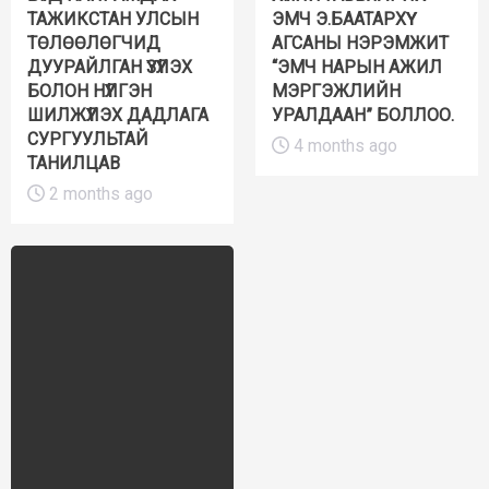
ТАЖИКСТАН УЛСЫН
ЭМЧ Э.БААТАРХҮҮ
ТӨЛӨӨЛӨГЧИД
АГСАНЫ НЭРЭМЖИТ
ДУУРАЙЛГАН ҮЗҮҮЛЭХ
“ЭМЧ НАРЫН АЖИЛ
БОЛОН НҮҮЛГЭН
МЭРГЭЖЛИЙН
ШИЛЖҮҮЛЭХ ДАДЛАГА
УРАЛДААН” БОЛЛОО.
СУРГУУЛЬТАЙ
4 months ago
ТАНИЛЦАВ
2 months ago