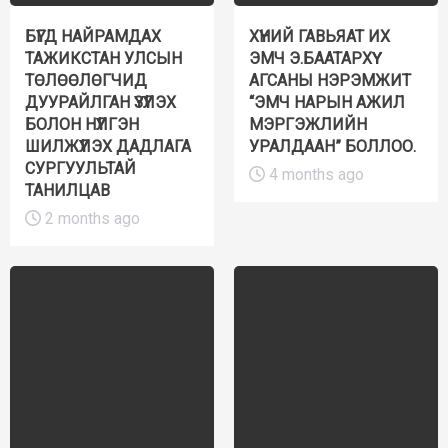
БҮГД НАЙРАМДАХ
ХҮНИЙ ГАВЬЯАТ ИХ
ТАЖИКСТАН УЛСЫН
ЭМЧ Э.БААТАРХҮҮ
ТӨЛӨӨЛӨГЧИД
АГСАНЫ НЭРЭМЖИТ
ДУУРАЙЛГАН ҮЗҮҮЛЭХ
“ЭМЧ НАРЫН АЖИЛ
БОЛОН НҮҮЛГЭН
МЭРГЭЖЛИЙН
ШИЛЖҮҮЛЭХ ДАДЛАГА
УРАЛДААН” БОЛЛОО.
СУРГУУЛЬТАЙ
4 months ago
ТАНИЛЦАВ
2 months ago