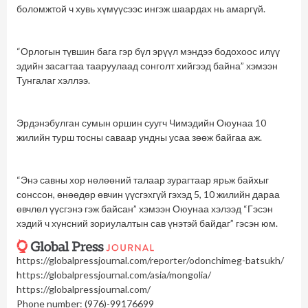
боломжтой ч хувь хүмүүсээс ингэж шаардах нь амаргүй.
“Орлогын түвшин бага гэр бүл эрүүл мэндээ бодохоос илүү
эдийн засагтаа тааруулаад сонголт хийгээд байна” хэмээн
Тунгалаг хэллээ.
Эрдэнэбулган сумын оршин суугч Чимэдийн Оюунаа 10
жилийн турш тосны саваар ундны усаа зөөж байгаа аж.
“Энэ савны хор нөлөөний талаар зурагтаар ярьж байхыг
сонссон, өнөөдөр өвчин үүсгэхгүй гэхэд 5, 10 жилийн дараа
өвчлөл үүсгэнэ гэж байсан” хэмээн Оюунаа хэлээд “Гэсэн
хэдий ч хүнсний зориулалтын сав үнэтэй байдаг” гэсэн юм.
https://globalpressjournal.
com/reporter/odonchimeg-
batsukh/
https://globalpressjournal.
com/asia/mongolia/
https://globalpressjournal.
com/
Phone number: (976)-99176699