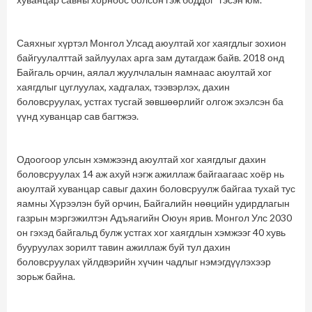
Саяхныг хүртэл Монгол Улсад аюултай хог хаягдлыг зохион
байгуулалттай зайлуулах арга зам дутагдаж байв. 2018 онд
Байгаль орчин, аялал жуулчлалын яамнаас аюултай хог
хаягдлыг цуглуулах, хадгалах, тээвэрлэх, дахин
боловсруулах, устгах тусгай зөвшөөрлийг олгож эхэлсэн ба
үүнд хуванцар сав багтжээ.
Одоогоор улсын хэмжээнд аюултай хог хаягдлыг дахин
боловсруулах 14 аж ахуй нэгж ажиллаж байгаагаас хоёр нь
аюултай хуванцар савыг дахин боловсруулж байгаа тухай тус
яамны Хүрээлэн буй орчин, Байгалийн нөөцийн удирдлагын
газрын мэргэжилтэн Адъяагийн Оюун ярив. Монгол Улс 2030
он гэхэд байгальд булж устгах хог хаягдлын хэмжээг 40 хувь
бууруулах зорилт тавин ажиллаж буй тул дахин
боловсруулах үйлдвэрийн хүчин чадлыг нэмэгдүүлэхээр
зорьж байна.