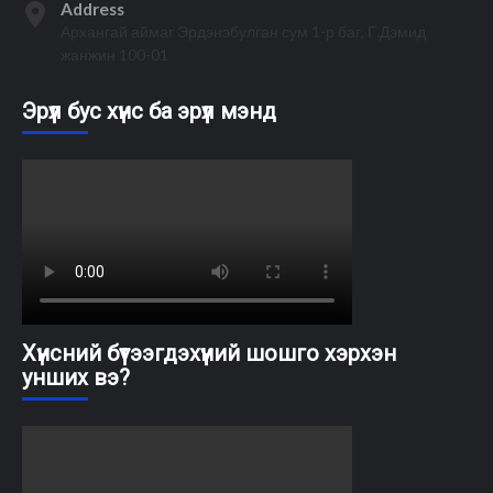
Address
Архангай аймаг Эрдэнэбулган сум 1-р баг, Г.Дэмид
жанжин 100-01
Эрүүл бус хүнс ба эрүүл мэнд
Хүнсний бүтээгдэхүүний шошго хэрхэн
унших вэ?