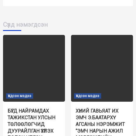
Сүүлд нэмэгдсэн
Үндсэн мэдээ
Үндсэн мэдээ
БҮГД НАЙРАМДАХ
ХҮНИЙ ГАВЬЯАТ ИХ
ТАЖИКСТАН УЛСЫН
ЭМЧ Э.БААТАРХҮҮ
ТӨЛӨӨЛӨГЧИД
АГСАНЫ НЭРЭМЖИТ
ДУУРАЙЛГАН ҮЗҮҮЛЭХ
“ЭМЧ НАРЫН АЖИЛ