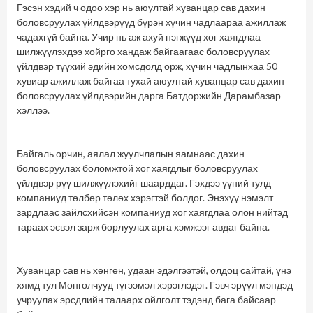
Гэсэн хэдий ч одоо хэр нь аюултай хуванцар сав дахин
боловсруулах үйлдвэрүүд бүрэн хүчин чадлаараа ажиллаж
чадахгүй байна. Учир нь аж ахуй нэгжүүд хог хаягдлаа
шилжүүлэхдээ хойрго хандаж байгаагаас боловсруулах
үйлдвэр түүхий эдийн хомсдолд орж, хүчин чадлынхаа 50
хувиар ажиллаж байгаа тухай аюултай хуванцар сав дахин
боловсруулах үйлдвэрийн дарга Батдоржийн Дарамбазар
хэллээ.
Байгаль орчин, аялал жуулчлалын яамнаас дахин
боловсруулах боломжтой хог хаягдлыг боловсруулах
үйлдвэр рүү шилжүүлэхийг шаарддаг. Гэхдээ үүний тулд
компаниуд төлбөр төлөх хэрэгтэй болдог. Энэхүү нэмэлт
зардлаас зайлсхийсэн компаниуд хог хаягдлаа олон нийтэд
тараах эсвэл зарж борлуулах арга хэмжээг авдаг байна.
Хуванцар сав нь хөнгөн, удаан эдэлгээтэй, олдоц сайтай, үнэ
хямд тул Монголчууд түгээмэл хэрэглэдэг. Гэвч эрүүл мэндэд
учруулах эрсдлийн талаарх ойлголт тэдэнд бага байсаар