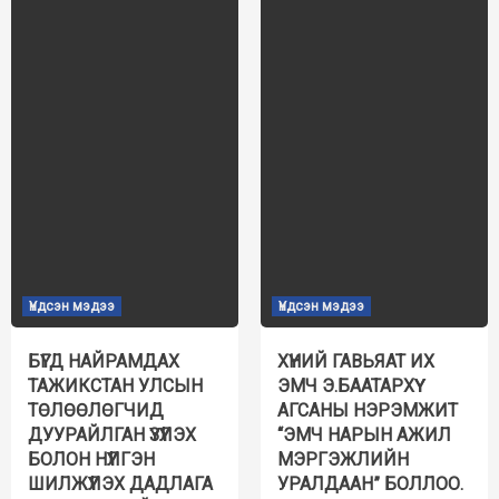
Үндсэн мэдээ
Үндсэн мэдээ
БҮГД НАЙРАМДАХ
ХҮНИЙ ГАВЬЯАТ ИХ
ТАЖИКСТАН УЛСЫН
ЭМЧ Э.БААТАРХҮҮ
ТӨЛӨӨЛӨГЧИД
АГСАНЫ НЭРЭМЖИТ
ДУУРАЙЛГАН ҮЗҮҮЛЭХ
“ЭМЧ НАРЫН АЖИЛ
БОЛОН НҮҮЛГЭН
МЭРГЭЖЛИЙН
ШИЛЖҮҮЛЭХ ДАДЛАГА
УРАЛДААН” БОЛЛОО.