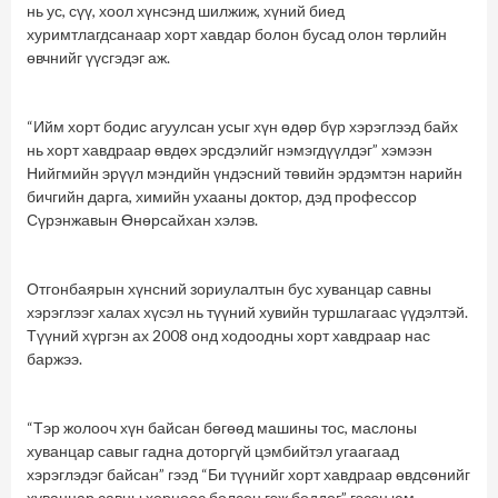
нь ус, сүү, хоол хүнсэнд шилжиж, хүний биед
хуримтлагдсанаар хорт хавдар болон бусад олон төрлийн
өвчнийг үүсгэдэг аж.
“Ийм хорт бодис агуулсан усыг хүн өдөр бүр хэрэглээд байх
нь хорт хавдраар өвдөх эрсдэлийг нэмэгдүүлдэг” хэмээн
Нийгмийн эрүүл мэндийн үндэсний төвийн эрдэмтэн нарийн
бичгийн дарга, химийн ухааны доктор, дэд профессор
Сүрэнжавын Өнөрсайхан хэлэв.
Отгонбаярын хүнсний зориулалтын бус хуванцар савны
хэрэглээг халах хүсэл нь түүний хувийн туршлагаас үүдэлтэй.
Түүний хүргэн ах 2008 онд ходоодны хорт хавдраар нас
баржээ.
“Тэр жолооч хүн байсан бөгөөд машины тос, маслоны
хуванцар савыг гадна доторгүй цэмбийтэл угаагаад
хэрэглэдэг байсан” гээд “Би түүнийг хорт хавдраар өвдсөнийг
хуванцар савны хорноос болсон гэж боддог” гэсэн юм.