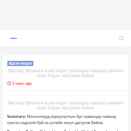
Skip
to
Primary
Menu
content
Үндсэн мэдээ
Хүнсэнд түгээмэл ашигладаг хуванцар саванд химийн
хорт бодис нуугдаж байна
3 years ago
Хүнсэнд түгээмэл ашигладаг хуванцар саванд химийн
хорт бодис нуугдаж байна
S
ummary:
Монголчууд зориулалтын бус хуванцар саванд
хүнсээ хадгалж буй нь үхлийн аюул дагуулж байна.