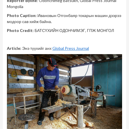
Reporter Byline
: Odonchimeg Batsukh, Global Press Journal
Mongolia
Photo Caption:
Ивановын Отгонбаяр токарын машин дээрээ
модоор сав хийж байна.
Photo Credit:
БАТСҮХИЙН ОДОНЧИМЭГ, ГПЖ МОНГОЛ
Article:
Энэ түүхийг анх
Global Press Journal