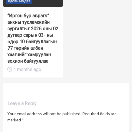
Үндсэн мэдээ
“Иргэн бүр аврагч”
анхны тусламжийн
сургалтыг 2026 оны 02
дугаар сарын 03- ны
өдөр 10 байгууллагын
77 төрийн албан
хаагчийг хамруулан
зохион байгууллаа
4 months ago
Leave a Reply
Your email address will not be published.
Required fields are
marked
*