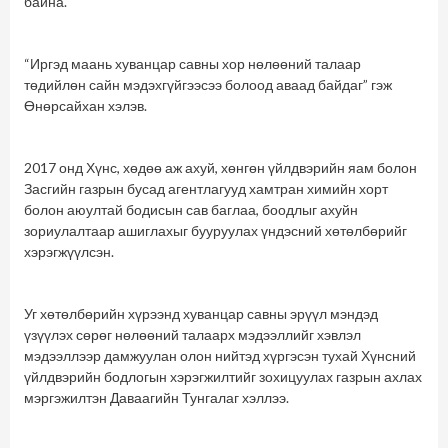
байна.
“Иргэд маань хуванцар савны хор нөлөөний талаар
төдийлөн сайн мэдэхгүйгээсээ болоод аваад байдаг” гэж
Өнөрсайхан хэлэв.
2017 онд Хүнс, хөдөө аж ахуй, хөнгөн үйлдвэрийн яам болон
Засгийн газрын бусад агентлагууд хамтран химийн хорт
болон аюултай бодисын сав баглаа, боодлыг ахуйн
зориулалтаар ашиглахыг бууруулах үндэсний хөтөлбөрийг
хэрэгжүүлсэн.
Уг хөтөлбөрийн хүрээнд хуванцар савны эрүүл мэндэд
үзүүлэх сөрөг нөлөөний талаарх мэдээллийг хэвлэл
мэдээллээр дамжуулан олон нийтэд хүргэсэн тухай Хүнсний
үйлдвэрийн бодлогын хэрэгжилтийг зохицуулах газрын ахлах
мэргэжилтэн Даваагийн Тунгалаг хэллээ.