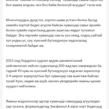
бол замаа алдсан, энэ бол байж болохгүй асуудал” гэсэн юм.
Монголчуудын дунд тос, хортон шавж устгагч болон бусад
химийн хортой бодис агуулж байсан хуванцар савыг өрхийн
болон хувийн хэрэглээнд дахин ашиглах явдал түгээмэл
байдаг. Энэ төрлийн хуванцар сав нь үнэ хямд, олдоц сайтай
тул ундны ус, сүү, хүнсний бүтээгдэхүүн хадгалахад
тохиромжтой байдаг аж.
2015 онд Хордлого судлал эрдэм шинжилгээний
нийгэмлэгээс хийсэн судалгаанд 300-аад өрх хамрагдсан ба
тэдний 90 хувь нь хүнсний бүтээгдэхүүн хадгалах зорилгоор
3-4 ширхэг зориулалтын бус хуванцар сав ашиглаж байсан
тухай Хүнс, хөдөө аж ахуй, хөнгөн үйлдвэрийн яамны цахим
хуудаст нийтэлжээ.
Яамны мэдээлснээр эдгээр хуванцар савнуудад агуулагдах
хар тугалга, формальдегид, бисфенол А зэрэг хорт бодисууд