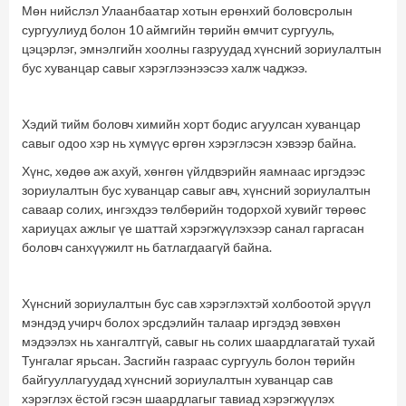
Мөн нийслэл Улаанбаатар хотын ерөнхий боловсролын
сургуулиуд болон 10 аймгийн төрийн өмчит сургууль,
цэцэрлэг, эмнэлгийн хоолны газруудад хүнсний зориулалтын
бус хуванцар савыг хэрэглээнээсээ халж чаджээ.
Хэдий тийм боловч химийн хорт бодис агуулсан хуванцар
савыг одоо хэр нь хүмүүс өргөн хэрэглэсэн хэвээр байна.
Хүнс, хөдөө аж ахуй, хөнгөн үйлдвэрийн яамнаас иргэдээс
зориулалтын бус хуванцар савыг авч, хүнсний зориулалтын
саваар солих, ингэхдээ төлбөрийн тодорхой хувийг төрөөс
хариуцах ажлыг үе шаттай хэрэгжүүлэхээр санал гаргасан
боловч санхүүжилт нь батлагдаагүй байна.
Хүнсний зориулалтын бус сав хэрэглэхтэй холбоотой эрүүл
мэндэд учирч болох эрсдэлийн талаар иргэдэд зөвхөн
мэдээлэх нь хангалтгүй, савыг нь солих шаардлагатай тухай
Тунгалаг ярьсан. Засгийн газраас сургууль болон төрийн
байгууллагуудад хүнсний зориулалтын хуванцар сав
хэрэглэх ёстой гэсэн шаардлагыг тавиад хэрэгжүүлэх