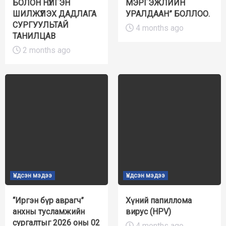
БОЛОН НҮҮЛГЭН
МЭРГЭЖЛИЙН
ШИЛЖҮҮЛЭХ ДАДЛАГА
УРАЛДААН” БОЛЛОО.
СУРГУУЛЬТАЙ
4 months ago
ТАНИЛЦАВ
2 months ago
Үндсэн мэдээ
Үндсэн мэдээ
“Иргэн бүр аврагч”
Хүний папиллома
анхны тусламжийн
вирус (HPV)
сургалтыг 2026 оны 02
4 months ago