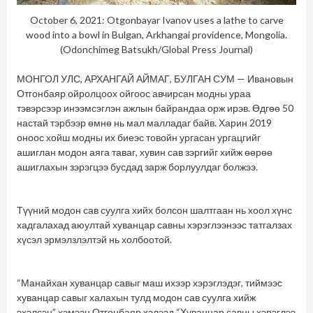
October 6, 2021: Otgonbayar Ivanov uses a lathe to carve
wood into a bowl in Bulgan, Arkhangai providence, Mongolia.
(Odonchimeg Batsukh/Global Press Journal)
МОНГОЛ УЛС, АРХАНГАЙ АЙМАГ, БУЛГАН СУМ — Ивановын
Отгонбаяр ойролцоох ойгоос авчирсан модны ураа
тэвэрсээр инээмсэглэн ажлын байрандаа орж ирэв. Өдгөө 50
настай тэрбээр өмнө нь мал малладаг байв. Харин 2019
оноос хойш модны их биеэс товойн ургасан ургацгийг
ашиглан модон аяга таваг, хувин сав зэргийг хийж өөрөө
ашиглахын зэрэгцээ бусдад зарж борлуулдаг болжээ.
Түүний модон сав суулга хийх болсон шалтгаан нь хоол хүнс
хадгалахад аюултай хуванцар савны хэрэглээнээс татгалзах
хүсэл эрмэлзлэлтэй нь холбоотой.
“Манайхан хуванцар савыг маш ихээр хэрэглэдэг, тиймээс
хуванцар савыг халахын тулд модон сав суулга хийж
эхэлсэн” хэмээн Отгонбаяр хэлээд “Хуванцар савны хэрэглээ