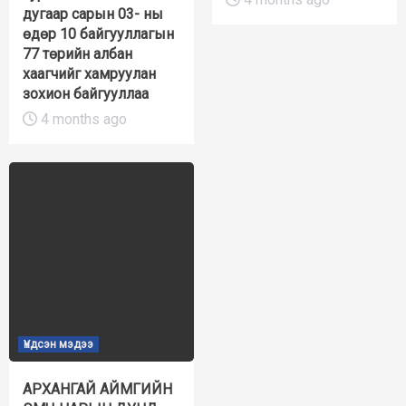
дугаар сарын 03- ны
өдөр 10 байгууллагын
77 төрийн албан
хаагчийг хамруулан
зохион байгууллаа
4 months ago
Үндсэн мэдээ
АРХАНГАЙ АЙМГИЙН